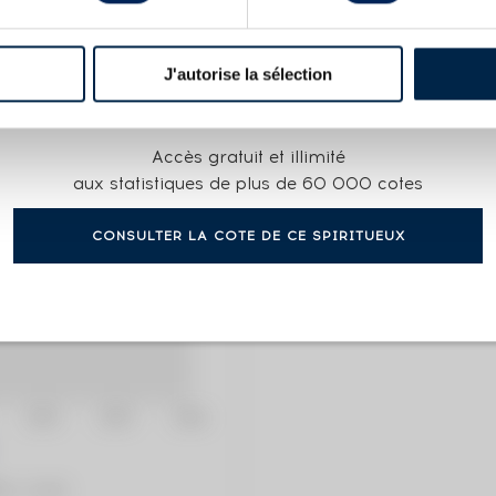
SERVE COGNAC SHAPE
J'autorise la sélection
COTE ACTUELLE
Accès gratuit et illimité
64
€
aux statistiques de plus de 60 000 cotes
CONSULTER LA COTE DE CE SPIRITUEUX
0€
(plus hau
0€
(plus ba
ation / année)