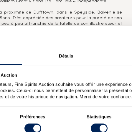
: William Grant & Sons Ltd. Familiale & indépendante.
ée à proximité de Dufftown, dans le Speyside, Balvenie se
& Sons. Très appréciée des amateurs pour la pureté de son
st peu à peu affranchie de la tutelle de son illustre sœur et
recherché par les collectionneurs pour ses singles casks
us récemment pour ses éditions limitées dont The Balvenie
ère de son distillat offre de nombreuses opportunités de
de sherry, de porto ou bien même en fûts de chêne neuf,
'expériences gustatives, mais aussi d'éditions limitées.
Détails
société familiale William Grant & Sons, propriétaire de la
 Auction
le entre 1985 et 1995, présentée en flacon de 20cl de type
teurs, Fine Spirits Auction souhaite vous offrir une expérience op
ordeaux.
 cookies. Ceux-ci nous permettent de personnaliser la présentatio
s et de votre historique de navigation. Merci de votre confiance.
arrel
Balvenie (The) 17 years Of. Sherry Oak First Release 2007
enie (The) 17 years Of.
Balvenie 10 years Of. Founders Reserve
Préférences
Statistiques
X