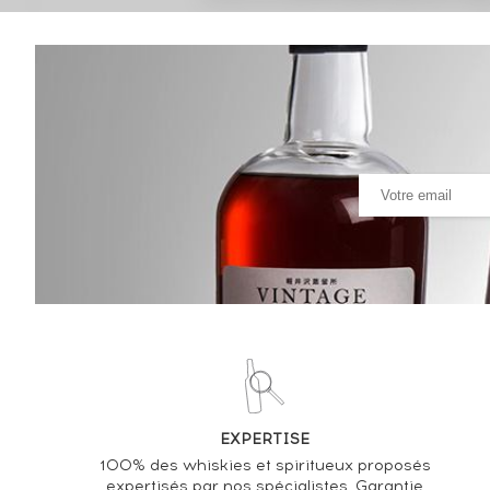
Analyse & Performance du spiritueux
Balvenie The 10 years Of. Founders Reserve Cognac
VARIATION DE LA COTE
EXPERTISE
100% des whiskies et spiritueux proposés
expertisés par nos spécialistes. Garantie