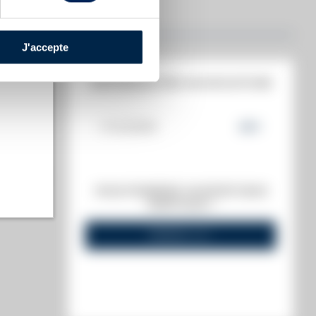
J'accepte
HISTORIQUE DES ADJUDICATIONS
11/12/2020
50
€
t annuel)
VOUS POSSÉDEZ UN SPIRITUEUX
s annuel)
IDENTIQUE ?
VENDEZ-LE !