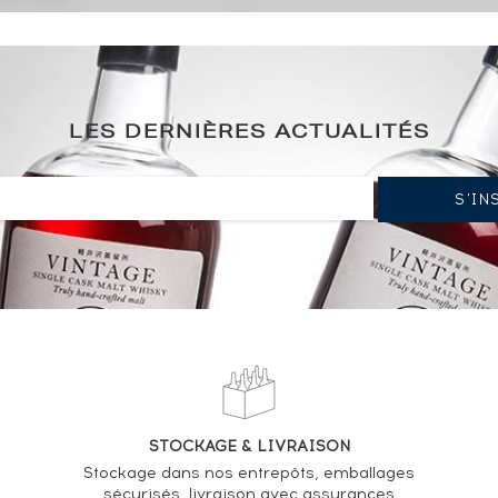
 Shape
LES DERNIÈRES ACTUALITÉS
1 AMATEUR
a placé une alerte pour être averti de la disponibilité
du spiritueux
STOCKAGE & LIVRAISON
Stockage dans nos entrepôts, emballages
sécurisés, livraison avec assurances