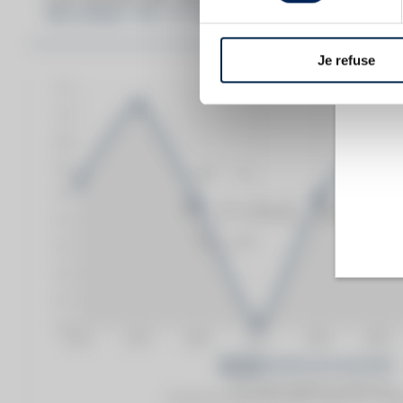
BALVENIE THE 10 YEARS OF. FOUNDERS RE
Je refuse
Prix moyen proposé aux particuliers.
Evolution de la cote © Fine Spirits Auction S.A.S - (cot