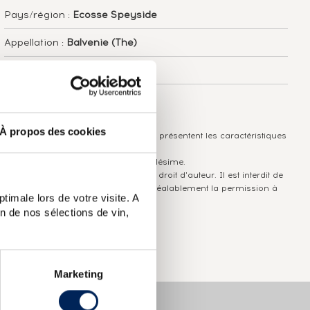
Pays/région :
Ecosse Speyside
Appellation :
Balvenie (The)
Domaine :
Balvenie
Couleur :
Ambré
À propos des cookies
Les informations publiées ci-dessus présentent les caractéristiques
actuelles du spiritueux concerné.
Elles ne sont pas spécifiques au millésime.
Attention, ce texte est protégé par un droit d'auteur. Il est interdit de
le copier sans en avoir demandé préalablement la permission à
timale lors de votre visite. A
l'auteur.
n de nos sélections de vin,
Marketing