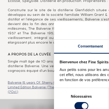
Ecosse, Speyside. Distillerie en production. Propriétaires 
Construite sur le site de la distillerie Glenfiddich situ
développa au sein de la société familiale William Grant 
distillat et l'élégance de ses vieillissements, Balvenie s'e
devient dès la fin des années 1990 un single malt très 
millésimés, The Balvenie 1961 et The Balvenie 1968, et pl
1937 et The Balvenie 1952. De style rustique, le caract
vieillissement, intégral ou partiel, en fûts de rhum, 
élargissant plus encore le champ des possibles en termes d
Consentement
A PROPOS DE LA CUVÉE
Single malt âgé de 10 ans minimum mis en bouteille par la 
Bienvenue chez Fine Spirits
distillerie Balvenie. Une version estimée mise en bouteil
Aux petits soins pour les ama
cognaçais équipé d'un bouchon à visse et d'une capsule b
cet effet, nous utilisons des
en fonction de vos préférence
Balvenie 15 years Of. Sherry Cask n17909 One of 650 Single B
Limited Edition
Balvenie (The) Of. Classic Oldest Selection
Balv
Sélection
(70cl.)
Nécessaires
du
consentement
LA COTE EN DÉTAIL DU SPIRITUEU