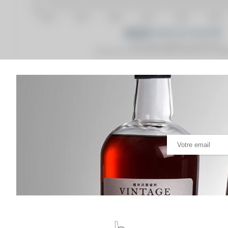
Prix moyen proposé aux particuliers.
Evolution de la cote © Fine Spirits Auction S.A.S - (cot
Analyse & Performance du spiritueux
Linkwood 15 years 1990 Gordon & MacPhail Single
VARIATION DE LA COTE