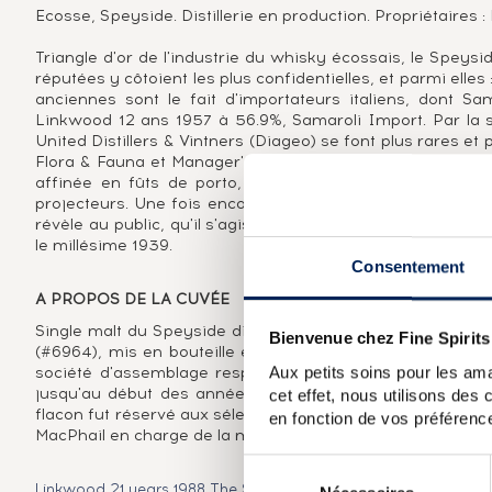
Ecosse, Speyside. Distillerie en production. Propriétaires 
Triangle d'or de l'industrie du whisky écossais, le Speysi
réputées y côtoient les plus confidentielles, et parmi elles 
anciennes sont le fait d'importateurs italiens, dont S
Linkwood 12 ans 1957 à 56.9%, Samaroli Import. Par la sui
United Distillers & Vintners (Diageo) se font plus rares e
Flora & Fauna et Manager's Dram. Il faut attendre le déb
affinée en fûts de porto, de rhum et de vin rouge, so
projecteurs. Une fois encore, c'est le négoce, dont Gordo
révèle au public, qu'il s'agisse des vieillissements en ex
le millésime 1939.
Consentement
A PROPOS DE LA CUVÉE
Single malt du Speyside distillé en 1990, issu d'un vieill
Bienvenue chez Fine Spirits
(#6964), mis en bouteille en 2009. A noter la mention « 
Aux petits soins pour les ama
société d'assemblage responsable des blends Chequers et
jusqu'au début des années 1990 malgré son intégration 
cet effet, nous utilisons des
flacon fut réservé aux sélections de la société La Maison
en fonction de vos préférence
MacPhail en charge de la mise en bouteille. Un flacon muni 
Sélection
Linkwood 21 years 1988 The Stillman Cask Selection No. 2
Link