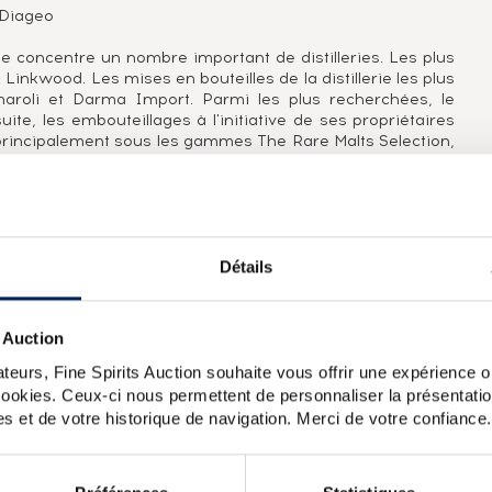
: Diageo
de concentre un nombre important de distilleries. Les plus
: Linkwood. Les mises en bouteilles de la distillerie les plus
amaroli et Darma Import. Parmi les plus recherchées, le
te, les embouteillages à l'initiative de ses propriétaires
t principalement sous les gammes The Rare Malts Selection,
ut des années 2000 pour qu'une trilogie millésimée 1981,
it proposée et mette ainsi Linkwood sous les feux des
n & MacPhail et Cadenhead, qui porte ce single malt et le
 fûts de sherry ou des plus vieux millésimes proposés, dont
Détails
issement intégral en fûts de sherry de premier remplissage
 Auction
Proprietors : John McEwan & Co Ltd » sur l'étiquette, une
teurs, Fine Spirits Auction souhaite vous offrir une expérience op
 The Abbot's Choice qui exploita la distillerie de 1945
au sein de la DCL (Distillers Company Ltd) en 1936. Ce
 cookies. Ceux-ci nous permettent de personnaliser la présentatio
 du Whisky faites au sein des chais du négociant Gordon &
s et de votre historique de navigation. Merci de votre confiance.
d'un bouchon liège et d'une capsule « or ».
wood 26 years 1981 Of. Sweet Red Wine Cask One of 1260