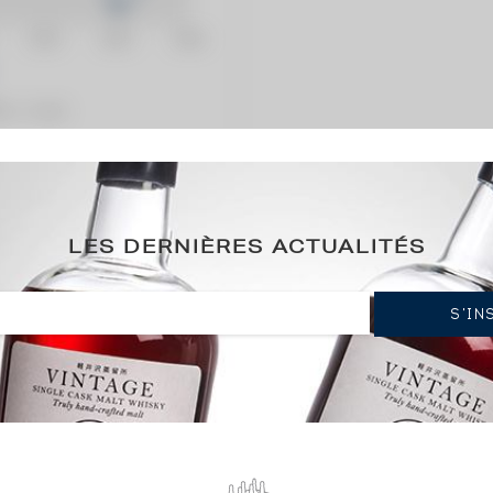
ation / année)
LES DERNIÈRES ACTUALITÉS
 Cask 6955 LMDW G & M Cubana Range