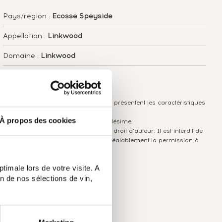
Pays/région :
Ecosse Speyside
Appellation :
Linkwood
Domaine :
Linkwood
Couleur :
Ambré
Les informations publiées ci-dessus présentent les caractéristiques
actuelles du spiritueux concerné.
À propos des cookies
Elles ne sont pas spécifiques au millésime.
Attention, ce texte est protégé par un droit d'auteur. Il est interdit de
le copier sans en avoir demandé préalablement la permission à
l'auteur.
timale lors de votre visite. A
n de nos sélections de vin,