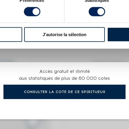
Préférences
Statistiques
d 26 years 1981 Of. Rum Cask for 14 Limited Edition 1260
or 14 Limited Edition 1260 Bottles Natural Strength
X
J'autorise la sélection
HAIL SINGLE CASK 6955 LMDW G & M CUBANA R
COTE ACTUELLE
Accès gratuit et illimité
262
€
aux statistiques de plus de 60 000 cotes
CONSULTER LA COTE DE CE SPIRITUEUX
262€
(plus hau
191€
(plus ba