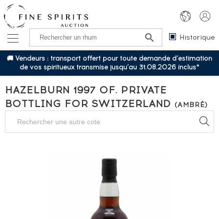
Historique
🚚 Vendeurs : transport offert pour toute demande d’estimation
de vos spiritueux transmise jusqu’au 31.08.2026 inclus*
HAZELBURN 1997 OF. PRIVATE
BOTTLING FOR SWITZERLAND
(AMBRÉ)