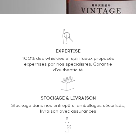
VOUS POSSÉDEZ UN SPIRITUEUX IDENTIQUE ?
VENDEZ-LE !
Analyse & Performance du spiritueux
Hazelburn 1997 Of. Private Bottling For Switzerland
EXPERTISE
100% des whiskies et spiritueux proposés
VARIATION DE LA COTE
expertisés par nos spécialistes. Garantie
d’authenticité
STOCKAGE & LIVRAISON
Stockage dans nos entrepôts, emballages sécurisés,
livraison avec assurances