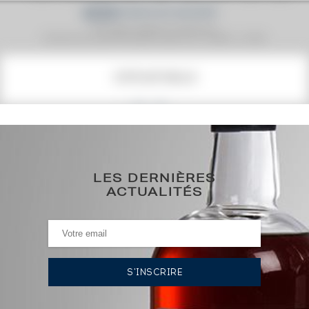
Prix moyen proposé aux particuliers.
Evolution de la cote © Fine Spirits Auction S.A.S - (cotation / année)
COTE ACTUELLE
126
€
0€
(plus haut annuel)
LES DERNIÈRES
0€
(plus bas annuel)
ACTUALITÉS
HISTORIQUE DES ADJUDICATIONS
11/12/2020
431
€