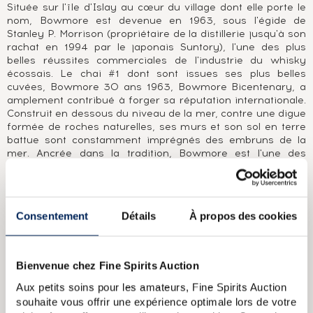
Située sur l'île d'Islay au cœur du village dont elle porte le
nom, Bowmore est devenue en 1963, sous l'égide de
Stanley P. Morrison (propriétaire de la distillerie jusqu'à son
rachat en 1994 par le japonais Suntory), l'une des plus
belles réussites commerciales de l'industrie du whisky
écossais. Le chai #1 dont sont issues ses plus belles
cuvées, Bowmore 30 ans 1963, Bowmore Bicentenary, a
amplement contribué à forger sa réputation internationale.
Construit en dessous du niveau de la mer, contre une digue
formée de roches naturelles, ses murs et son sol en terre
battue sont constamment imprégnés des embruns de la
mer. Ancrée dans la tradition, Bowmore est l'une des
dernières distilleries à effectuer en son sein une part du
maltage de l'orge nécessaire à la production de son whisky.
Qu'il soit élevé en ex-fûts de bourbon (Bowmore White
1964) ou en ex-fûts de sherry (Black Bowmore 1964), son
Consentement
Détails
À propos des cookies
distillat aux notes de réglisse, de tourbe et d'eucalyptus
parvient toujours à faire ressurgir cette pointe de fruits
exotiques qui est sa marque de fabrique, sa signature.
Bienvenue chez Fine Spirits Auction
A PROPOS DE LA CUVÉE
Aux petits soins pour les amateurs, Fine Spirits Auction
Bowmore élevé huit ans en fût de bourbon. Bowmore
souhaite vous offrir une expérience optimale lors de votre