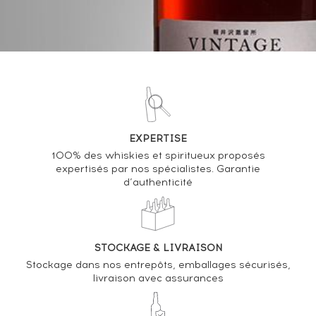
03/11/2023
21
€
11/06/2021
65
€
VOUS POSSÉDEZ UN SPIRITUEUX IDENTIQUE ?
EXPERTISE
VENDEZ-LE !
100% des whiskies et spiritueux proposés
expertisés par nos spécialistes. Garantie
Analyse & Performance du spiritueux
d’authenticité
Bowmore Of. Legend
VARIATION DE LA COTE
STOCKAGE & LIVRAISON
Stockage dans nos entrepôts, emballages sécurisés,
livraison avec assurances