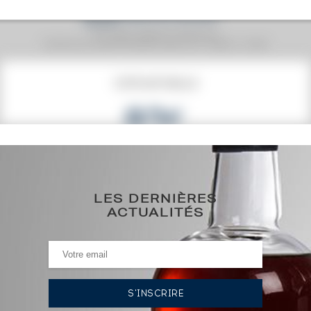
Prix moyen proposé aux particuliers.
Evolution de la cote © Fine Spirits Auction S.A.S - (cotation / année)
COTE ACTUELLE
92
€
101€
(plus haut annuel)
101€
(plus bas annuel)
LES DERNIÈRES
ACTUALITÉS
HISTORIQUE DES ADJUDICATIONS
14/11/2025
101
€
18/04/2025
86
€