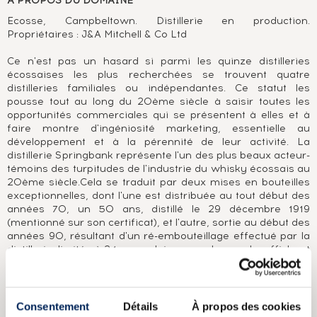
A PROPOS DU DOMAINE
Ecosse, Campbeltown. Distillerie en production.
Propriétaires : J&A Mitchell & Co Ltd
Ce n'est pas un hasard si parmi les quinze distilleries
écossaises les plus recherchées se trouvent quatre
distilleries familiales ou indépendantes. Ce statut les
pousse tout au long du 20ème siècle à saisir toutes les
opportunités commerciales qui se présentent à elles et à
faire montre d'ingéniosité marketing, essentielle au
développement et à la pérennité de leur activité. La
distillerie Springbank représente l'un des plus beaux acteur-
témoins des turpitudes de l'industrie du whisky écossais au
20ème siècle.Cela se traduit par deux mises en bouteilles
exceptionnelles, dont l'une est distribuée au tout début des
années 70, un 50 ans, distillé le 29 décembre 1919
(mentionné sur son certificat), et l'autre, sortie au début des
années 90, résultant d'un ré-embouteillage effectué par la
distillerie, limitée à 24 exemplaires pour le monde, affichant
le millésime 1919. Mais cela se traduit aussi au tout début
des années 2000, lorsque sous la pression d'un stock
marqué au fer rouge par des années de crise de production
(décennie 1980), la famille Mitchell décide d'effectuer un
Consentement
Détails
À propos des cookies
changement drastique du profil de son single malt et en