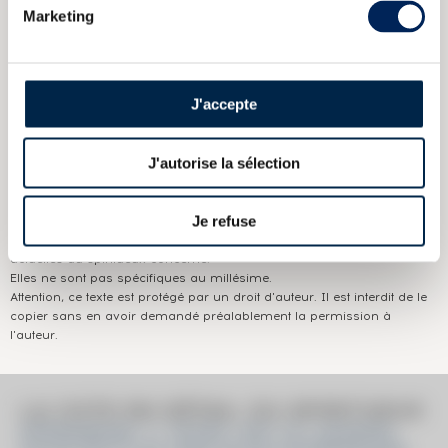
Marketing
CARACTÉRISTIQUES
DU DOMAINE & DE LA CUVÉE
Pays/région :
Ecosse Campbeltown
J'accepte
Appellation :
Springbank
Domaine :
Springbank
J'autorise la sélection
Couleur :
Ambré
Je refuse
Les informations publiées ci-dessus présentent les caractéristiques
actuelles du spiritueux concerné.
Elles ne sont pas spécifiques au millésime.
Attention, ce texte est protégé par un droit d'auteur. Il est interdit de le
copier sans en avoir demandé préalablement la permission à
l'auteur.
LA COTE EN DÉTAIL DU SPIRITUEUX
SPRINGBANK 11 YEARS 1997 OF. MADEIRA