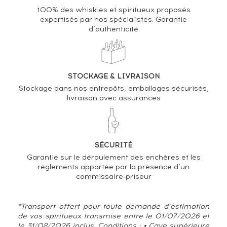
100% des whiskies et spiritueux proposés
Analyse & Performance du spiritueux
expertisés par nos spécialistes. Garantie
d’authenticité
Springbank 11 years 1997 Of. Madeira Wood bottled
2009 Wood Expressions
VARIATION DE LA COTE
STOCKAGE & LIVRAISON
Stockage dans nos entrepôts, emballages sécurisés,
livraison avec assurances
SÉCURITÉ
Garantie sur le déroulement des enchères et les
règlements apportée par la présence d’un
commissaire-priseur
*Transport offert pour toute demande d’estimation
de vos spiritueux transmise entre le 01/07/2026 et
le 31/08/2026 inclus. Conditions : • Cave supérieure