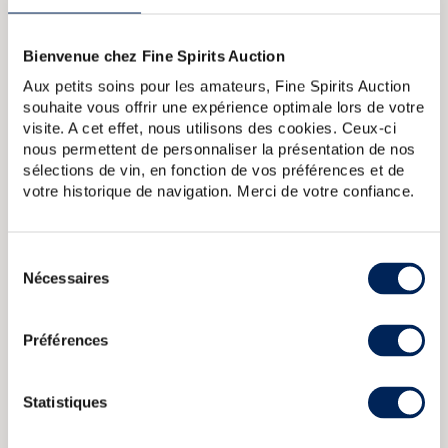
profite pour changer son flacon.
Bienvenue chez Fine Spirits Auction
A PROPOS DE LA CUVÉE
Aux petits soins pour les amateurs, Fine Spirits Auction
Springbank distillé en 1997 et embouteillé brut de fût en
souhaite vous offrir une expérience optimale lors de votre
2009 après 11 ans de vieillissement en fût de Madère. La
visite. A cet effet, nous utilisons des cookies. Ceux-ci
gamme Wood Expressions propose des embouteillages des
nous permettent de personnaliser la présentation de nos
trois marques de la distillerie : Springbank, Longrow et
sélections de vin, en fonction de vos préférences et de
Hazelburn, dans des maturations parfois originales comme
votre historique de navigation. Merci de votre confiance.
les fûts de Porto, de Madère, de rhum ou de Barolo pour ne
citer que quelques exemples. Édition limitée à 9 090
bouteilles.
Sélection
Nécessaires
du
Springbank 1974 Of. Single Cask 153 2000 Release
Springbank
36 years 1970 Signatory Vintage Single Cask 1629 2006
consentement
Release Strength Collection
Springbank 16 years 1992 Berry
Préférences
Bros Rudd Peated
Springbank 16 years 1996 The Stillman Sherry
Hogshead Limited Edition 250 Bottles Cask Selection
Springbank 12 years 2000 Of. Calvados Wood One of 9420
bottled 2012 Expressions
Statistiques