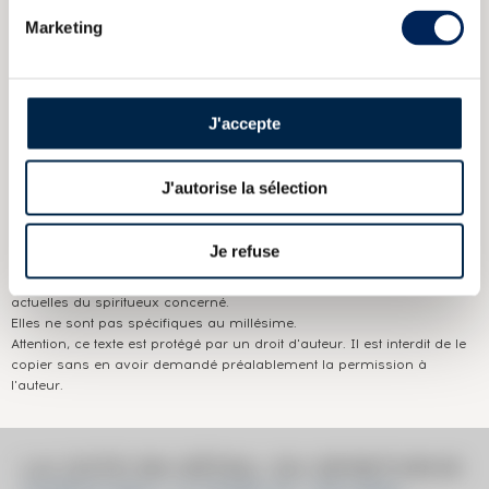
Marketing
CARACTÉRISTIQUES
DU DOMAINE & DE LA CUVÉE
Pays/région :
Japon Honshu - Saitama
J'accepte
Appellation :
Ichiro's Malt
Domaine :
Hanyu
J'autorise la sélection
Couleur :
Ambré
Je refuse
Les informations publiées ci-dessus présentent les caractéristiques
actuelles du spiritueux concerné.
Elles ne sont pas spécifiques au millésime.
Attention, ce texte est protégé par un droit d'auteur. Il est interdit de le
copier sans en avoir demandé préalablement la permission à
l'auteur.
LA COTE EN DÉTAIL DU SPIRITUEUX