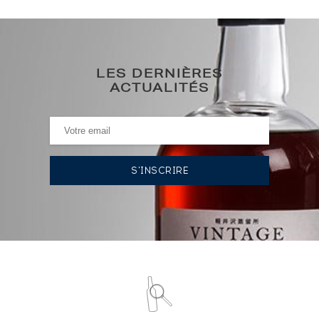
633
€
0€
(plus haut annuel)
LES DERNIÈRES
0€
(plus bas annuel)
ACTUALITÉS
HISTORIQUE DES ADJUDICATIONS
03/06/2022
1 357
€
09/04/2021
1 180
€
VOUS POSSÉDEZ UN SPIRITUEUX IDENTIQUE ?
VENDEZ-LE !