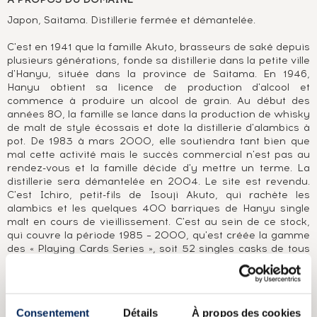
Japon, Saitama. Distillerie fermée et démantelée.
C'est en 1941 que la famille Akuto, brasseurs de saké depuis
plusieurs générations, fonde sa distillerie dans la petite ville
d'Hanyu, située dans la province de Saitama. En 1946,
Hanyu obtient sa licence de production d'alcool et
commence à produire un alcool de grain. Au début des
années 80, la famille se lance dans la production de whisky
de malt de style écossais et dote la distillerie d'alambics à
pot. De 1983 à mars 2000, elle soutiendra tant bien que
mal cette activité mais le succès commercial n'est pas au
rendez-vous et la famille décide d'y mettre un terme. La
distillerie sera démantelée en 2004. Le site est revendu.
C'est Ichiro, petit-fils de Isouji Akuto, qui rachète les
alambics et les quelques 400 barriques de Hanyu single
malt en cours de vieillissement. C'est au sein de ce stock,
qui couvre la période 1985 – 2000, qu'est créée la gamme
des « Playing Cards Series », soit 52 singles casks de tous
âges et vieillissements. Un jeu complet aujourd'hui avoisine
le million d'euros. Parallèlement, Ichiro vend de très
nombreux single casks à ses clients et donne vie à son
rêve, construire sa propre distillerie : Chichibu.
Consentement
Détails
À propos des cookies