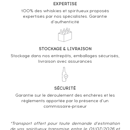
Analyse & Performance du spiritueux
EXPERTISE
100% des whiskies et spiritueux proposés
Ichiro's Malt 15 years Of. The Final Vintage of Hanyu
expertisés par nos spécialistes. Garantie
One of 3710 bottles
d’authenticité
VARIATION DE LA COTE
STOCKAGE & LIVRAISON
Stockage dans nos entrepôts, emballages sécurisés,
livraison avec assurances
SÉCURITÉ
Garantie sur le déroulement des enchères et les
règlements apportée par la présence d’un
commissaire-priseur
*Transport offert pour toute demande d’estimation
de vos spiritueux transmise entre le 01/07/2026 et