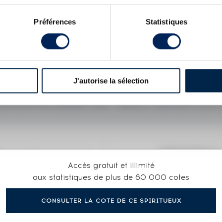
phy qui en compte sept, cette édition est limitée à 1 000
Préférences
Statistiques
 Gordon MacPhail bottled 2015
Macallan (The) 10 years Of.
 Strength Sherry Oak Casks
Macallan 1876 Of. Limited Edition
J'autorise la sélection
X
ON EDITION SHERRY OAK - BATCH 1000 BOTTLES
COTE ACTUELLE
Accès gratuit et illimité
3 189
aux statistiques de plus de 60 000 cotes
CONSULTER LA COTE DE CE SPIRITUEUX
2026€
(plus hau