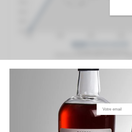
Prix moyen proposé aux particuliers.
Evolution de la cote © Fine Spirits Auction S.A.S - (cot
Analyse & Performance du spiritueux
Macallan The 20 years Of. Albert Watson Edition Sh
VARIATION DE LA COTE