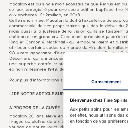
Macallan est au single malt écossais ce que Petrus est au 
ce jour, enregistré pour une seule édition baptisée The Ma
aux enchères : £1.2million, en 2018.
Cette renommée, Macallan la doit à l'excellence de sa produ
commerciale de ses propriétaires qui, dès le début du 
mais aussi à la justesse de la vision qu'ils se faisaient a
château et un grand cru. C'est ainsi, qu'assisté jusqu'à l
King et Gordon & MacPhail - qui embouteillaient et distri
attribuer certains codes du monde du vin, dont le millés
90 virent apparaitre d'élégantes versions de 25 et 30 an
Decanters, qui annonçaient le tournant que prendrait The
une superbe carafe cristal aux formes voluptueuses, ha
édition millésimée 1949, de 50 ans.
Pour plus d'informations sur The Macallan,
Consentement
LIRE NOTRE ARTICLE SUR LE BLOG IDEALWINE.
Bienvenue chez Fine Spirits
A PROPOS DE LA CUVÉE
Aux petits soins pour les ama
cet effet, nous utilisons des
Macallan 20 ans élevé en fût de sherry. La bouteille es
en fonction de vos préférence
tirages au platine de dix d'entre elles. Pour ce projet, 
voyage de douze jours, du nord de l'Espagne où poussen