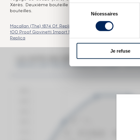
Xérès. Deuxième bouteille de la série Masters of Photogra
Sélection
bouteilles.
Nécessaires
du
consentement
Macallan (The) 1874 Of. Replique
Speymalt From Macallan 1981
100 Proof Giovinetti Import
Macallan (The) 10 years Of. Cask
Replica
Je refuse
LA COTE EN DÉTAIL DU SPIRITUEU
MACALLAN THE 20 YEARS OF. ALBERT WATS