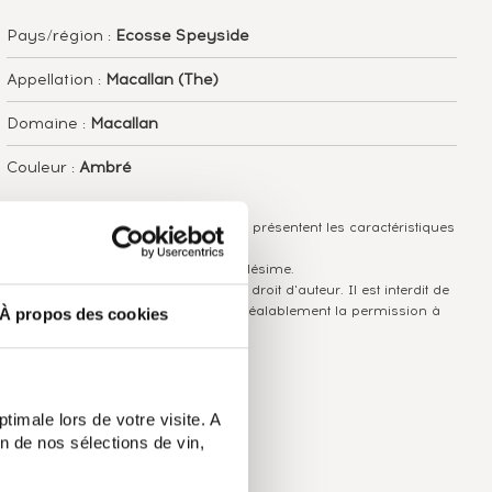
Pays/région :
Ecosse Speyside
Appellation :
Macallan (The)
Domaine :
Macallan
Couleur :
Ambré
Les informations publiées ci-dessus présentent les caractéristiques
actuelles du spiritueux concerné.
Elles ne sont pas spécifiques au millésime.
Attention, ce texte est protégé par un droit d'auteur. Il est interdit de
le copier sans en avoir demandé préalablement la permission à
À propos des cookies
l'auteur.
timale lors de votre visite. A
n de nos sélections de vin,