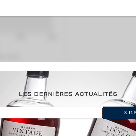
2026€
(plus ba
ation / année)
erry Oak - Batch 1000 Bottles Master Of Photograph
LES DERNIÈRES ACTUALITÉS