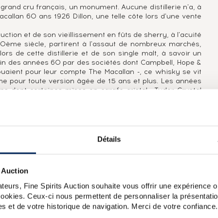
grand cru français, un monument. Aucune distillerie n'a, à
callan 60 ans 1926 Dillon, une telle côte lors d'une vente
ction et de son vieillissement en fûts de sherry, à l'acuité
20ème siècle, partirent à l'assaut de nombreux marchés,
lors de cette distillerie et de son single malt, à savoir un
a fin des années 60 par des sociétés dont Campbell, Hope &
buaient pour leur compte The Macallan -, ce whisky se vit
ime pour toute version âgée de 15 ans et plus. Les années
s dont certaines mises en carafe cristal : Tudor Crystal
 Macallan au nouveau millénaire. Ainsi, en 1999, apparut
billée de cuivre, accueillant en son sein une vénérable
Détails
 Auction
teurs, Fine Spirits Auction souhaite vous offrir une expérience op
 cookies. Ceux-ci nous permettent de personnaliser la présentatio
t accompagnée d'un livre de photo d'Albert Watson et de
s et de votre historique de navigation. Merci de votre confiance.
Albert Watson s'est intéressé aux fûts de Xérès pendant un
t les chênes espagnols jusqu'à l'Ecosse en passant par