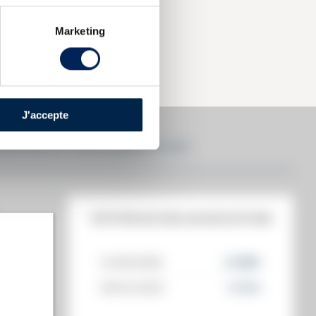
Marketing
J'accepte
 MASTER OF PHOTOGRAPHY N°2
HISTORIQUE DES ADJUDICATIONS
€
12/06/2026
2 026
€
09/04/2021
2 714
€
t annuel)