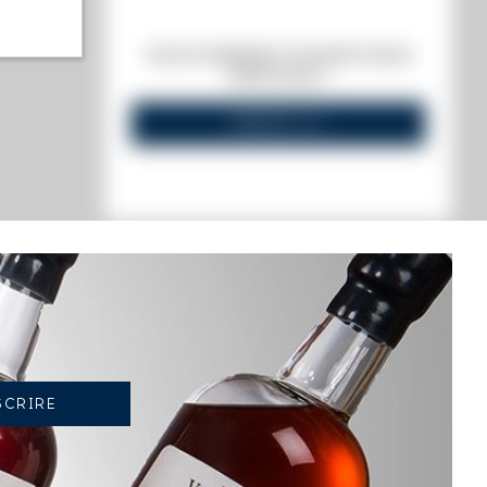
s annuel)
VOUS POSSÉDEZ UN SPIRITUEUX
IDENTIQUE ?
VENDEZ-LE !
y n°2
TENDANCE ACTUELLE DE LA COTE