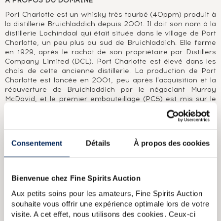
A PROPOS DU DOMAINE
Port Charlotte est un whisky très tourbé (40ppm) produit à
la distillerie Bruichladdich depuis 2001. Il doit son nom à la
distillerie Lochindaal qui était située dans le village de Port
Charlotte, un peu plus au sud de Bruichladdich. Elle ferme
en 1929, après le rachat de son propriétaire par Distillers
Company Limited (DCL). Port Charlotte est élevé dans les
chais de cette ancienne distillerie. La production de Port
Charlotte est lancée en 2001, peu après l'acquisition et la
réouverture de Bruichladdich par le négociant Murray
McDavid, et le premier embouteillage (PC5) est mis sur le
marché en 2006. Fidèle à l'esprit de Bruichladdich instillé
par Jim McEwan, on en trouve des version avec des orges
de différentes origines et des maturation différentes.
Consentement
Détails
À propos des cookies
A PROPOS DE LA CUVÉE
Port Charlotte PC6 Cuairt-Beatha distillé en 2001 et
embouteillé en 2007. Le « 6 » correspond à l'âge du whisky.
Bienvenue chez Fine Spirits Auction
Cette gamme est la première sortie par Bruichladdich pour
Aux petits soins pour les amateurs, Fine Spirits Auction
Port Charlotte. PC6 a été élevé en fût de bourbon puis
affiné en fût de Madère. Edition limitée à 18 000 bouteilles.
souhaite vous offrir une expérience optimale lors de votre
visite. A cet effet, nous utilisons des cookies. Ceux-ci