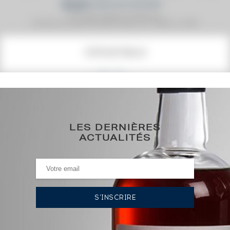
Prix moyen proposé aux particuliers.
Evolution de la cote © Fine Spirits Auction S.A.S - (cotation / année)
COTE ACTUELLE
129
€
0€
(plus haut annuel)
LES DERNIÈRES
0€
(plus bas annuel)
ACTUALITÉS
HISTORIQUE DES ADJUDICATIONS
09/04/2021
142
€