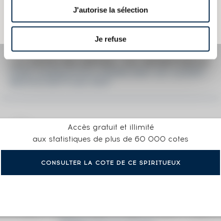
Attention, ce texte est protégé par un droit d'auteur. Il est interdit de le
J'autorise la sélection
copier sans en avoir demandé préalablement la permission à
l'auteur.
Je refuse
LA COTE EN DÉTAIL DU SPIRITUEUX
PORT CHARLOTTE 6 YEARS 2001 OF. CUAIRT-
BEATHA BOTTLED 2007
Accès gratuit et illimité
aux statistiques de plus de 60 000 cotes
CONSULTER LA COTE DE CE SPIRITUEUX