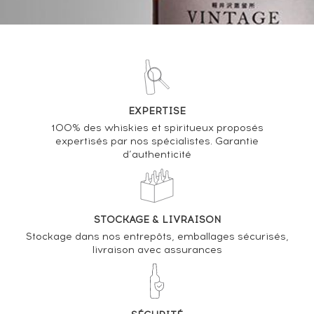
VOUS POSSÉDEZ UN SPIRITUEUX IDENTIQUE ?
VENDEZ-LE !
Analyse & Performance du spiritueux
Port Charlotte 6 years 2001 Of. Cuairt-Beatha
EXPERTISE
bottled 2007
100% des whiskies et spiritueux proposés
expertisés par nos spécialistes. Garantie
d’authenticité
VARIATION DE LA COTE
STOCKAGE & LIVRAISON
Stockage dans nos entrepôts, emballages sécurisés,
livraison avec assurances