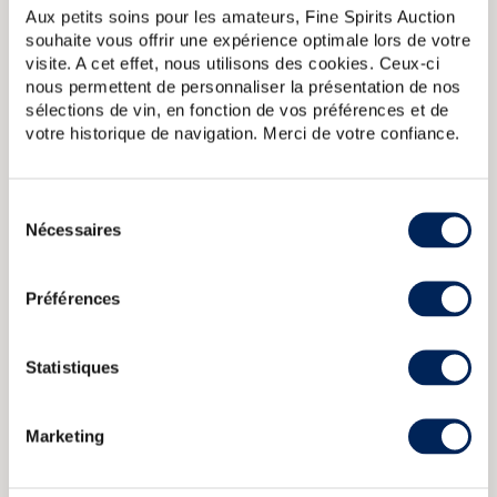
mizunara), comme The Yamazaki 25 ans 1984.
Aux petits soins pour les amateurs, Fine Spirits Auction
souhaite vous offrir une expérience optimale lors de votre
visite. A cet effet, nous utilisons des cookies. Ceux-ci
A PROPOS DE LA CUVÉE
nous permettent de personnaliser la présentation de nos
Edition limitée de Yamazaki mise sur le marché en 2017.
sélections de vin, en fonction de vos préférences et de
Elle combine du Yamazaki 20 ans élevé en fût de sherry
votre historique de navigation. Merci de votre confiance.
avec du Yamazaki plus jeune élevé quant à lui en fût de
bourbon.
Sélection
Yamazaki 12 years Of.
Yamazaki 1984 Of. 25th Anniversary
Nécessaires
du
Yamazaki 18 years Of. Suntory
Yamazaki 1993 Of. Single Sherry
consentement
Butt Cask n3T70070 bottled 2012 LMDW The Private
Yamazaki
Of. Distillers Reserve
Préférences
CARACTÉRISTIQUES
DU DOMAINE & DE LA CUVÉE
Statistiques
Pays/région :
Japon Honshu - Osaka
Marketing
Appellation :
Yamazaki