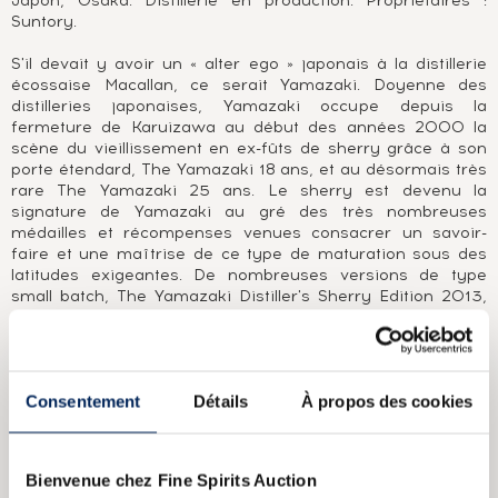
Japon, Osaka. Distillerie en production. Propriétaires :
Suntory.
S'il devait y avoir un « alter ego » japonais à la distillerie
écossaise Macallan, ce serait Yamazaki. Doyenne des
distilleries japonaises, Yamazaki occupe depuis la
fermeture de Karuizawa au début des années 2000 la
scène du vieillissement en ex-fûts de sherry grâce à son
porte étendard, The Yamazaki 18 ans, et au désormais très
rare The Yamazaki 25 ans. Le sherry est devenu la
signature de Yamazaki au gré des très nombreuses
médailles et récompenses venues consacrer un savoir-
faire et une maîtrise de ce type de maturation sous des
latitudes exigeantes. De nombreuses versions de type
small batch, The Yamazaki Distiller's Sherry Edition 2013,
mais aussi des single casks, The Yamazaki Elephant Private
Cask 3T70070, ont apporté leur pierre à l'édifice. Mais
Yamazaki se distingue aussi par l'excellence de son
vieillissement en fûts de chêne japonais Mizunara, The
Consentement
Détails
À propos des cookies
Yamazaki 1986 Owner's Cask 6G5029 ou encore par ses
versions millésimées de type small batch, dévoilant
l'expertise du Master Blender de la distillerie dans le
mariage de fûts de différentes origines (espagnol,
Bienvenue chez Fine Spirits Auction
américain, japonais) et qualités (sherry, bourbon,