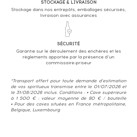
STOCKAGE & LIVRAISON
Stockage dans nos entrepôts, emballages sécurisés,
VARIATION DE LA COTE
livraison avec assurances
SÉCURITÉ
Garantie sur le déroulement des enchères et les
règlements apportée par la présence d’un
commissaire-priseur
*Transport offert pour toute demande d’estimation
de vos spiritueux transmise entre le 01/07/2026 et
le 31/08/2026 inclus. Conditions : • Cave supérieure
à 1 500 € : valeur moyenne de 80 € / bouteille
• Pour des caves situées en France métropolitaine,
Belgique, Luxembourg