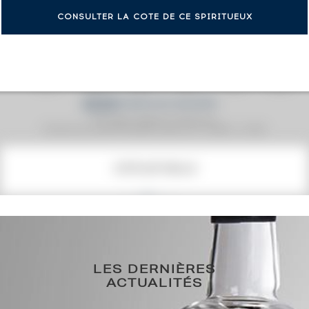
CONSULTER LA COTE DE CE SPIRITUEUX
Prix moyen proposé aux particuliers.
Evolution de la cote © Fine Spirits Auction S.A.S - (cotation / année)
COTE ACTUELLE
491
€
0€
(plus haut annuel)
LES DERNIÈRES
0€
(plus bas annuel)
ACTUALITÉS