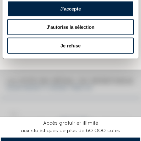
J'accepte
Couleur :
Ambré
J'autorise la sélection
Les informations publiées ci-dessus présentent les caractéristiques
actuelles du spiritueux concerné.
Elles ne sont pas spécifiques au millésime.
Je refuse
Attention, ce texte est protégé par un droit d'auteur. Il est interdit de le
copier sans en avoir demandé préalablement la permission à
l'auteur.
LA COTE EN DÉTAIL DU SPIRITUEUX
GLEN GRANT 5 YEARS 1983 OF.
Accès gratuit et illimité
aux statistiques de plus de 60 000 cotes