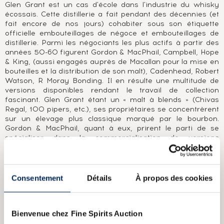
Glen Grant est un cas d'école dans l'industrie du whisky
écossais. Cette distillerie a fait pendant des décennies (et
fait encore de nos jours) cohabiter sous son étiquette
officielle embouteillages de négoce et embouteillages de
distillerie. Parmi les négociants les plus actifs à partir des
années 50-60 figurent Gordon & MacPhail, Campbell, Hope
& King, (aussi engagés auprès de Macallan pour la mise en
bouteilles et la distribution de son malt), Cadenhead, Robert
Watson, R Moray Bonding. Il en résulte une multitude de
versions disponibles rendant le travail de collection
fascinant. Glen Grant étant un « malt à blends » (Chivas
Regal, 100 pipers, etc.), ses propriétaires se concentrèrent
sur un élevage plus classique marqué par le bourbon.
Gordon & MacPhail, quant à eux, prirent le parti de se
spécialiser dans la commercialisation de versions
exclusivement élevées en ex-fûts de sherry. Pari gagné,
tant leurs millésimes sont prisés des amateurs et de
collectionneurs de whiskies à travers le monde.
Consentement
Détails
À propos des cookies
A PROPOS DE LA CUVÉE
Glen Grant 5 ans distillé en 1983 et importé en Italie par
Bienvenue chez Fine Spirits Auction
Seagram Italia, Seagram étant alors propriétaire de la