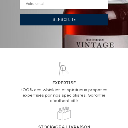
22/10/2021
106
€
VOUS POSSÉDEZ UN SPIRITUEUX IDENTIQUE ?
VENDEZ-LE !
Analyse & Performance du spiritueux
Glen Grant 5 years 1983 Of.
EXPERTISE
VARIATION DE LA COTE
100% des whiskies et spiritueux proposés
expertisés par nos spécialistes. Garantie
d’authenticité
STOCKAGE & LIVRAISON