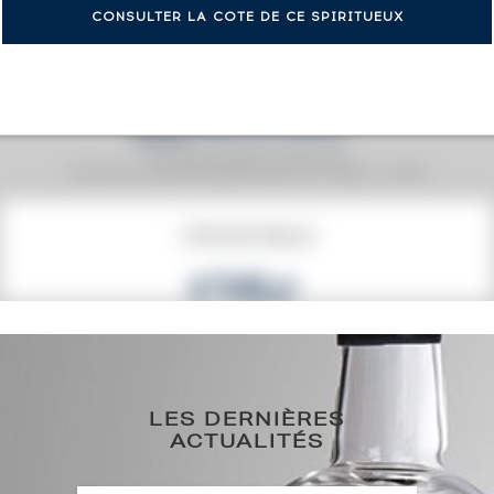
CONSULTER LA COTE DE CE SPIRITUEUX
Prix moyen proposé aux particuliers.
Evolution de la cote © Fine Spirits Auction S.A.S - (cotation / année)
COTE ACTUELLE
125
€
0€
(plus haut annuel)
0€
(plus bas annuel)
LES DERNIÈRES
ACTUALITÉS
HISTORIQUE DES ADJUDICATIONS