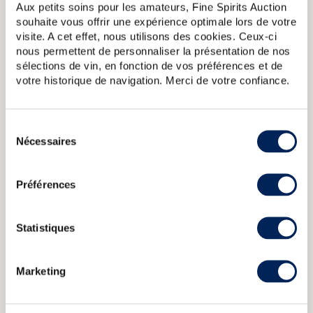
distillerie. Les versions millésimées de Glen Grant 5 ont
Aux petits soins pour les amateurs, Fine Spirits Auction
connu un grand succès dans la péninsule depuis le
souhaite vous offrir une expérience optimale lors de votre
lancement de la première en 1971, un Glen Grant 5 ans
visite. A cet effet, nous utilisons des cookies. Ceux-ci
1966, au point que la distillerie a été rachetée en 2006 par
nous permettent de personnaliser la présentation de nos
Gruppo Campari. Armando Giovinetti, le précédent
sélections de vin, en fonction de vos préférences et de
importateur de Glen Grant en Italie, y est pour beaucoup,
votre historique de navigation. Merci de votre confiance.
lui qui pensait qu'un jeune whisky plairait à ses
compatriotes, plus habitués à boire de la grappa.
Sélection
Glen Grant 1962 Gordon Macphail bottled 2006
Glen Grant 1972
Nécessaires
du
Berry Bros Rudd Single Cask Berrys Own Selection
Glen Grant 5
years 1966 Of.
Glen Grant 5 years 1967 Of.
Glen Grant 10 years
consentement
Of. 70 Proof JJ (75cl.)
Préférences
CARACTÉRISTIQUES
DU DOMAINE & DE LA CUVÉE
Statistiques
Pays/région :
Ecosse Speyside
Marketing
Appellation :
Glen Grant
Domaine :
Glen Grant