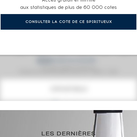
aux statistiques de plus de 60 000 cotes
CONSULTER LA COTE DE CE SPIRITUEUX
Prix moyen proposé aux particuliers.
Evolution de la cote © Fine Spirits Auction S.A.S - (cotation / année)
COTE ACTUELLE
944
€
0€
(plus haut annuel)
LES DERNIÈRES
0€
(plus bas annuel)