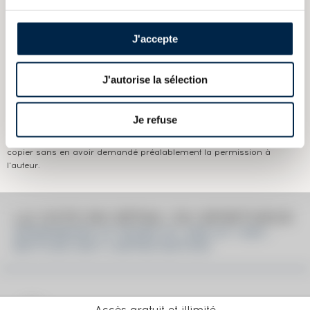
Appellation :
Springbank
Domaine :
Springbank
J'accepte
Couleur :
Ambré
J'autorise la sélection
Les informations publiées ci-dessus présentent les caractéristiques
actuelles du spiritueux concerné.
Je refuse
Elles ne sont pas spécifiques au millésime.
Attention, ce texte est protégé par un droit d'auteur. Il est interdit de le
copier sans en avoir demandé préalablement la permission à
l'auteur.
LA COTE EN DÉTAIL DU SPIRITUEUX
SPRINGBANK 25 YEARS OF. ONE OF 1400 -
BOTTLED 2021 LIMITED EDITION
Accès gratuit et illimité