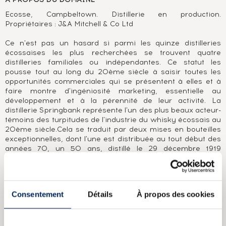
Ecosse, Campbeltown. Distillerie en production.
Propriétaires : J&A Mitchell & Co Ltd
Ce n'est pas un hasard si parmi les quinze distilleries
écossaises les plus recherchées se trouvent quatre
distilleries familiales ou indépendantes. Ce statut les
pousse tout au long du 20ème siècle à saisir toutes les
opportunités commerciales qui se présentent à elles et à
faire montre d'ingéniosité marketing, essentielle au
développement et à la pérennité de leur activité. La
distillerie Springbank représente l'un des plus beaux acteur-
témoins des turpitudes de l'industrie du whisky écossais au
20ème siècle.Cela se traduit par deux mises en bouteilles
exceptionnelles, dont l'une est distribuée au tout début des
années 70, un 50 ans, distillé le 29 décembre 1919
(mentionné sur son certificat), et l'autre, sortie au début des
années 90, résultant d'un ré-embouteillage effectué par la
distillerie, limitée à 24 exemplaires pour le monde, affichant
le millésime 1919. Mais cela se traduit aussi au tout début
Consentement
Détails
À propos des cookies
des années 2000, lorsque sous la pression d'un stock
marqué au fer rouge par des années de crise de production
(décennie 1980), la famille Mitchell décide d'effectuer un
changement drastique du profil de son single malt et en