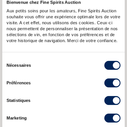
Bienvenue chez Fine Spirits Auction
profite pour changer son flacon.
Aux petits soins pour les amateurs, Fine Spirits Auction
souhaite vous offrir une expérience optimale lors de votre
A PROPOS DE LA CUVÉE
visite. A cet effet, nous utilisons des cookies. Ceux-ci
Edition 2021 du Springbank 25 ans composée de 75% de
nous permettent de personnaliser la présentation de nos
whiskies élevés en fûts de sherry, 15% en fût de bourbon et
sélections de vin, en fonction de vos préférences et de
15% en fûts de rhum. Edition limitée à 2 400 bouteilles.
votre historique de navigation. Merci de votre confiance.
Springbank 1974 Of. Single Cask 153 2000 Release
Springbank
36 years 1970 Signatory Vintage Single Cask 1629 2006
Sélection
Release Strength Collection
Springbank 16 years 1992 Berry
Nécessaires
du
Bros Rudd Peated
Springbank 16 years 1996 The Stillman Sherry
consentement
Hogshead Limited Edition 250 Bottles Cask Selection
Springbank 12 years 2000 Of. Calvados Wood One of 9420
Préférences
bottled 2012 Expressions
Statistiques
CARACTÉRISTIQUES
DU DOMAINE & DE LA CUVÉE
Marketing
Pays/région :
Ecosse Campbeltown