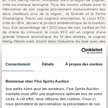
En 1724, Rémy Martin, viticulteur dans la région de Cognac,
crée sa marque éponyme. Tous les raisins utilisés pour la
fabrication de son cognac proviennent exclusivement des
deux meilleurs crus de la région : la Grande et la Petite
Champagne. Parmi ces cognacs d'exception, le Louis XIII,
créé en 1874, devient le produit emblématique de la maison.
Issu d'un assemblage de 1 200 eaux-de-vies vieillies en fût
de chêne du Limousin, le Louis XIII est un cognac d'une
grande finesse aromatique. Au fil des années, le cognac
Rémy Martin s'est inscrit dans l'industrie du luxe avec des
produits toujours plus haut de gamme.
A PROPOS DE LA CUVÉE
Consentement
Détails
À propos des cookies
Le cognac Rémy Martin V.S.O.P. - pour Very Superior Old
Pale - a été créé en 1927 par André Renaud, le maître de
chais de l'époque. Il s'agit déjà d'une Fine Champagne,
c'est-à-dire d'un assemblage d'eaux-de-vie issues de
Bienvenue chez Fine Spirits Auction
Grande Champagne et de Petite Champagne, les deux crus
les plus prestigieux de l'appellation. La mention V.S.O.P.
Aux petits soins pour les amateurs, Fine Spirits Auction
signifie que ces eaux-de-vie sont âgées d'au moins 4 ans.
souhaite vous offrir une expérience optimale lors de votre
Nous estimons que cette bouteille date des années 1960.
visite. A cet effet, nous utilisons des cookies. Ceux-ci
nous permettent de personnaliser la présentation de nos