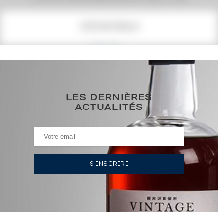
COTE ACTUELLE
156
€
191€
(plus haut annuel)
LES DERNIÈRES
119€
(plus bas annuel)
ACTUALITÉS
HISTORIQUE DES ADJUDICATIONS
03/10/2025
167
€
03/10/2025
167
€
03/10/2025
191
€