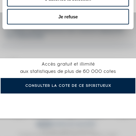
l'auteur.
Je refuse
LA COTE EN DÉTAIL DU SPIRITUEUX
E. RÉMY MARTIN & CO. OF. V.S.O.P. QUALITÉ
DU CENTAURE
Accès gratuit et illimité
aux statistiques de plus de 60 000 cotes
CONSULTER LA COTE DE CE SPIRITUEUX
Prix moyen proposé aux particuliers.
Evolution de la cote © Fine Spirits Auction S.A.S - (cotation / année)