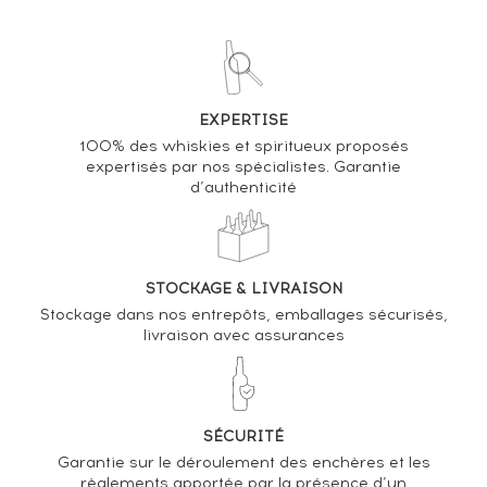
03/10/2025
119
€
11/02/2022
94
€
EXPERTISE
VOUS POSSÉDEZ UN SPIRITUEUX IDENTIQUE ?
100% des whiskies et spiritueux proposés
expertisés par nos spécialistes. Garantie
d’authenticité
VENDEZ-LE !
Analyse & Performance du spiritueux
E. Rémy Martin & Co. Of. V.S.O.P. Qualité du Centaure
STOCKAGE & LIVRAISON
Stockage dans nos entrepôts, emballages sécurisés,
VARIATION DE LA COTE
livraison avec assurances
SÉCURITÉ
Garantie sur le déroulement des enchères et les
règlements apportée par la présence d’un