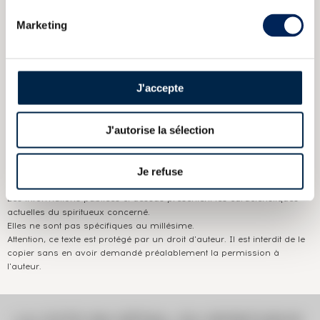
Marketing
CARACTÉRISTIQUES
DU DOMAINE & DE LA CUVÉE
Pays/région :
Ecosse Speyside
J'accepte
Appellation :
Macallan (The)
J'autorise la sélection
Domaine :
Macallan
Couleur :
Ambré
Je refuse
Les informations publiées ci-dessus présentent les caractéristiques
actuelles du spiritueux concerné.
Elles ne sont pas spécifiques au millésime.
Attention, ce texte est protégé par un droit d'auteur. Il est interdit de le
copier sans en avoir demandé préalablement la permission à
l'auteur.