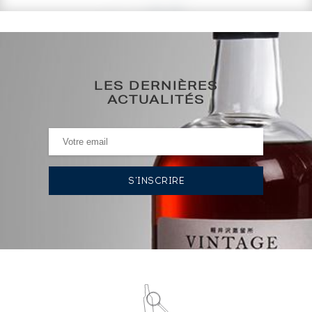
1 468
€
0€
(plus haut annuel)
LES DERNIÈRES
0€
(plus bas annuel)
ACTUALITÉS
HISTORIQUE DES ADJUDICATIONS
11/02/2022
1 475
€
VOUS POSSÉDEZ UN SPIRITUEUX IDENTIQUE ?
VENDEZ-LE !
Analyse & Performance du spiritueux