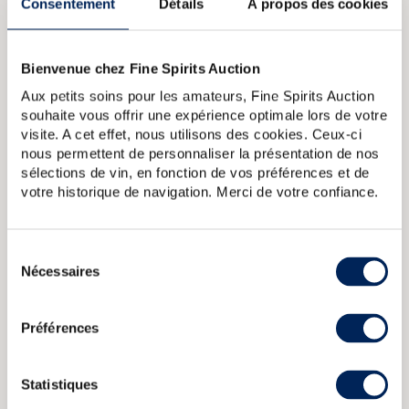
Consentement
Détails
À propos des cookies
Pour plus d'informations sur The Macallan,
Bienvenue chez Fine Spirits Auction
LIRE NOTRE ARTICLE SUR LE BLOG IDEALWINE.
Aux petits soins pour les amateurs, Fine Spirits Auction
A PROPOS DE LA CUVÉE
souhaite vous offrir une expérience optimale lors de votre
visite. A cet effet, nous utilisons des cookies. Ceux-ci
Macallan 100 Proof importé en France par Corade dans les
nous permettent de personnaliser la présentation de nos
années 1980. Cet embouteillage de Macallan désormais
sélections de vin, en fonction de vos préférences et de
interrompu a connu de nombreuses versions au fil des
votre historique de navigation. Merci de votre confiance.
décennies. Quand Macallan reprend ses droits
d'embouteillages à Campbell, Hope & King au début des
années 1980, il ajoute à la gamme ce 10 ans « 100 Proof »
ou « Full Proof », dont on peut trouer des importations
Sélection
italiennes de Giovinetti & Figli, suivis dans les années 2000
Nécessaires
du
par les versions « Cask Strength ».
consentement
Préférences
Macallan (The) 1874 Of. Replique
Speymalt From Macallan 1981
Gordon MacPhail bottled 2015
Macallan (The) 10 years Of. 100
Proof Giovinetti Import
Macallan (The) 10 years Of. Cask
Strength Sherry Oak Casks
Macallan 1876 Of. Limited Edition
Statistiques
Replica