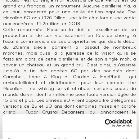
Macallan est au single malt écossais ce que Petrus est au
grand cru français, un monument. Aucune distillerie n'a, à
ce jour, enregistré pour une seule édition baptisée The
Macallan 60 ans 1926 Dillon, une telle côte lors d'une vente
aux enchères : £1.2million, en 2018.
Cette renommée, Macallan la doit à l'excellence de sa
production et de son vieillissement en fûts de sherry, à
l'acuité commerciale de ses propriétaires qui, dès le début
du 20ème siècle, partirent à l'assaut de nombreux
marchés, mais aussi à la justesse de la vision qu'ils se
faisaient alors de cette distillerie et de son single malt, à
savoir un château et un grand cru. C'est ainsi, qu'assisté
jusqu'à la fin des années 60 par des sociétés dont
Campbell, Hope & King et Gordon & MacPhail - qui
embouteillaient et distribuaient pour leur compte The
Macallan -, ce whisky se vit attribuer certains codes du
monde du vin, dont le millésime pour toute version âgée de
15 ans et plus. Les années 90 virent apparaitre d'élégantes
versions de 25 et 30 ans dont certaines mises en carafe
cristal : Tudor Crystal Decanters, qui annonçaient le
tournant que prendrait The Macallan au nouveau millénaire.
Ainsi, en 1999, apparut une superbe carafe cristal aux
formes voluptueuses, habillée de cuivre, accueillant en son
sein une vénérable édition millésimée 1949, de 50 ans.