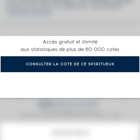
LA COTE EN DÉTAIL DU SPIRITUEUX
MACALLAN THE 10 YEARS OF. 100 PROOF
CORADE IMPORT
Accès gratuit et illimité
aux statistiques de plus de 60 000 cotes
CONSULTER LA COTE DE CE SPIRITUEUX
Prix moyen proposé aux particuliers.
Evolution de la cote © Fine Spirits Auction S.A.S - (cotation / année)
COTE ACTUELLE