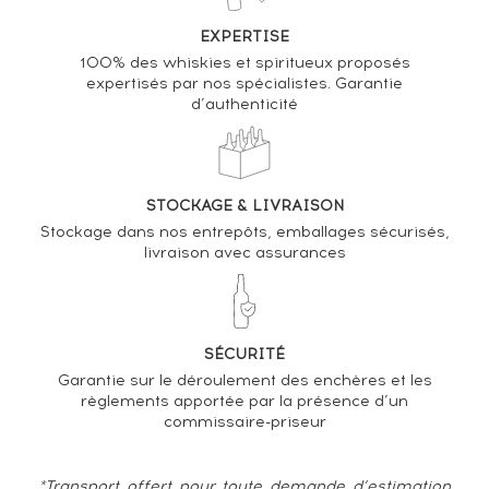
Macallan The 10 years Of. 100 Proof Corade Import
EXPERTISE
100% des whiskies et spiritueux proposés
VARIATION DE LA COTE
expertisés par nos spécialistes. Garantie
d’authenticité
STOCKAGE & LIVRAISON
Stockage dans nos entrepôts, emballages sécurisés,
livraison avec assurances
SÉCURITÉ
Garantie sur le déroulement des enchères et les
règlements apportée par la présence d’un
commissaire-priseur
*Transport offert pour toute demande d’estimation