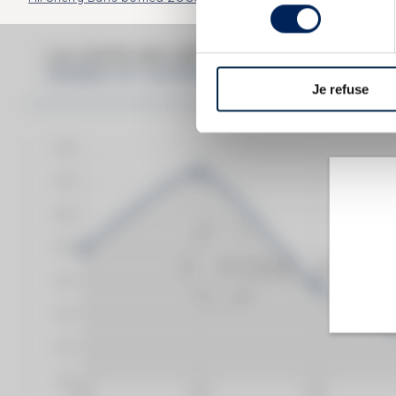
consentement
LA COTE EN DÉTAIL DU SPIRITUEU
ARDBEG OF. SUPERNOVA COMMITTEE SN201
Je refuse