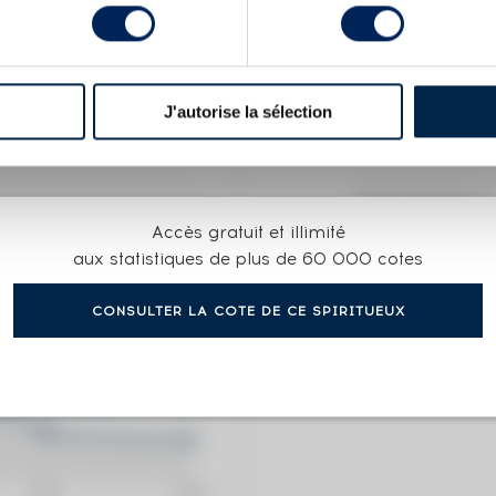
X
9 RELEASE THE ULTIMATE
J'autorise la sélection
COTE ACTUELLE
Accès gratuit et illimité
198
€
aux statistiques de plus de 60 000 cotes
CONSULTER LA COTE DE CE SPIRITUEUX
0€
(plus hau
0€
(plus ba