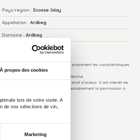
Pays/région :
Ecosse Islay
Appellation :
Ardbeg
Domaine :
Ardbeg
Couleur :
Ambré
Les informations publiées ci-dessus présentent les caractéristiques
À propos des cookies
actuelles du spiritueux concerné.
Elles ne sont pas spécifiques au millésime.
Attention, ce texte est protégé par un droit d'auteur. Il est interdit de
le copier sans en avoir demandé préalablement la permission à
l'auteur.
timale lors de votre visite. A
n de nos sélections de vin,
Marketing