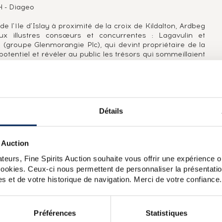
MH - Diageo
 l'île d'Islay à proximité de la croix de Kildalton, Ardbeg
x illustres consœurs et concurrentes : Lagavulin et
 (groupe Glenmorangie Plc), qui devint propriétaire de la
 potentiel et révéler au public les trésors qui sommeillaient
pas moins de trois embouteillages, dont deux deviendront
: Ardbeg 17 ans, Ardbeg 1978 et Ardbeg Provenance 1974. La
, cask strength, élevées en fûts de sherry et de bourbon,
'un nouveau flacon au verre teinté et à l'esthétisme celte-
urs de malts aux senteurs de feu, de tourbe et de baume
Détails
 Auction
09, d'abord pour le Committee, un club créé en 2000 et
teurs, Fine Spirits Auction souhaite vous offrir une expérience op
nsés de leur fidélité par la possibilité d'acheter des
rdbeg encore plus tourbé qu'à l'accoutumée avec pas moins
 cookies. Ceux-ci nous permettent de personnaliser la présentatio
res éditions accessibles à tous ont suivi en 2009, 2010,
s et de votre historique de navigation. Merci de votre confiance.
2019.
slay Malt Whisky Very Old
Ardbeg 1993 Gordon MacPhail First
Préférences
Statistiques
5 Of. The Ultimate
Ardbeg Of. Corryvreckan The Ultimate