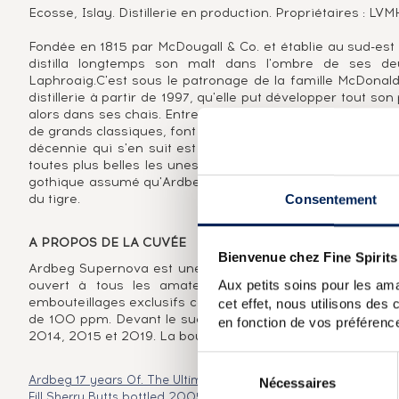
Ecosse, Islay. Distillerie en production. Propriétaires : LV
Fondée en 1815 par McDougall & Co. et établie au sud-est de
distilla longtemps son malt dans l'ombre de ses deu
Laphroaig.C'est sous le patronage de la famille McDonald
distillerie à partir de 1997, qu'elle put développer tout son
alors dans ses chais. Entre septembre et novembre 1997, 
de grands classiques, font leur apparition sur le marché 
décennie qui s'en suit est faste en versions single cask
toutes plus belles les unes que les autres. Et c'est paré d
gothique assumé qu'Ardbeg investit le marché des amate
du tigre.
Consentement
A PROPOS DE LA CUVÉE
Bienvenue chez Fine Spirits
Ardbeg Supernova est une édition spéciale lancée en 20
Aux petits soins pour les ama
ouvert à tous les amateurs de la distillerie, récompe
embouteillages exclusifs comme celui-là. Il s'agit d'un A
cet effet, nous utilisons des
de 100 ppm. Devant le succès de cet embouteillage, d'aut
en fonction de vos préférence
2014, 2015 et 2019. La bouteille proposée ici est l'édition 
Sélection
Ardbeg 17 years Of. The Ultimate
Ardbeg 30 years Of. Finest I
Nécessaires
du
Fill Sherry Butts bottled 2005 Connoisseurs Choice
Ardbeg 197