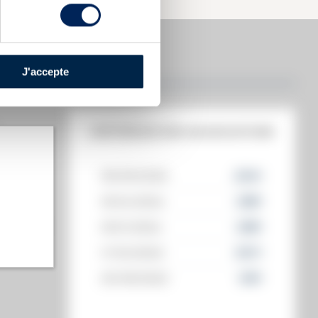
J'accepte
HISTORIQUE DES ADJUDICATIONS
06/06/2025
203
€
19/04/2024
238
€
t annuel)
19/01/2024
238
€
s annuel)
17/03/2023
307
€
30/09/2022
319
€