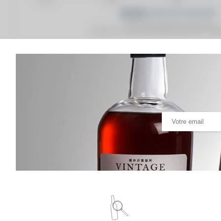
Prix moyen proposé aux particuliers.
Evolution de la cote © Fine Spirits Auction S.A.S - (cot
Analyse & Performance du spiritueux
Ardbeg Of. Supernova Committee SN2019 Release T
VARIATION DE LA COTE