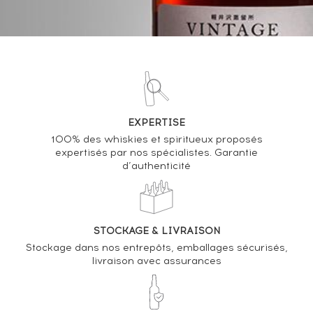
VOUS POSSÉDEZ UN SPIRITUEUX IDENTIQUE ?
VENDEZ-LE !
Analyse & Performance du spiritueux
EXPERTISE
A Coal Bucket of Marshmallows 22 years 1995 The
100% des whiskies et spiritueux proposés
Scotch Malt Whisky Society Cask n°27.111 - One of
expertisés par nos spécialistes. Garantie
d’authenticité
277
VARIATION DE LA COTE
STOCKAGE & LIVRAISON
Stockage dans nos entrepôts, emballages sécurisés,
livraison avec assurances