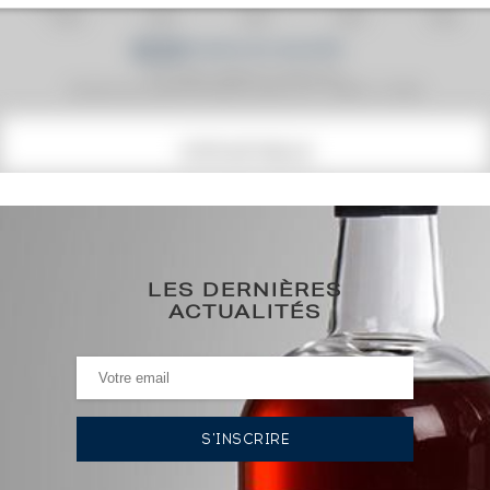
Prix moyen proposé aux particuliers.
Evolution de la cote © Fine Spirits Auction S.A.S - (cotation / année)
COTE ACTUELLE
339
€
0€
(plus haut annuel)
LES DERNIÈRES
ACTUALITÉS
0€
(plus bas annuel)
HISTORIQUE DES ADJUDICATIONS
08/04/2022
590
€