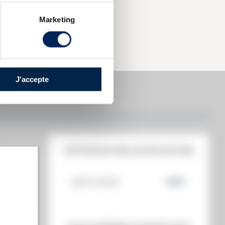
Marketing
J'accepte
HISTORIQUE DES ADJUDICATIONS
08/04/2022
460
€
t annuel)