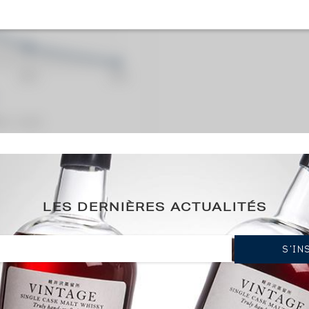
0€
(plus ba
ation / année)
ociety Cask n°53.322 - One of 444
LES DERNIÈRES ACTUALITÉS