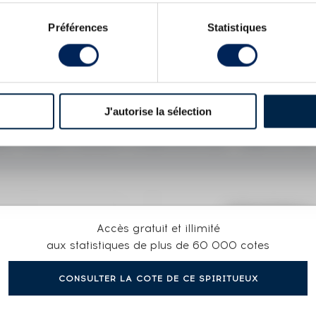
WS est vendue en 2004 à Glenmorangie puis à un groupe
Préférences
Statistiques
4 Gordon Macphail Connoisseurs Choice
Caol Ila 1982 Berry
don MacPhail Cask n1092 bottled 2000 Reserve
Caol Ila 25
gth Collection
J'autorise la sélection
X
LT WHISKY SOCIETY CASK N°53.322 - ONE OF 444
COTE ACTUELLE
Accès gratuit et illimité
382
€
aux statistiques de plus de 60 000 cotes
CONSULTER LA COTE DE CE SPIRITUEUX
0€
(plus hau