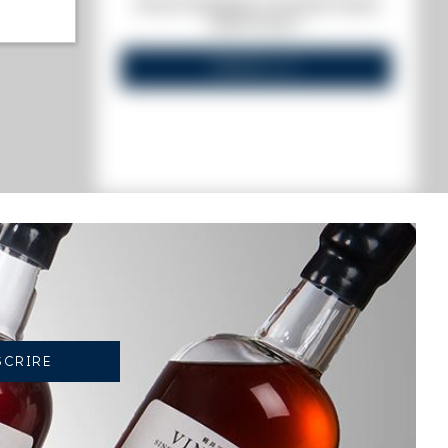
VOUS POSSÉDEZ UN SPIRITUEUX
s annuel)
IDENTIQUE ?
VENDEZ-LE !
TENDANCE ACTUELLE DE LA COTE