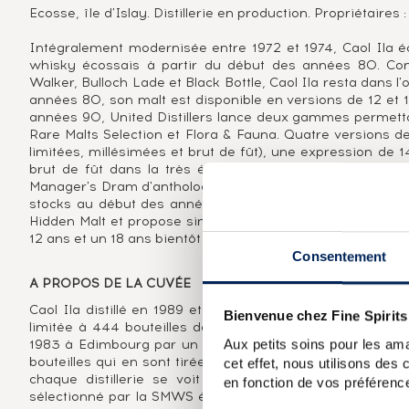
Ecosse, île d'Islay. Distillerie en production. Propriétaires 
Intégralement modernisée entre 1972 et 1974, Caol Ila é
whisky écossais à partir du début des années 80. Co
Walker, Bulloch Lade et Black Bottle, Caol Ila resta dans l'
années 80, son malt est disponible en versions de 12 et 
années 90, United Distillers lance deux gammes permettan
Rare Malts Selection et Flora & Fauna. Quatre versions de
limitées, millésimées et brut de fût), une expression de 
brut de fût dans la très éphémère gamme Fauna & Flor
Manager's Dram d'anthologie sont aussi commercialisés. A
stocks au début des années 2000, Caol Ila est offici
Hidden Malt et propose simultanément trois versions de 
12 ans et un 18 ans bientôt suivis par un 25 ans millésimé
Consentement
A PROPOS DE LA CUVÉE
Caol Ila distillé en 1989 et embouteillé après 30 ans de vie
Bienvenue chez Fine Spirits
limitée à 444 bouteilles de la Scotch Malt Whisky Soci
Aux petits soins pour les ama
1983 à Edimbourg par un groupe d'amis passionnés par le
bouteilles qui en sont tirées qu'aux membres du club. Les
cet effet, nous utilisons des
chaque distillerie se voit attribuer un numéro au fur
en fonction de vos préférence
sélectionné par la SMWS étant un Glenfarclas, la distill