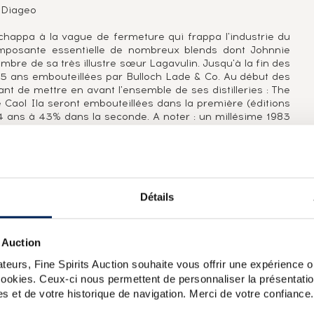
: Diageo
chappa à la vague de fermeture qui frappa l'industrie du
mposante essentielle de nombreux blends dont Johnnie
ombre de sa très illustre sœur Lagavulin. Jusqu'à la fin des
15 ans embouteillées par Bulloch Lade & Co. Au début des
t de mettre en avant l'ensemble de ses distilleries : The
 Caol Ila seront embouteillées dans la première (éditions
14 ans à 43% dans la seconde. A noter : un millésime 1983
a Cask Strength et surtout un 15 ans sherry cask The
fin de soulager Lagavulin de la pression exercée sur ses
ellement présentée au marché en 2002 grâce à la gamme
son malt : un Cask Strength (55%) sans mention d'âge, un
 1978 en 2004.
Détails
illissement en refill sherry butt. Il s’’agit d’’une édition
 Auction
ety. La Scotch Malt Whisky Society (SMWS) est fondée en
teurs, Fine Spirits Auction souhaite vous offrir une expérience op
 whisky. Le club sélectionne des fûts et ne propose les
 distilleries ne sont pas mentionnées sur l'étiquette mais
 cookies. Ceux-ci nous permettent de personnaliser la présentatio
 et à mesure des embouteillages. Ainsi, le premier fût
s et de votre historique de navigation. Merci de votre confiance.
erie porte le numéro 1. Le deuxième numéro correspond au