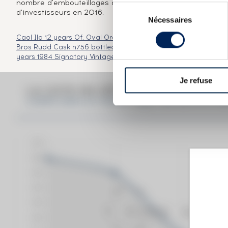
nombre d'embouteillages d'une même distillerie. La SM
Sélection
d'investisseurs en 2016.
Nécessaires
du
consentement
Caol Ila 12 years Of. Oval Orange Label
Caol Ila 14 years 197
Bros Rudd Cask n756 bottled 2008 LMDW
Caol Ila 1988 Gor
years 1984 Signatory Vintage Cask n 3637 2010 Release Stren
Je refuse
LA COTE EN DÉTAIL DU SPIRITUEU
CARPE DIEM 30 YEARS 1989 THE SCOTCH MA