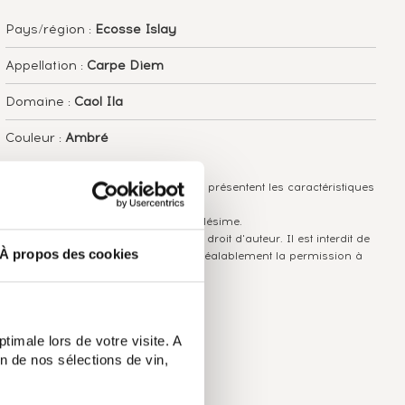
Pays/région :
Ecosse Islay
Appellation :
Carpe Diem
Domaine :
Caol Ila
Couleur :
Ambré
Les informations publiées ci-dessus présentent les caractéristiques
actuelles du spiritueux concerné.
Elles ne sont pas spécifiques au millésime.
Attention, ce texte est protégé par un droit d'auteur. Il est interdit de
À propos des cookies
le copier sans en avoir demandé préalablement la permission à
l'auteur.
timale lors de votre visite. A
n de nos sélections de vin,