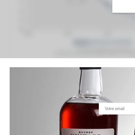
Prix moyen proposé aux particuliers.
Evolution de la cote © Fine Spirits Auction S.A.S - (cot
Analyse & Performance du spiritueux
Carpe Diem 30 years 1989 The Scotch Malt Whisky S
VARIATION DE LA COTE