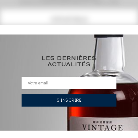
Evolution de la cote © Fine Spirits Auction S.A.S - (cotation / année)
COTE ACTUELLE
245
€
0€
(plus haut annuel)
LES DERNIÈRES
ACTUALITÉS
0€
(plus bas annuel)
HISTORIQUE DES ADJUDICATIONS
08/04/2022
295
€
VOUS POSSÉDEZ UN SPIRITUEUX IDENTIQUE ?