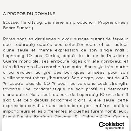
A PROPOS DU DOMAINE
Ecosse, île d'Islay. Distillerie en production. Propriétaires :
Beam-Suntory
Rares sont les distilleries à avoir suscité autant de ferveur
que Laphroaig auprès des collectionneurs et ce, autour
d'une seule et même expression de son single malt :
Laphroaig 10 ans. Certes, depuis la fin de la Deuxième
Guerre mondiale, ses embouteillages ont été nombreux et
très différents d'un marché à un autre. Son style très tourbé
a pu évoluer au gré des barriques utilisées pour son
vieillissement (sherry/bourbon). Son degré, oscillant de 40
% jusqu'à plus de 60 % pour les versions cask strength,
favorise une caractéristique de son profil au détriment
d'une autre. Mais c'est toujours de Laphroaig 10 ans dont il
s'agit, et cela depuis soixante-dix ans. A elle seule, cette
expression constitue une collection à part entière, tant les
importateurs et les différentes étiquettes furent nombreux :
Filippi Fausto, Bonfanti, Cinzano, R.H.Elsbach & Co, Carlton
Import, etc. Mais Laphroaig, c'est aussi de superbe
millésimes, 1960, 1974, 1976, 1977, 1980, 1981 et des