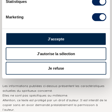
Statistiques
Murray Mc David Aced in Chateau Margaux Casks
Laphroaig 15
years 1988 Signatory Vintage Single Sherry Butt n3599 LMDW
Straight From The Cask
Marketing
CARACTÉRISTIQUES
DU DOMAINE & DE LA CUVÉE
J'accepte
Pays/région :
Ecosse Islay
Appellation :
Smoke Over The Machair
J'autorise la sélection
Domaine :
Laphroaig
Je refuse
Couleur :
Ambré
Les informations publiées ci-dessus présentent les caractéristiques
actuelles du spiritueux concerné.
Elles ne sont pas spécifiques au millésime.
Attention, ce texte est protégé par un droit d'auteur. Il est interdit de le
copier sans en avoir demandé préalablement la permission à
l'auteur.