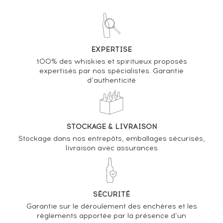
VENDEZ-LE !
Analyse & Performance du spiritueux
EXPERTISE
Smoke Over The Machair 23 years 1995 The Scotch
100% des whiskies et spiritueux proposés
Malt Whisky Society Cask n°29.255 - One of 192
expertisés par nos spécialistes. Garantie
d’authenticité
VARIATION DE LA COTE
STOCKAGE & LIVRAISON
Stockage dans nos entrepôts, emballages sécurisés,
livraison avec assurances
SÉCURITÉ
Garantie sur le déroulement des enchères et les
règlements apportée par la présence d’un