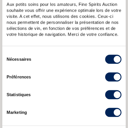
Aux petits soins pour les amateurs, Fine Spirits Auction
souhaite vous offrir une expérience optimale lors de votre
A PROPOS DE LA CUVÉE
visite. A cet effet, nous utilisons des cookies. Ceux-ci
Springbank 12 ans est une édition lancée en 2010 pour
nous permettent de personnaliser la présentation de nos
remplacer le 12 ans 100 proof. Le batch 7 est sorti en 2013.
sélections de vin, en fonction de vos préférences et de
votre historique de navigation. Merci de votre confiance.
Springbank 1974 Of. Single Cask 153 2000 Release
Springbank
36 years 1970 Signatory Vintage Single Cask 1629 2006
Release Strength Collection
Springbank 16 years 1992 Berry
Sélection
Bros Rudd Peated
Springbank 16 years 1996 The Stillman Sherry
Nécessaires
du
Hogshead Limited Edition 250 Bottles Cask Selection
consentement
Springbank 12 years 2000 Of. Calvados Wood One of 9420
bottled 2012 Expressions
Préférences
CARACTÉRISTIQUES
DU DOMAINE & DE LA CUVÉE
Statistiques
Pays/région :
Ecosse Campbeltown
Marketing
Appellation :
Springbank