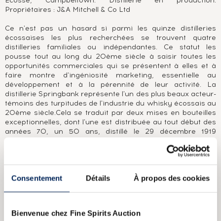
Ecosse, Campbeltown. Distillerie en production.
Propriétaires : J&A Mitchell & Co Ltd
Ce n'est pas un hasard si parmi les quinze distilleries
écossaises les plus recherchées se trouvent quatre
distilleries familiales ou indépendantes. Ce statut les
pousse tout au long du 20ème siècle à saisir toutes les
opportunités commerciales qui se présentent à elles et à
faire montre d'ingéniosité marketing, essentielle au
développement et à la pérennité de leur activité. La
distillerie Springbank représente l'un des plus beaux acteur-
témoins des turpitudes de l'industrie du whisky écossais au
20ème siècle.Cela se traduit par deux mises en bouteilles
exceptionnelles, dont l'une est distribuée au tout début des
années 70, un 50 ans, distillé le 29 décembre 1919
(mentionné sur son certificat), et l'autre, sortie au début des
années 90, résultant d'un ré-embouteillage effectué par la
distillerie, limitée à 24 exemplaires pour le monde, affichant
le millésime 1919. Mais cela se traduit aussi au tout début
Consentement
Détails
À propos des cookies
des années 2000, lorsque sous la pression d'un stock
marqué au fer rouge par des années de crise de production
(décennie 1980), la famille Mitchell décide d'effectuer un
changement drastique du profil de son single malt et en
Bienvenue chez Fine Spirits Auction
profite pour changer son flacon.