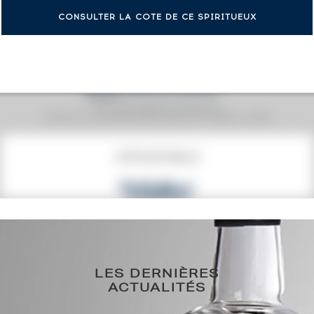
CONSULTER LA COTE DE CE SPIRITUEUX
Prix moyen proposé aux particuliers.
Evolution de la cote © Fine Spirits Auction S.A.S - (cotation / année)
COTE ACTUELLE
298
€
0€
(plus haut annuel)
0€
(plus bas annuel)
LES DERNIÈRES
ACTUALITÉS