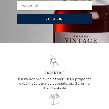
HISTORIQUE DES ADJUDICATIONS
03/11/2023
298
€
08/04/2022
519
€
VOUS POSSÉDEZ UN SPIRITUEUX IDENTIQUE ?
VENDEZ-LE !
Analyse & Performance du spiritueux
EXPERTISE
Springbank 12 years Of. Cask Strength
100% des whiskies et spiritueux proposés
expertisés par nos spécialistes. Garantie
VARIATION DE LA COTE
d’authenticité