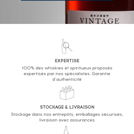
VOUS POSSÉDEZ UN SPIRITUEUX IDENTIQUE ?
VENDEZ-LE !
Analyse & Performance du spiritueux
Hibiki 35 years Of. Early Kutani Peony and Butterfly
EXPERTISE
Design Suntory
100% des whiskies et spiritueux proposés
expertisés par nos spécialistes. Garantie
d’authenticité
VARIATION DE LA COTE
STOCKAGE & LIVRAISON
Stockage dans nos entrepôts, emballages sécurisés,
livraison avec assurances