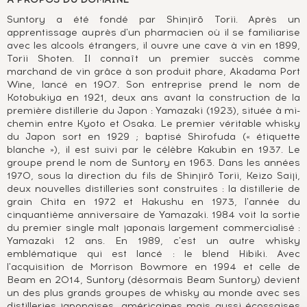
Suntory a été fondé par Shinjirō Torii. Après un
apprentissage auprès d'un pharmacien où il se familiarise
avec les alcools étrangers, il ouvre une cave à vin en 1899,
Torii Shoten. Il connaît un premier succès comme
marchand de vin grâce à son produit phare, Akadama Port
Wine, lancé en 1907. Son entreprise prend le nom de
Kotobukiya en 1921, deux ans avant la construction de la
première distillerie du Japon : Yamazaki (1923), située à mi-
chemin entre Kyoto et Osaka. Le premier véritable whisky
du Japon sort en 1929 ; baptisé Shirofuda (« étiquette
blanche »), il est suivi par le célèbre Kakubin en 1937. Le
groupe prend le nom de Suntory en 1963. Dans les années
1970, sous la direction du fils de Shinjirō Torii, Keizo Saiji,
deux nouvelles distilleries sont construites : la distillerie de
grain Chita en 1972 et Hakushu en 1973, l'année du
cinquantième anniversaire de Yamazaki. 1984 voit la sortie
du premier single malt japonais largement commercialisé :
Yamazaki 12 ans. En 1989, c'est un autre whisky
emblématique qui est lancé : le blend Hibiki. Avec
l'acquisition de Morrison Bowmore en 1994 et celle de
Beam en 2014, Suntory (désormais Beam Suntory) devient
un des plus grands groupes de whisky au monde avec ses
distilleries japonaises, américaines mais aussi écossaises