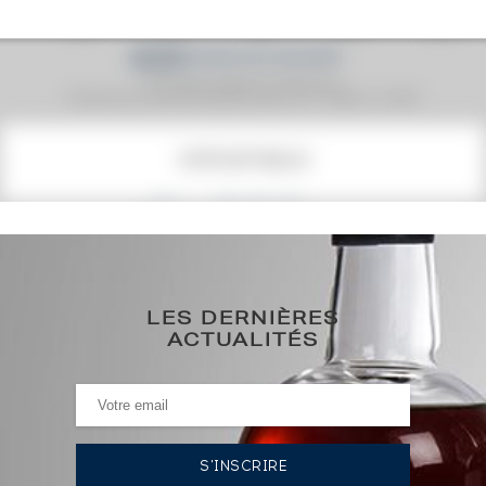
Prix moyen proposé aux particuliers.
Evolution de la cote © Fine Spirits Auction S.A.S - (cotation / année)
COTE ACTUELLE
21 892
€
0€
(plus haut annuel)
LES DERNIÈRES
0€
(plus bas annuel)
ACTUALITÉS
HISTORIQUE DES ADJUDICATIONS
08/04/2022
34 930
€