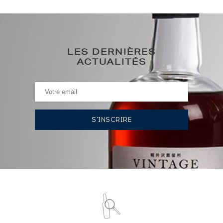
939
€
0€
(plus haut annuel)
LES DERNIÈRES
0€
(plus bas annuel)
ACTUALITÉS
HISTORIQUE DES ADJUDICATIONS
08/04/2022
944
€
VOUS POSSÉDEZ UN SPIRITUEUX IDENTIQUE ?
VENDEZ-LE !
Analyse & Performance du spiritueux