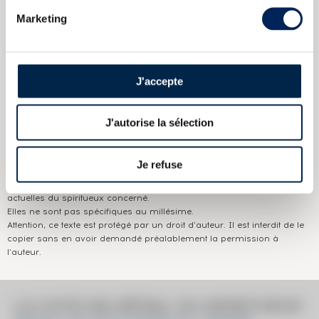
Marketing
CARACTÉRISTIQUES
DU DOMAINE & DE LA CUVÉE
Pays/région :
Ecosse Speyside
J'accepte
Appellation :
Macallan (The)
Domaine :
Macallan
J'autorise la sélection
Couleur :
Ambré
Je refuse
Les informations publiées ci-dessus présentent les caractéristiques
actuelles du spiritueux concerné.
Elles ne sont pas spécifiques au millésime.
Attention, ce texte est protégé par un droit d'auteur. Il est interdit de le
copier sans en avoir demandé préalablement la permission à
l'auteur.
LA COTE EN DÉTAIL DU SPIRITUEUX