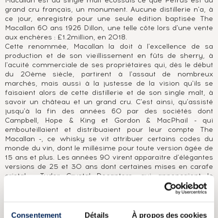
Macallan est au single malt écossais ce que Petrus est au
grand cru français, un monument. Aucune distillerie n'a, à
ce jour, enregistré pour une seule édition baptisée The
Macallan 60 ans 1926 Dillon, une telle côte lors d'une vente
aux enchères : £1.2million, en 2018.
Cette renommée, Macallan la doit à l'excellence de sa
production et de son vieillissement en fûts de sherry, à
l'acuité commerciale de ses propriétaires qui, dès le début
du 20ème siècle, partirent à l'assaut de nombreux
marchés, mais aussi à la justesse de la vision qu'ils se
faisaient alors de cette distillerie et de son single malt, à
savoir un château et un grand cru. C'est ainsi, qu'assisté
jusqu'à la fin des années 60 par des sociétés dont
Campbell, Hope & King et Gordon & MacPhail - qui
embouteillaient et distribuaient pour leur compte The
Macallan -, ce whisky se vit attribuer certains codes du
monde du vin, dont le millésime pour toute version âgée de
15 ans et plus. Les années 90 virent apparaitre d'élégantes
versions de 25 et 30 ans dont certaines mises en carafe
cristal : Tudor Crystal Decanters, qui annonçaient le
tournant que prendrait The Macallan au nouveau millénaire.
Ainsi, en 1999, apparut une superbe carafe cristal aux
formes voluptueuses, habillée de cuivre, accueillant en son
sein une vénérable édition millésimée 1949, de 50 ans.
Consentement
Détails
À propos des cookies