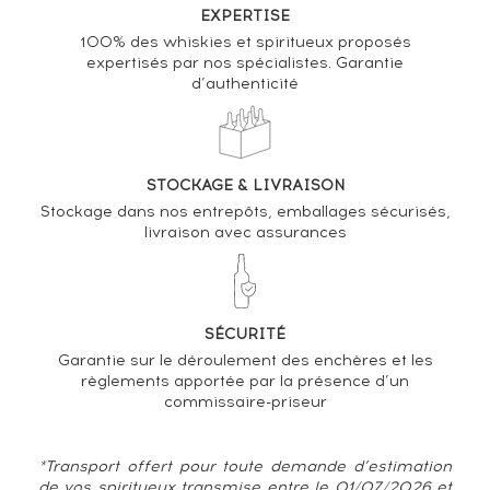
Macallan The 8 years Of. Corade Import
EXPERTISE
100% des whiskies et spiritueux proposés
VARIATION DE LA COTE
expertisés par nos spécialistes. Garantie
d’authenticité
STOCKAGE & LIVRAISON
Stockage dans nos entrepôts, emballages sécurisés,
livraison avec assurances
SÉCURITÉ
Garantie sur le déroulement des enchères et les
règlements apportée par la présence d’un
commissaire-priseur
*Transport offert pour toute demande d’estimation
de vos spiritueux transmise entre le 01/07/2026 et