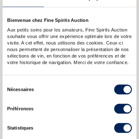
Pour plus d'informations sur The Macallan,
Bienvenue chez Fine Spirits Auction
LIRE NOTRE ARTICLE SUR LE BLOG IDEALWINE.
Aux petits soins pour les amateurs, Fine Spirits Auction
souhaite vous offrir une expérience optimale lors de votre
A PROPOS DE LA CUVÉE
visite. A cet effet, nous utilisons des cookies. Ceux-ci
Macallan 8 ans des années 1980, ici dans une importation
nous permettent de personnaliser la présentation de nos
française. Au moment où Macallan reprend la main sur ses
sélections de vin, en fonction de vos préférences et de
embouteillages, auparavant confiés à Campbell, Hope &
votre historique de navigation. Merci de votre confiance.
King, le 8 ans est un des principaux embouteillages de la
gamme avec le 12 ans. Ils sont bientôt rejoints par le 10 ans
brut de fût, les 18 ans et les 25 ans. Le 8 ans est finalement
Sélection
abandonné au profit d'un 7 ans et finalement de mentions
d'âge plus élevées.
Nécessaires
du
consentement
Macallan (The) 1874 Of. Replique
Speymalt From Macallan 1981
Préférences
Gordon MacPhail bottled 2015
Macallan (The) 10 years Of. 100
Proof Giovinetti Import
Macallan (The) 10 years Of. Cask
Strength Sherry Oak Casks
Macallan 1876 Of. Limited Edition
Statistiques
Replica