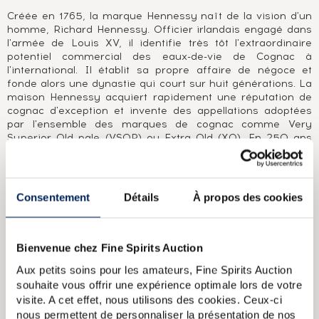
Créée en 1765, la marque Hennessy naît de la vision d'un
homme, Richard Hennessy. Officier irlandais engagé dans
l'armée de Louis XV, il identifie très tôt l'extraordinaire
potentiel commercial des eaux-de-vie de Cognac à
l'international. Il établit sa propre affaire de négoce et
fonde alors une dynastie qui court sur huit générations. La
maison Hennessy acquiert rapidement une réputation de
cognac d'exception et invente des appellations adoptées
par l'ensemble des marques de cognac comme Very
Superior Old pale (VSOP) ou Extra Old (XO). En 250 ans
d'existence, la maison Hennessy s'est imposée comme le
leader mondial du cognac.
Consentement
Détails
À propos des cookies
A PROPOS DE LA CUVÉE
Hennessy V.S.O.P. (Very Superior Old Pale) est un
assemblage d'eaux-de-vie vieillies au moins 4 ans,
principalement dans des fûts de chêne anciens de la forêt
Bienvenue chez Fine Spirits Auction
du Limousin. La mention V.S.O.P. est un création de la
Aux petits soins pour les amateurs, Fine Spirits Auction
maison Hennessy pour répondre à une commande du futur
souhaite vous offrir une expérience optimale lors de votre
roi George IV d'Angleterre en 1817. Elle a depuis été
visite. A cet effet, nous utilisons des cookies. Ceux-ci
adoptée par l'ensemble des producteurs de cognac.
nous permettent de personnaliser la présentation de nos