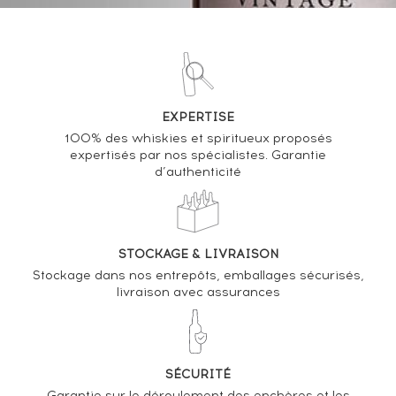
30/09/2022
83
€
VOUS POSSÉDEZ UN SPIRITUEUX IDENTIQUE ?
EXPERTISE
VENDEZ-LE !
100% des whiskies et spiritueux proposés
expertisés par nos spécialistes. Garantie
Analyse & Performance du spiritueux
d’authenticité
Hennessy Of. V.S.O.P. Privilège
VARIATION DE LA COTE
STOCKAGE & LIVRAISON
Stockage dans nos entrepôts, emballages sécurisés,
livraison avec assurances
SÉCURITÉ
Garantie sur le déroulement des enchères et les