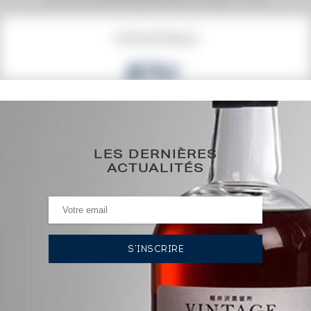
COTE ACTUELLE
67
€
0€
(plus haut annuel)
0€
(plus bas annuel)
LES DERNIÈRES
ACTUALITÉS
HISTORIQUE DES ADJUDICATIONS
18/04/2025
38
€
18/04/2025
42
€
17/03/2023
83
€