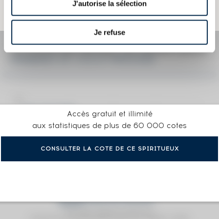
copier sans en avoir demandé préalablement la permission à
J'autorise la sélection
l'auteur.
Je refuse
LA COTE EN DÉTAIL DU SPIRITUEUX
HENNESSY OF. V.S.O.P. PRIVILÈGE
Accès gratuit et illimité
aux statistiques de plus de 60 000 cotes
CONSULTER LA COTE DE CE SPIRITUEUX
Prix moyen proposé aux particuliers.
Evolution de la cote © Fine Spirits Auction S.A.S - (cotation / année)