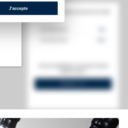
J'accepte
HISTORIQUE DES ADJUDICATIONS
30/09/2022
61
€
30/09/2022
54
€
t annuel)
s annuel)
VOUS POSSÉDEZ UN SPIRITUEUX
IDENTIQUE ?
VENDEZ-LE !