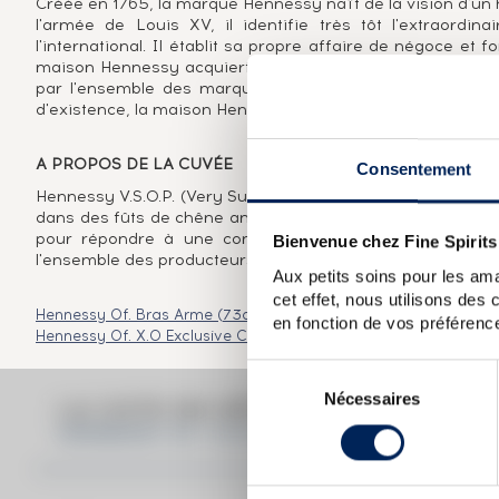
Créée en 1765, la marque Hennessy naît de la vision d'un
l'armée de Louis XV, il identifie très tôt l'extraordi
l'international. Il établit sa propre affaire de négoce et 
maison Hennessy acquiert rapidement une réputation de 
par l'ensemble des marques de cognac comme Very Sup
d'existence, la maison Hennessy s'est imposée comme le 
A PROPOS DE LA CUVÉE
Consentement
Hennessy V.S.O.P. (Very Superior Old Pale) est un assembl
dans des fûts de chêne anciens de la forêt du Limousin. 
pour répondre à une commande du futur roi George IV
Bienvenue chez Fine Spirits
l'ensemble des producteurs de cognac. Cette édition célè
Aux petits soins pour les ama
cet effet, nous utilisons des
Hennessy Of. Bras Arme (73cl.)
Hennessy Of. Paradis Extra
Hen
en fonction de vos préférence
Hennessy Of. X.O Exclusive Collection Arik Levy
Hennessy Of. X.
Sélection
Nécessaires
du
LA COTE EN DÉTAIL DU SPIRITUEU
consentement
HENNESSY OF. V.S.O.P. CELEBRATE 250 YEA