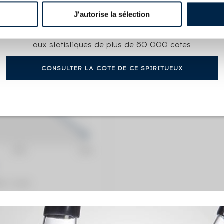
J'autorise la sélection
COTE ACTUELLE
Accès gratuit et illimité
50
€
aux statistiques de plus de 60 000 cotes
CONSULTER LA COTE DE CE SPIRITUEUX
0€
(plus hau
0€
(plus ba
ation / année)