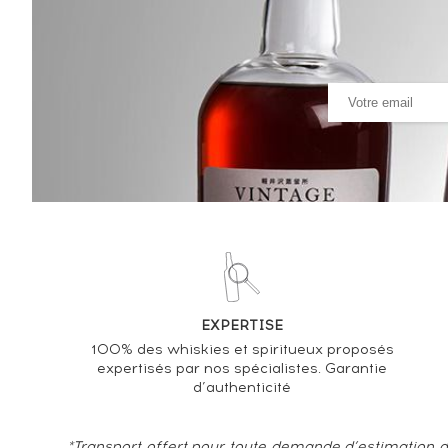
Hennessy Of. V.S.O.P. Celebrate 250 years
VARIATION DE LA COTE
EXPERTISE
100% des whiskies et spiritueux proposés
expertisés par nos spécialistes. Garantie
d’authenticité
*Transport offert pour toute demande d’estimation d