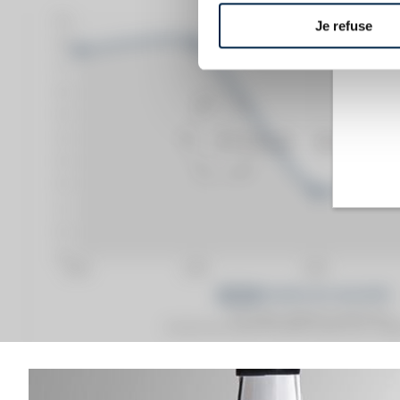
Je refuse
Prix moyen proposé aux particuliers.
Evolution de la cote © Fine Spirits Auction S.A.S - (cot
Analyse & Performance du spiritueux