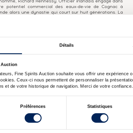
 homme, Richard Hennessy. Officier irlandais engagé dans
naire potentiel commercial des eaux-de-vie de Cognac à
fonde alors une dynastie qui court sur huit générations. La
cognac d'exception et invente des appellations adoptées
erior Old pale (VSOP) ou Extra Old (XO). En 250 ans
leader mondial du cognac.
Détails
age d'eaux-de-vie vieillies au moins 4 ans, principalement
La mention V.S.O.P. est un création de la maison Hennessy
 d'Angleterre en 1817. Elle a depuis été adoptée par
 Auction
bre les 250 ans de Hennessy, fondé en 1765.
teurs, Fine Spirits Auction souhaite vous offrir une expérience op
 cookies. Ceux-ci nous permettent de personnaliser la présentatio
nessy Of. Private Reserve 1873 Lot n 1 Premier Grand Cru
s et de votre historique de navigation. Merci de votre confiance.
O The Original (70cl)
Préférences
Statistiques
X
RS