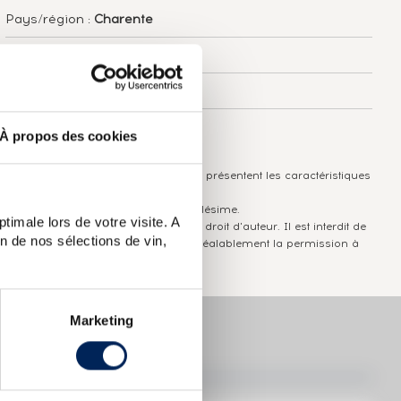
Pays/région :
Charente
Appellation :
Hennessy
Domaine :
Hennessy
Couleur :
Ambré
À propos des cookies
Les informations publiées ci-dessus présentent les caractéristiques
actuelles du spiritueux concerné.
Elles ne sont pas spécifiques au millésime.
timale lors de votre visite. A
Attention, ce texte est protégé par un droit d'auteur. Il est interdit de
n de nos sélections de vin,
le copier sans en avoir demandé préalablement la permission à
l'auteur.
Marketing