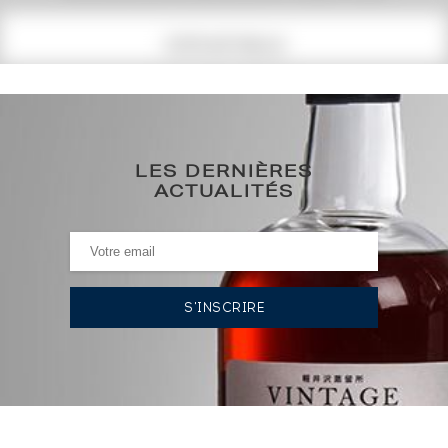
COTE ACTUELLE
4 359
€
0€
(plus haut annuel)
LES DERNIÈRES
ACTUALITÉS
0€
(plus bas annuel)
HISTORIQUE DES ADJUDICATIONS
17/03/2023
4 720
€
03/06/2022
4 012
€