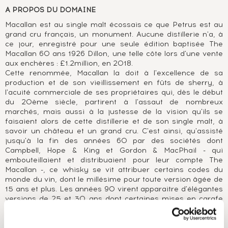
A PROPOS DU DOMAINE
Macallan est au single malt écossais ce que Petrus est au
grand cru français, un monument. Aucune distillerie n'a, à
ce jour, enregistré pour une seule édition baptisée The
Macallan 60 ans 1926 Dillon, une telle côte lors d'une vente
aux enchères : £1.2million, en 2018.
Cette renommée, Macallan la doit à l'excellence de sa
production et de son vieillissement en fûts de sherry, à
l'acuité commerciale de ses propriétaires qui, dès le début
du 20ème siècle, partirent à l'assaut de nombreux
marchés, mais aussi à la justesse de la vision qu'ils se
faisaient alors de cette distillerie et de son single malt, à
savoir un château et un grand cru. C'est ainsi, qu'assisté
jusqu'à la fin des années 60 par des sociétés dont
Campbell, Hope & King et Gordon & MacPhail - qui
embouteillaient et distribuaient pour leur compte The
Macallan -, ce whisky se vit attribuer certains codes du
monde du vin, dont le millésime pour toute version âgée de
15 ans et plus. Les années 90 virent apparaitre d'élégantes
versions de 25 et 30 ans dont certaines mises en carafe
cristal : Tudor Crystal Decanters, qui annonçaient le
tournant que prendrait The Macallan au nouveau millénaire.
Ainsi, en 1999, apparut une superbe carafe cristal aux