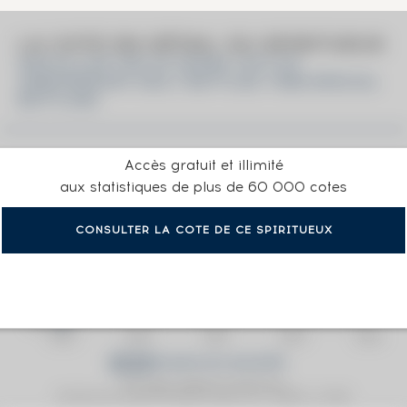
LA COTE EN DÉTAIL DU SPIRITUEUX
MACALLAN THE 25 YEARS 1972 OF.
ANNIVERSARY MALT BOTTLED 1998 SPECIAL
BOTTLING
Accès gratuit et illimité
aux statistiques de plus de 60 000 cotes
CONSULTER LA COTE DE CE SPIRITUEUX
Prix moyen proposé aux particuliers.
Evolution de la cote © Fine Spirits Auction S.A.S - (cotation / année)