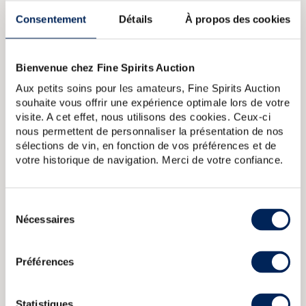
formes voluptueuses, habillée de cuivre, accueillant en son
Consentement
Détails
À propos des cookies
sein une vénérable édition millésimée 1949, de 50 ans.
Pour plus d'informations sur The Macallan,
Bienvenue chez Fine Spirits Auction
LIRE NOTRE ARTICLE SUR LE BLOG IDEALWINE.
Aux petits soins pour les amateurs, Fine Spirits Auction
souhaite vous offrir une expérience optimale lors de votre
visite. A cet effet, nous utilisons des cookies. Ceux-ci
A PROPOS DE LA CUVÉE
nous permettent de personnaliser la présentation de nos
Macallan 25 ans Anniversary Malt distillé en 1972 et
sélections de vin, en fonction de vos préférences et de
embouteillé en 1998. Le premier embouteillage Anniversary
votre historique de navigation. Merci de votre confiance.
Malt est apparu en 1983 - en même temps que le 50 ans
Anniversary -, au moment où Macallan prend pleinement
conscience du potentiel de ses single malt, reprend le
contrôle de ses embouteillages et refond sa gamme en
Sélection
profondeur. Les embouteillages de la gamme étaient
Nécessaires
du
millésimés avant le remplacement de celle-ci par des 25
consentement
ans sans mention du millésime dans les années 2000.
Préférences
Macallan (The) 1874 Of. Replique
Speymalt From Macallan 1981
Gordon MacPhail bottled 2015
Macallan (The) 10 years Of. 100
Statistiques
Proof Giovinetti Import
Macallan (The) 10 years Of. Cask