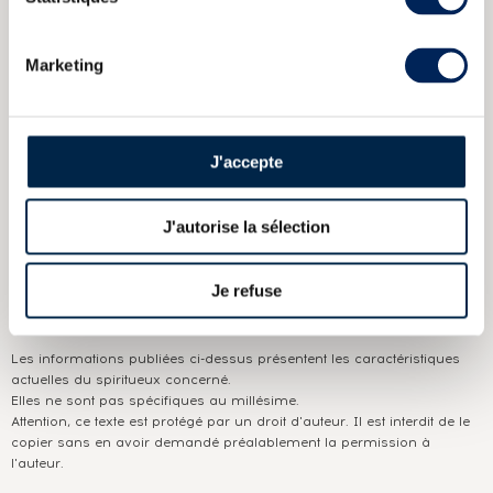
Strength Sherry Oak Casks
Macallan 1876 Of. Limited Edition
Replica
Marketing
CARACTÉRISTIQUES
DU DOMAINE & DE LA CUVÉE
J'accepte
Pays/région :
Ecosse Speyside
Appellation :
Macallan (The)
J'autorise la sélection
Domaine :
Macallan
Je refuse
Couleur :
Ambré
Les informations publiées ci-dessus présentent les caractéristiques
actuelles du spiritueux concerné.
Elles ne sont pas spécifiques au millésime.
Attention, ce texte est protégé par un droit d'auteur. Il est interdit de le
copier sans en avoir demandé préalablement la permission à
l'auteur.