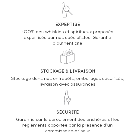
VOUS POSSÉDEZ UN SPIRITUEUX IDENTIQUE ?
VENDEZ-LE !
EXPERTISE
Analyse & Performance du spiritueux
100% des whiskies et spiritueux proposés
expertisés par nos spécialistes. Garantie
Macallan The 25 years 1972 Of. Anniversary Malt
d’authenticité
bottled 1998 Special Bottling
VARIATION DE LA COTE
STOCKAGE & LIVRAISON
Stockage dans nos entrepôts, emballages sécurisés,
livraison avec assurances
SÉCURITÉ
Garantie sur le déroulement des enchères et les
règlements apportée par la présence d’un
commissaire-priseur