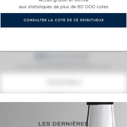
aux statistiques de plus de 60 000 cotes
CONSULTER LA COTE DE CE SPIRITUEUX
Prix moyen proposé aux particuliers.
Evolution de la cote © Fine Spirits Auction S.A.S - (cotation / année)
COTE ACTUELLE
274
€
0€
(plus haut annuel)
LES DERNIÈRES
0€
(plus bas annuel)