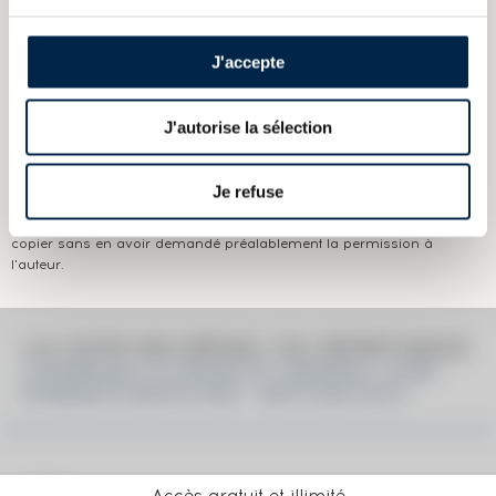
Appellation :
Laphroaig
Domaine :
Laphroaig
J'accepte
Couleur :
Ambré
J'autorise la sélection
Les informations publiées ci-dessus présentent les caractéristiques
actuelles du spiritueux concerné.
Je refuse
Elles ne sont pas spécifiques au millésime.
Attention, ce texte est protégé par un droit d'auteur. Il est interdit de le
copier sans en avoir demandé préalablement la permission à
l'auteur.
LA COTE EN DÉTAIL DU SPIRITUEUX
LAPHROAIG 10 YEARS OF. ORIGINAL CASK
STRENGTH BATCH 002 - BOTTLED 2010
Accès gratuit et illimité