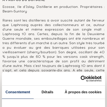
Ecosse, île d'Islay. Distillerie en production. Propriétaires :
Beam-Suntory
Rares sont les distilleries à avoir suscité autant de ferveur
que Laphroaig auprès des collectionneurs et ce, autour
d'une seule et même expression de son single malt :
Laphroaig 10 ans. Certes, depuis la fin de la Deuxième
Guerre mondiale, ses embouteillages ont été nombreux et
très différents d'un marché à un autre. Son style très tourbé
a pu évoluer au gré des barriques utilisées pour son
vieillissement (sherry/bourbon). Son degré, oscillant de 40
% jusqu'à plus de 60 % pour les versions cask strength,
favorise une caractéristique de son profil au détriment
d'une autre. Mais c'est toujours de Laphroaig 10 ans dont il
s'agit, et cela depuis soixante-dix ans. A elle seule, cette
expression constitue une collection à part entière, tant les
importateurs et les différentes étiquettes furent nombreux :
Filippi Fausto, Bonfanti, Cinzano, R.H.Elsbach & Co, Carlton
Import, etc. Mais Laphroaig, c'est aussi de superbe
Consentement
Détails
À propos des cookies
millésimes, 1960, 1974, 1976, 1977, 1980, 1981 et des
versions âgées de 15 à 40 ans, bref, un univers à part
entière.