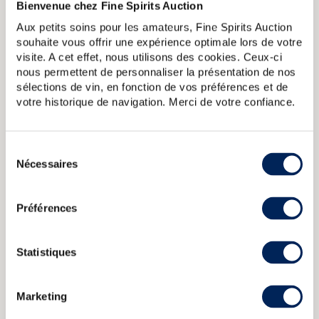
Bienvenue chez Fine Spirits Auction
A PROPOS DE LA CUVÉE
Aux petits soins pour les amateurs, Fine Spirits Auction
Laphroaig 10 ans Original Cask Strength Batch 002, sorti
souhaite vous offrir une expérience optimale lors de votre
en 2010. Les premières versions des 10 ans brut de fût de
visite. A cet effet, nous utilisons des cookies. Ceux-ci
Laphroaig apparaissent en 1995. On trouve d'abord les
nous permettent de personnaliser la présentation de nos
bouteille avec un bandeau vert mentionnant « Straight from
sélections de vin, en fonction de vos préférences et de
the wood » puis celle avec un bandeau rouge mentionnant «
votre historique de navigation. Merci de votre confiance.
Original cask strength » et enfin, à partir de 2009, les batch
numérotés.
Sélection
Laphroaig 10 years Of. Cask Strength 57.3
Laphroaig 15 years
Nécessaires
du
Of.
Laphroaig 30 years Of. (75cl.)
Laphroaig 10 years 1999
consentement
Murray Mc David Aced in Chateau Margaux Casks
Laphroaig 15
years 1988 Signatory Vintage Single Sherry Butt n3599 LMDW
Préférences
Straight From The Cask
Statistiques
CARACTÉRISTIQUES
DU DOMAINE & DE LA CUVÉE
Marketing
Pays/région :
Ecosse Islay