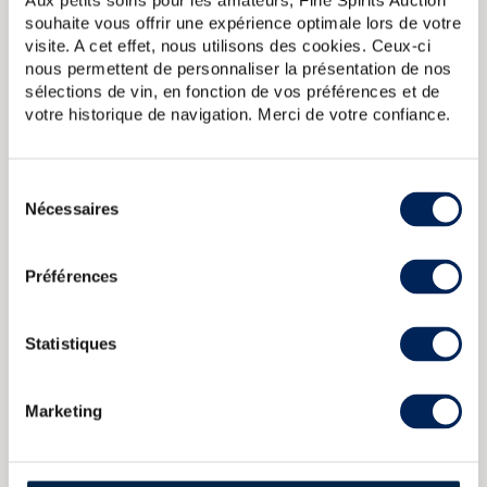
Aux petits soins pour les amateurs, Fine Spirits Auction
souhaite vous offrir une expérience optimale lors de votre
A PROPOS DE LA CUVÉE
visite. A cet effet, nous utilisons des cookies. Ceux-ci
Bowmore 2001 embouteillé en 2010 pour le forum Whisky
nous permettent de personnaliser la présentation de nos
et distilleries. Jean Boyer est un embouteilleur indépendant
sélections de vin, en fonction de vos préférences et de
fondé en 1994 et basé à Saint-Geours-de-Maremne, en
votre historique de navigation. Merci de votre confiance.
France. Edition limitée à 57 bouteilles.
Bowmore Of. Dawn Release
Bowmore 12 years Of. Gold Label
Sélection
43
Bowmore 12 years Of. Enigma Litre
Bowmore 17 years 1996
Nécessaires
du
T.W.A. Joint Bottling LMDW
Bowmore Of. Claret Bordeaux Wine
consentement
Casked Limited Edition
Préférences
CARACTÉRISTIQUES
DU DOMAINE & DE LA CUVÉE
Statistiques
Pays/région :
Ecosse Islay
Marketing
Appellation :
Bowmore
Domaine :
Bowmore