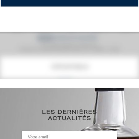
Prix moyen proposé aux particuliers.
Evolution de la cote © Fine Spirits Auction S.A.S - (cotation / année)
COTE ACTUELLE
73
€
0€
(plus haut annuel)
LES DERNIÈRES
0€
(plus bas annuel)
ACTUALITÉS
HISTORIQUE DES ADJUDICATIONS