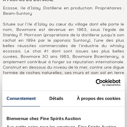
Ecosse, île d'Islay. Distillerie en production. Propriétaires :
Beam-Suntory
Située sur l'île d'Islay au cœur du village dont elle porte le
nom, Bowmore est devenue en 1963, sous l'égide de
Stanley P. Morrison (propriétaire de la distillerie jusqu'à son
rachat en 1994 par le japonais Suntory), l'une des plus
belles réussites commerciales de l'industrie du whisky
écossais. Le chai #1 dont sont issues ses plus belles
cuvées, Bowmore 30 ans 1963, Bowmore Bicentenary, a
amplement contribué à forger sa réputation internationale.
Construit en dessous du niveau de la mer, contre une digue
formée de roches naturelles, ses murs et son sol en terre
battue sont constamment imprégnés des embruns de la
mer. Ancrée dans la tradition, Bowmore est l'une des
dernières distilleries à effectuer en son sein une part du
maltage de l'orge nécessaire à la production de son whisky.
Consentement
Détails
À propos des cookies
Qu'il soit élevé en ex-fûts de bourbon (Bowmore White
1964) ou en ex-fûts de sherry (Black Bowmore 1964), son
distillat aux notes de réglisse, de tourbe et d'eucalyptus
parvient toujours à faire ressurgir cette pointe de fruits
Bienvenue chez Fine Spirits Auction
exotiques qui est sa marque de fabrique, sa signature.