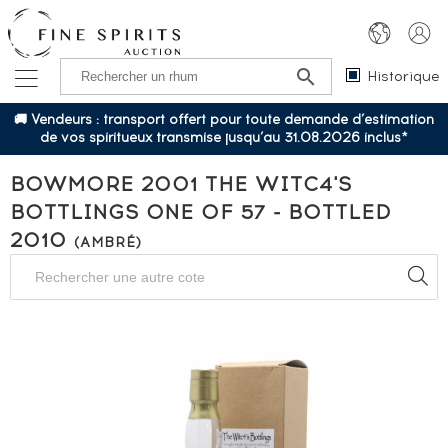
Historique
🚚 Vendeurs : transport offert pour toute demande d’estimation
de vos spiritueux transmise jusqu’au 31.08.2026 inclus*
BOWMORE 2001 THE WITC4'S
BOTTLINGS ONE OF 57 - BOTTLED
2010
(AMBRÉ)