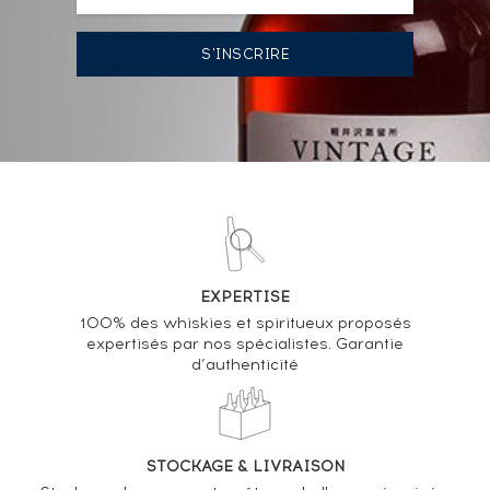
22/07/2022
89
€
VOUS POSSÉDEZ UN SPIRITUEUX IDENTIQUE ?
VENDEZ-LE !
Analyse & Performance du spiritueux
Bowmore 2001 The Witc4's Bottlings One of 57 -
EXPERTISE
bottled 2010
100% des whiskies et spiritueux proposés
expertisés par nos spécialistes. Garantie
d’authenticité
VARIATION DE LA COTE
STOCKAGE & LIVRAISON