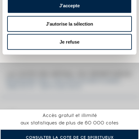
Couleur :
Ambré
J'accepte
Les informations publiées ci-dessus présentent les caractéristiques
J'autorise la sélection
actuelles du spiritueux concerné.
Elles ne sont pas spécifiques au millésime.
Attention, ce texte est protégé par un droit d'auteur. Il est interdit de le
Je refuse
copier sans en avoir demandé préalablement la permission à
l'auteur.
LA COTE EN DÉTAIL DU SPIRITUEUX
BOWMORE 2001 THE WITC4'S BOTTLINGS
ONE OF 57 - BOTTLED 2010
Accès gratuit et illimité
aux statistiques de plus de 60 000 cotes
CONSULTER LA COTE DE CE SPIRITUEUX