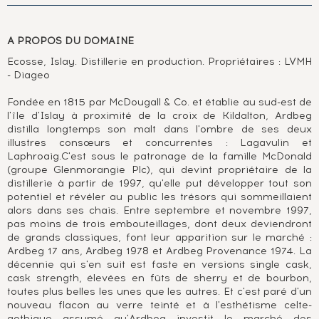
A PROPOS DU DOMAINE
Ecosse, Islay. Distillerie en production. Propriétaires : LVMH
- Diageo
Fondée en 1815 par McDougall & Co. et établie au sud-est de
l'île d'Islay à proximité de la croix de Kildalton, Ardbeg
distilla longtemps son malt dans l'ombre de ses deux
illustres consœurs et concurrentes : Lagavulin et
Laphroaig.C'est sous le patronage de la famille McDonald
(groupe Glenmorangie Plc), qui devint propriétaire de la
distillerie à partir de 1997, qu'elle put développer tout son
potentiel et révéler au public les trésors qui sommeillaient
alors dans ses chais. Entre septembre et novembre 1997,
pas moins de trois embouteillages, dont deux deviendront
de grands classiques, font leur apparition sur le marché :
Ardbeg 17 ans, Ardbeg 1978 et Ardbeg Provenance 1974. La
décennie qui s'en suit est faste en versions single cask,
cask strength, élevées en fûts de sherry et de bourbon,
toutes plus belles les unes que les autres. Et c'est paré d'un
nouveau flacon au verre teinté et à l'esthétisme celte-
gothique assumé qu'Ardbeg investit le marché des