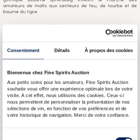
amateurs de malts aux senteurs de feu, de tourbe et de
baume du tigre.
A PROPOS DE LA CUVÉE
Ardbeg Blasda est une édition limitée sortie en 2008. Elle
se distingue par un niveau de tourbe de 8ppm, bien plus
faible que d'habitude (24ppm). La bouteille est aussi
Consentement
Détails
À propos des cookies
originale puisqu'elle est transparente et non verte. Enfin, le
whisky est filtré à froid.
Bienvenue chez Fine Spirits Auction
Ardbeg 17 years Of. The Ultimate
Ardbeg 30 years Of. Finest
Aux petits soins pour les amateurs, Fine Spirits Auction
Islay Malt Whisky Very Old
Ardbeg 1993 Gordon MacPhail First
souhaite vous offrir une expérience optimale lors de votre
Fill Sherry Butts bottled 2005 Connoisseurs Choice
Ardbeg 1975
Of. The Ultimate
Ardbeg Of. Corryvreckan The Ultimate
visite. A cet effet, nous utilisons des cookies. Ceux-ci
nous permettent de personnaliser la présentation de nos
sélections de vin, en fonction de vos préférences et de
votre historique de navigation. Merci de votre confiance.
CARACTÉRISTIQUES
DU DOMAINE & DE LA CUVÉE
Pays/région :
Ecosse Islay
Sélection