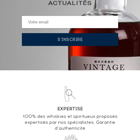
ACTUALITÉS
HISTORIQUE DES ADJUDICATIONS
13/12/2024
155
€
13/12/2024
155
€
17/03/2023
236
€
VOUS POSSÉDEZ UN SPIRITUEUX IDENTIQUE ?
VENDEZ-LE !
EXPERTISE
Analyse & Performance du spiritueux
100% des whiskies et spiritueux proposés
expertisés par nos spécialistes. Garantie
Ardbeg Of. Blasda
d’authenticité
VARIATION DE LA COTE