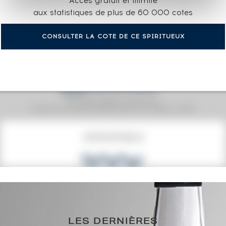
Accès gratuit et illimité
aux statistiques de plus de 60 000 cotes
CONSULTER LA COTE DE CE SPIRITUEUX
Prix moyen proposé aux particuliers.
Evolution de la cote © Fine Spirits Auction S.A.S - (cotation / année)
COTE ACTUELLE
200
€
0€
(plus haut annuel)
0€
(plus bas annuel)
LES DERNIÈRES