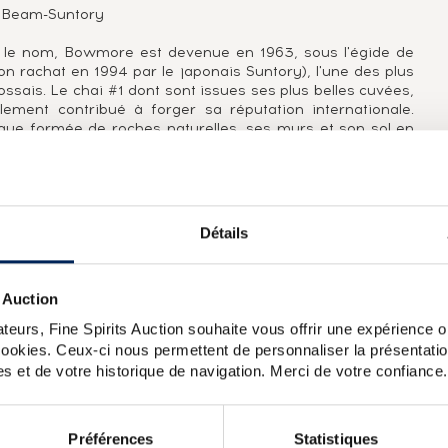
s : Beam-Suntory
rte le nom, Bowmore est devenue en 1963, sous l'égide de
 son rachat en 1994 par le japonais Suntory), l'une des plus
ssais. Le chai #1 dont sont issues ses plus belles cuvées,
nt contribué à forger sa réputation internationale.
gue formée de roches naturelles, ses murs et son sol en
la mer. Ancrée dans la tradition, Bowmore est l'une des
 du maltage de l'orge nécessaire à la production de son
re White 1964) ou en ex-fûts de sherry (Black Bowmore
ucalyptus parvient toujours à faire ressurgir cette pointe de
re.
Détails
 Auction
e en fût de sherry. Wilson & Morgan est créé en 1992 par
e vin et d'huile vénitien, Mario Rossi ouvre l'entreprise
teurs, Fine Spirits Auction souhaite vous offrir une expérience op
uerre mondiale, d'abord des blends dans les années 1970
 cookies. Ceux-ci nous permettent de personnaliser la présentatio
de ses deux fils, Fabio, œnologue de formation, qui lance
s et de votre historique de navigation. Merci de votre confiance.
on goût pour les affinages dans des fûts originaux comme
Préférences
Statistiques
l 43
Bowmore 12 years Of. Enigma Litre
Bowmore 17 years 1996