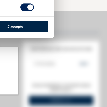
TION
J'accepte
HISTORIQUE DES ADJUDICATIONS
17/03/2023
224
€
t annuel)
VOUS POSSÉDEZ UN SPIRITUEUX
s annuel)
IDENTIQUE ?
VENDEZ-LE !