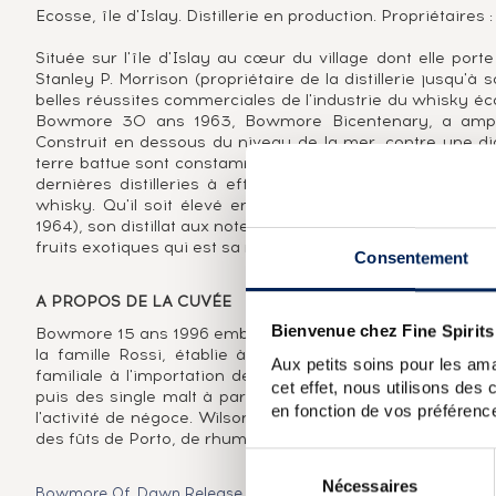
Ecosse, île d'Islay. Distillerie en production. Propriétaire
Située sur l'île d'Islay au cœur du village dont elle po
Stanley P. Morrison (propriétaire de la distillerie jusqu'à
belles réussites commerciales de l'industrie du whisky éco
Bowmore 30 ans 1963, Bowmore Bicentenary, a ampleme
Construit en dessous du niveau de la mer, contre une di
terre battue sont constamment imprégnés des embruns de 
dernières distilleries à effectuer en son sein une part
whisky. Qu'il soit élevé en ex-fûts de bourbon (Bowmo
1964), son distillat aux notes de réglisse, de tourbe et d'e
fruits exotiques qui est sa marque de fabrique, sa signatu
Consentement
A PROPOS DE LA CUVÉE
Bienvenue chez Fine Spirits
Bowmore 15 ans 1996 embouteillé en 2011 après un affinag
la famille Rossi, établie à Trévise. Fils d'un marchand d
Aux petits soins pour les ama
familiale à l'importation de whisky après la Seconde G
cet effet, nous utilisons des
puis des single malt à partir des années 1990. C'est un 
en fonction de vos préférence
l'activité de négoce. Wilson & Morgan se distingue par s
des fûts de Porto, de rhum ou de sherry.
Sélection
Nécessaires
du
Bowmore Of. Dawn Release
Bowmore 12 years Of. Gold Labe