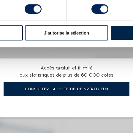
 Casked Limited Edition
X
 SHERRY FINISH - BOTTLED 2011 BARREL SELEC
J'autorise la sélection
COTE ACTUELLE
Accès gratuit et illimité
190
€
aux statistiques de plus de 60 000 cotes
CONSULTER LA COTE DE CE SPIRITUEUX
0€
(plus hau
0€
(plus ba