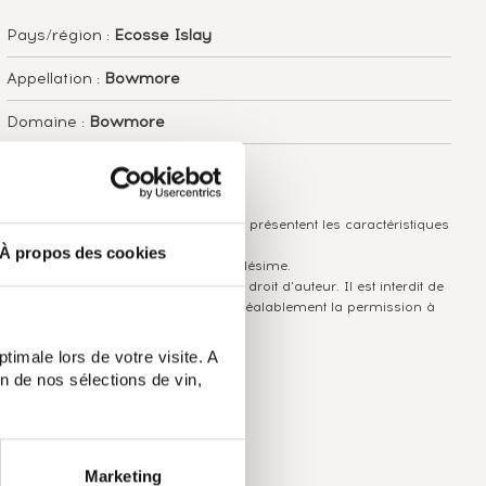
Pays/région :
Ecosse Islay
Appellation :
Bowmore
Domaine :
Bowmore
Couleur :
Ambré
Les informations publiées ci-dessus présentent les caractéristiques
actuelles du spiritueux concerné.
À propos des cookies
Elles ne sont pas spécifiques au millésime.
Attention, ce texte est protégé par un droit d'auteur. Il est interdit de
le copier sans en avoir demandé préalablement la permission à
l'auteur.
timale lors de votre visite. A
n de nos sélections de vin,
Marketing