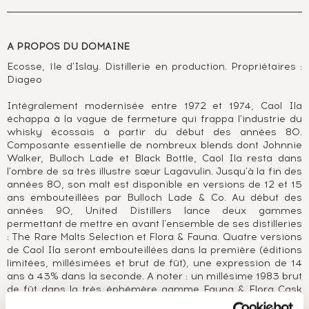
A PROPOS DU DOMAINE
Ecosse, île d'Islay. Distillerie en production. Propriétaires :
Diageo
Intégralement modernisée entre 1972 et 1974, Caol Ila
échappa à la vague de fermeture qui frappa l'industrie du
whisky écossais à partir du début des années 80.
Composante essentielle de nombreux blends dont Johnnie
Walker, Bulloch Lade et Black Bottle, Caol Ila resta dans
l'ombre de sa très illustre sœur Lagavulin. Jusqu'à la fin des
années 80, son malt est disponible en versions de 12 et 15
ans embouteillées par Bulloch Lade & Co. Au début des
années 90, United Distillers lance deux gammes
permettant de mettre en avant l'ensemble de ses distilleries
: The Rare Malts Selection et Flora & Fauna. Quatre versions
de Caol Ila seront embouteillées dans la première (éditions
limitées, millésimées et brut de fût), une expression de 14
ans à 43% dans la seconde. A noter : un millésime 1983 brut
de fût dans la très éphémère gamme Fauna & Flora Cask
Strength et surtout un 15 ans sherry cask The Manager's