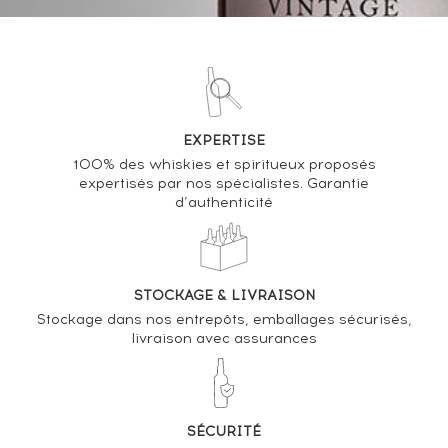
VOUS POSSÉDEZ UN SPIRITUEUX IDENTIQUE ?
VENDEZ-LE !
EXPERTISE
Analyse & Performance du spiritueux
100% des whiskies et spiritueux proposés
Caol Ila 11 years 2007 Signatory Vintage Casks
expertisés par nos spécialistes. Garantie
n°322307-322308 - One of 537 - bottled 2019 Cask
d’authenticité
Strength Collection
VARIATION DE LA COTE
STOCKAGE & LIVRAISON
Stockage dans nos entrepôts, emballages sécurisés,
livraison avec assurances
SÉCURITÉ