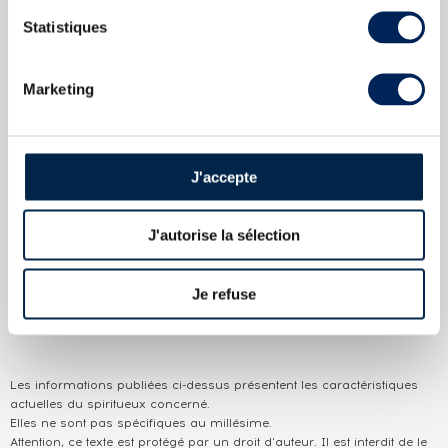
MacPhail Cask n1092 bottled 2000 Reserve
Caol Ila 25 years
Statistiques
1984 Signatory Vintage Cask n 3637 2010 Release Strength
Collection
Marketing
CARACTÉRISTIQUES
DU DOMAINE & DE LA CUVÉE
Pays/région :
Ecosse Islay
J'accepte
Appellation :
Caol Ila
J'autorise la sélection
Domaine :
Caol Ila
Couleur :
Ambré
Je refuse
Production :
537
Les informations publiées ci-dessus présentent les caractéristiques
actuelles du spiritueux concerné.
Elles ne sont pas spécifiques au millésime.
Attention, ce texte est protégé par un droit d'auteur. Il est interdit de le