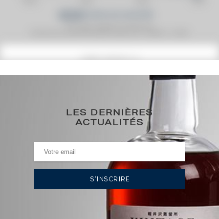
Prix moyen proposé aux particuliers.
Evolution de la cote © Fine Spirits Auction S.A.S - (cotation / année)
COTE ACTUELLE
95
€
LES DERNIÈRES
0€
(plus haut annuel)
ACTUALITÉS
0€
(plus bas annuel)
HISTORIQUE DES ADJUDICATIONS
17/03/2023
112
€