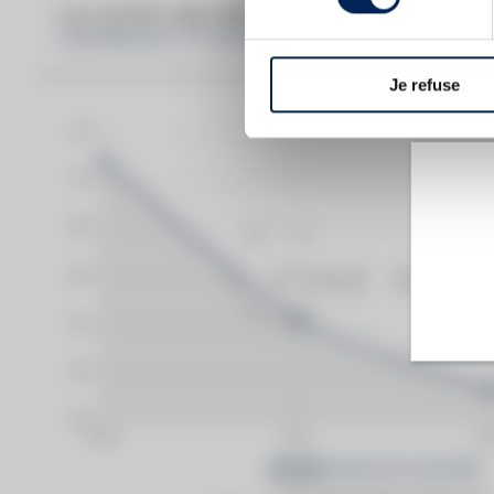
LA COTE EN DÉTAIL DU SPIRITUEU
LAPHROAIG 10 YEARS OF. STRAIGHT FROM
Je refuse