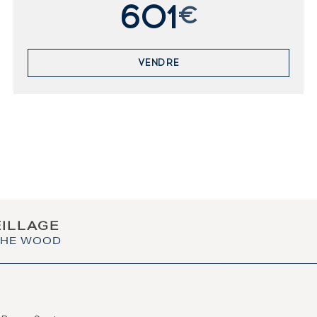
601
€
VENDRE
EILLAGE
 THE WOOD