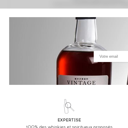
Prix moyen proposé aux particuliers.
Evolution de la cote © Fine Spirits Auction S.A.S - (cot
Analyse & Performance du spiritueux
Laphroaig 10 years Of. Straight From the Wood
VARIATION DE LA COTE
EXPERTISE
100% des whiskies et spiritueux proposés