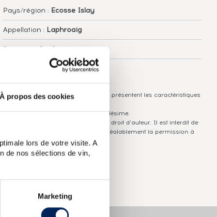
Pays/région :
Ecosse Islay
Appellation :
Laphroaig
Domaine :
Laphroaig
Couleur :
Ambré
Les informations publiées ci-dessus présentent les caractéristiques
À propos des cookies
actuelles du spiritueux concerné.
Elles ne sont pas spécifiques au millésime.
Attention, ce texte est protégé par un droit d'auteur. Il est interdit de
le copier sans en avoir demandé préalablement la permission à
l'auteur.
timale lors de votre visite. A
n de nos sélections de vin,
Marketing