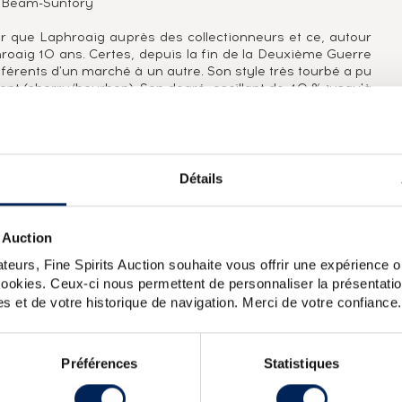
s : Beam-Suntory
eur que Laphroaig auprès des collectionneurs et ce, autour
roaig 10 ans. Certes, depuis la fin de la Deuxième Guerre
férents d'un marché à un autre. Son style très tourbé a pu
ment (sherry/bourbon). Son degré, oscillant de 40 % jusqu'à
e caractéristique de son profil au détriment d'une autre.
cela depuis soixante-dix ans. A elle seule, cette expression
urs et les différentes étiquettes furent nombreux : Filippi
t, etc. Mais Laphroaig, c'est aussi de superbe millésimes,
 15 à 40 ans, bref, un univers à part entière.
Détails
 Auction
ersions des 10 ans brut de fût de Laphroaig apparaissent
u vert mentionnant « Straight from the wood » puis celle
teurs, Fine Spirits Auction souhaite vous offrir une expérience op
h » et enfin, à partir de 2009, les batch numérotés.
 cookies. Ceux-ci nous permettent de personnaliser la présentatio
s et de votre historique de navigation. Merci de votre confiance.
 Of.
Laphroaig 30 years Of. (75cl.)
Laphroaig 10 years 1999
5 years 1988 Signatory Vintage Single Sherry Butt n3599
Préférences
Statistiques