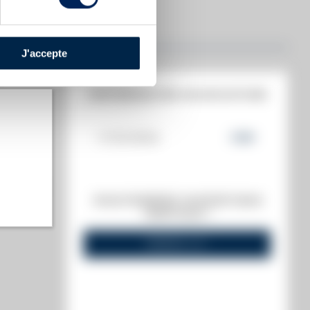
J'accepte
HISTORIQUE DES ADJUDICATIONS
17/03/2023
708
€
t annuel)
VOUS POSSÉDEZ UN SPIRITUEUX
s annuel)
IDENTIQUE ?
VENDEZ-LE !