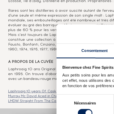
Ecosse, île d'Islay. Distillerie en production. Propriétaire
Rares sont les distilleries à avoir suscité autant de ferv
d'une seule et même expression de son single malt : Laph
mondiale, ses embouteillages ont été nombreux et très dif
évoluer au gré des barriques utilisées pour son vieillisse
plus de 60 % pour les versions cask strength, favorise un
Mais c'est toujours de Laphroaig 10 ans dont il s'agit, et 
constitue une collection à part entière, tant les importate
Fausto, Bonfanti, Cinzano, R.H.Elsbach & Co, Carlton Impor
1960, 1974, 1976, 1977, 1980, 1981 et des versions âgées de
Consentement
A PROPOS DE LA CUVÉE
Bienvenue chez Fine Spirits
Laphroaig 10 ans Original Cask Strength. Les premières v
en 1995. On trouve d'abord les bouteille avec un bandea
Aux petits soins pour les ama
avec un bandeau rouge mentionnant « Original cask strengt
cet effet, nous utilisons des
en fonction de vos préférence
Laphroaig 10 years Of. Cask Strength 57.3
Laphroaig 15 years
Murray Mc David Aced in Chateau Margaux Casks
Laphroaig 1
Sélection
LMDW Straight From The Cask
Nécessaires
du
consentement