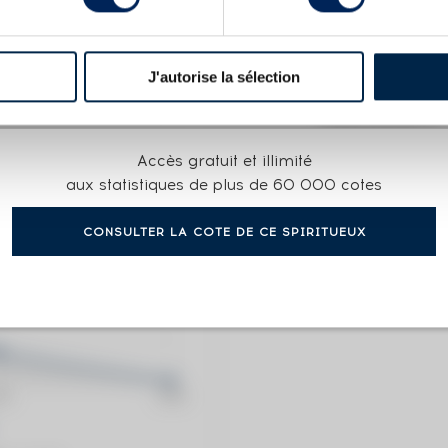
X
 THE WOOD
J'autorise la sélection
COTE ACTUELLE
Accès gratuit et illimité
601
€
aux statistiques de plus de 60 000 cotes
CONSULTER LA COTE DE CE SPIRITUEUX
0€
(plus hau
0€
(plus ba