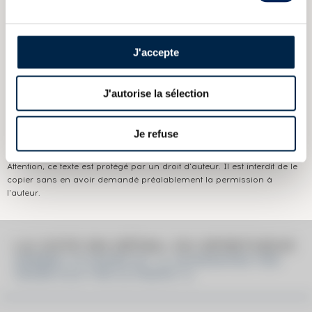
Pays/région :
Ecosse Islay
Appellation :
Ardbeg
J'accepte
Domaine :
Ardbeg
Couleur :
Ambré
J'autorise la sélection
Les informations publiées ci-dessus présentent les caractéristiques
Je refuse
actuelles du spiritueux concerné.
Elles ne sont pas spécifiques au millésime.
Attention, ce texte est protégé par un droit d'auteur. Il est interdit de le
copier sans en avoir demandé préalablement la permission à
l'auteur.
LA COTE EN DÉTAIL DU SPIRITUEUX
ARDBEG 10 YEARS OF. 1L GUARANTED TEN
YEARS OLD THE ULTIMATE 1L