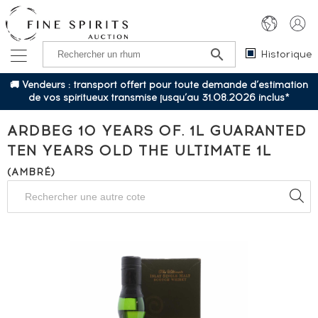
Historique
🚚 Vendeurs : transport offert pour toute demande d’estimation
de vos spiritueux transmise jusqu’au 31.08.2026 inclus*
ARDBEG 10 YEARS OF. 1L GUARANTED
TEN YEARS OLD THE ULTIMATE 1L
(AMBRÉ)