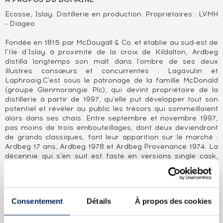
Ecosse, Islay. Distillerie en production. Propriétaires : LVMH
- Diageo
Fondée en 1815 par McDougall & Co. et établie au sud-est de
l'île d'Islay à proximité de la croix de Kildalton, Ardbeg
distilla longtemps son malt dans l'ombre de ses deux
illustres consœurs et concurrentes : Lagavulin et
Laphroaig.C'est sous le patronage de la famille McDonald
(groupe Glenmorangie Plc), qui devint propriétaire de la
distillerie à partir de 1997, qu'elle put développer tout son
potentiel et révéler au public les trésors qui sommeillaient
alors dans ses chais. Entre septembre et novembre 1997,
pas moins de trois embouteillages, dont deux deviendront
de grands classiques, font leur apparition sur le marché :
Ardbeg 17 ans, Ardbeg 1978 et Ardbeg Provenance 1974. La
décennie qui s'en suit est faste en versions single cask,
cask strength, élevées en fûts de sherry et de bourbon,
toutes plus belles les unes que les autres. Et c'est paré d'un
nouveau flacon au verre teinté et à l'esthétisme celte-
gothique assumé qu'Ardbeg investit le marché des
Consentement
Détails
À propos des cookies
amateurs de malts aux senteurs de feu, de tourbe et de
baume du tigre.