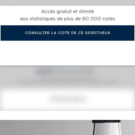
Accès gratuit et illimité
aux statistiques de plus de 60 000 cotes
CONSULTER LA COTE DE CE SPIRITUEUX
Prix moyen proposé aux particuliers.
Evolution de la cote © Fine Spirits Auction S.A.S - (cotation / année)
COTE ACTUELLE
46
€
0€
(plus haut annuel)