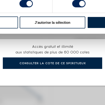
X
NÉRALE D'IMPORTATION
J'autorise la sélection
COTE ACTUELLE
Accès gratuit et illimité
881
€
aux statistiques de plus de 60 000 cotes
CONSULTER LA COTE DE CE SPIRITUEUX
0€
(plus hau
0€
(plus ba