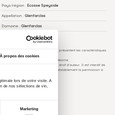
Pays/région :
Ecosse Speyside
Appellation :
Glenfarclas
Domaine :
Glenfarclas
Couleur :
Ambré
Les informations publiées ci-dessus présentent les caractéristiques
actuelles du spiritueux concerné.
À propos des cookies
Elles ne sont pas spécifiques au millésime.
Attention, ce texte est protégé par un droit d'auteur. Il est interdit de
le copier sans en avoir demandé préalablement la permission à
l'auteur.
timale lors de votre visite. A
n de nos sélections de vin,
Marketing