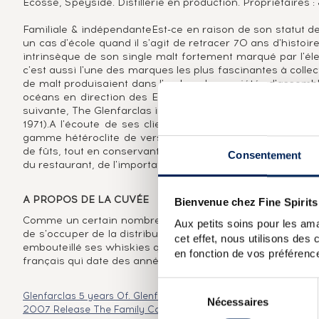
Ecosse, Speyside. Distillerie en production. Propriétaires :
Familiale & indépendanteEst-ce en raison de son statut de 
un cas d'école quand il s'agit de retracer 70 ans d'histoire
intrinsèque de son single malt fortement marqué par l'éle
c'est aussi l'une des marques les plus fascinantes à collec
de malt produisaient dans l'ombre des sociétés d'assembla
océans en direction des Etats Unis, de l'Afrique du Sud et
suivante, The Glenfarclas inondait littéralement le marché 
1971).A l'écoute de ses clients, la distillerie décline ses
gamme hétéroclite de versions jeunes ou âgées, parfois m
de fûts, tout en conservant son caractère authentique. Ain
Consentement
du restaurant, de l'importateur et parfois même du client pa
A PROPOS DE LA CUVÉE
Bienvenue chez Fine Spirits
Comme un certain nombre de distilleries dans les année
Aux petits soins pour les ama
de s'occuper de la distribution de leur single malt via la f
cet effet, nous utilisons des
embouteillé ses whiskies qu'à partir de 1979, ce Glenfarcl
en fonction de vos préférence
français qui date des années 1970.
Sélection
Glenfarclas 5 years Of.
Glenfarclas 8 years Of.
Glenfarclas 12 y
Nécessaires
du
2007 Release The Family Casks
Glenfarclas 2002 Of. bottled 