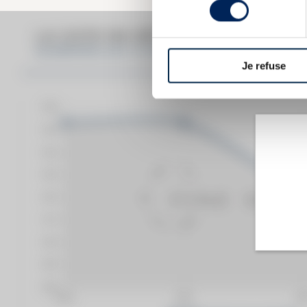
consentement
LA COTE EN DÉTAIL DU SPIRITUEU
GLENFARCLAS 12 YEARS OF. COMPAGNIE GÉ
Je refuse