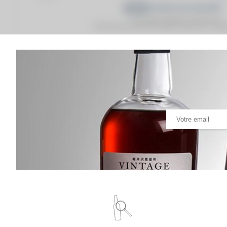
Prix moyen proposé aux particuliers.
Evolution de la cote © Fine Spirits Auction S.A.S - (cot
Analyse & Performance du spiritueux
Glenfarclas 12 years Of. Compagnie Générale d'Impo
VARIATION DE LA COTE