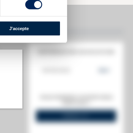
J'accepte
HISTORIQUE DES ADJUDICATIONS
09/06/2023
954
€
t annuel)
VOUS POSSÉDEZ UN SPIRITUEUX
s annuel)
IDENTIQUE ?
VENDEZ-LE !