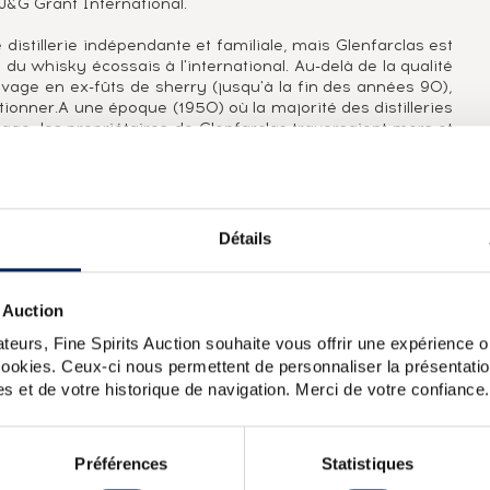
 J&G Grant International.
distillerie indépendante et familiale, mais Glenfarclas est
 du whisky écossais à l'international. Au-delà de la qualité
vage en ex-fûts de sherry (jusqu'à la fin des années 90),
tionner.A une époque (1950) où la majorité des distilleries
ge, les propriétaires de Glenfarclas traversaient mers et
 de l'Australie, pour vendre leur single malt. La décennie
italien, friand de malts très jeunes (The Glenfarclas 5 ans,
 étiquettes et ses flacons à l'infini et composent ainsi une
illésimées, de single casks et de small batchs, de bruts
si, de nombreuses éditions limitées portent le nom du bar,
Détails
rticulier pour lequel l'embouteillage a été produit.
 Auction
s 1960 et 1970, Glenfarclas demanda à Gordon & MacPhail
teurs, Fine Spirits Auction souhaite vous offrir une expérience op
iliale Grant Bonding Co. Comme la distillerie Glenfarclas n'a
 cookies. Ceux-ci nous permettent de personnaliser la présentatio
as 12 ans est donc un embouteillage officiel pour la marché
s et de votre historique de navigation. Merci de votre confiance.
ears Of. Single Highland Malt
Glenfarclas 1980 Of. Cask n1942
Préférences
Statistiques
in 2012 The Family Malt Collection