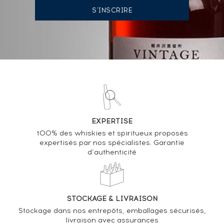
14/03/2025
358
€
14/03/2025
262
€
19/01/2024
381
€
21/07/2023
715
€
VOUS POSSÉDEZ UN SPIRITUEUX IDENTIQUE ?
EXPERTISE
VENDEZ-LE !
100% des whiskies et spiritueux proposés
expertisés par nos spécialistes. Garantie
Analyse & Performance du spiritueux
d’authenticité
Bowmore 25 years Of. 2000's
VARIATION DE LA COTE
STOCKAGE & LIVRAISON
Stockage dans nos entrepôts, emballages sécurisés,
livraison avec assurances