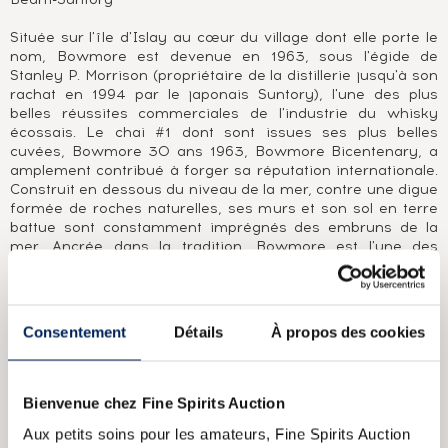
Située sur l'île d'Islay au cœur du village dont elle porte le
nom, Bowmore est devenue en 1963, sous l'égide de
Stanley P. Morrison (propriétaire de la distillerie jusqu'à son
rachat en 1994 par le japonais Suntory), l'une des plus
belles réussites commerciales de l'industrie du whisky
écossais. Le chai #1 dont sont issues ses plus belles
cuvées, Bowmore 30 ans 1963, Bowmore Bicentenary, a
amplement contribué à forger sa réputation internationale.
Construit en dessous du niveau de la mer, contre une digue
formée de roches naturelles, ses murs et son sol en terre
battue sont constamment imprégnés des embruns de la
mer. Ancrée dans la tradition, Bowmore est l'une des
dernières distilleries à effectuer en son sein une part du
maltage de l'orge nécessaire à la production de son whisky.
Qu'il soit élevé en ex-fûts de bourbon (Bowmore White
1964) ou en ex-fûts de sherry (Black Bowmore 1964), son
Consentement
Détails
À propos des cookies
distillat aux notes de réglisse, de tourbe et d'eucalyptus
parvient toujours à faire ressurgir cette pointe de fruits
exotiques qui est sa marque de fabrique, sa signature.
Bienvenue chez Fine Spirits Auction
A PROPOS DE LA CUVÉE
Aux petits soins pour les amateurs, Fine Spirits Auction