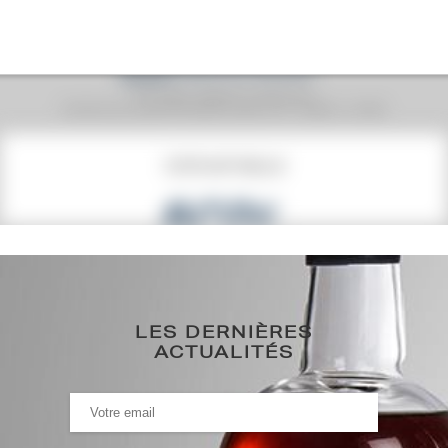
Prix moyen proposé aux particuliers.
Evolution de la cote © Fine Spirits Auction S.A.S - (cotation / année)
COTE ACTUELLE
607
€
0€
(plus haut annuel)
0€
(plus bas annuel)
LES DERNIÈRES
ACTUALITÉS
HISTORIQUE DES ADJUDICATIONS