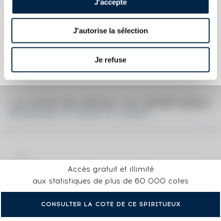
J'accepte
Les informations publiées ci-dessus présentent les caractéristiques
actuelles du spiritueux concerné.
J'autorise la sélection
Elles ne sont pas spécifiques au millésime.
Attention, ce texte est protégé par un droit d'auteur. Il est interdit de le
copier sans en avoir demandé préalablement la permission à
Je refuse
l'auteur.
LA COTE EN DÉTAIL DU SPIRITUEUX
BOWMORE 25 YEARS OF. 2000'S
Accès gratuit et illimité
aux statistiques de plus de 60 000 cotes
CONSULTER LA COTE DE CE SPIRITUEUX