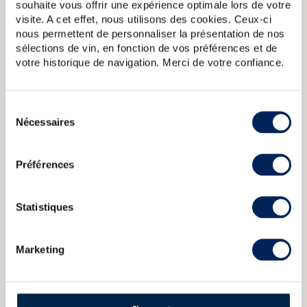
souhaite vous offrir une expérience optimale lors de votre
Embouteillage officiel de la distillerie Bowmore de 25 ans
visite. A cet effet, nous utilisons des cookies. Ceux-ci
d'âge. Le bowmore 25 ans officiel fait partie de la gamme
permanente depuis les années 1990. Cette version a été
nous permettent de personnaliser la présentation de nos
embouteillée avant 2007, date à laquelle la distillerie a
sélections de vin, en fonction de vos préférences et de
changé son packaging.
votre historique de navigation. Merci de votre confiance.
Bowmore Of. Dawn Release
Bowmore 12 years Of. Gold Label
Sélection
43
Bowmore 12 years Of. Enigma Litre
Bowmore 17 years 1996
Nécessaires
T.W.A. Joint Bottling LMDW
Bowmore Of. Claret Bordeaux Wine
du
Casked Limited Edition
consentement
Préférences
CARACTÉRISTIQUES
DU DOMAINE & DE LA CUVÉE
Statistiques
Pays/région :
Ecosse Islay
Appellation :
Bowmore
Marketing
Domaine :
Bowmore
Couleur :
Ambré