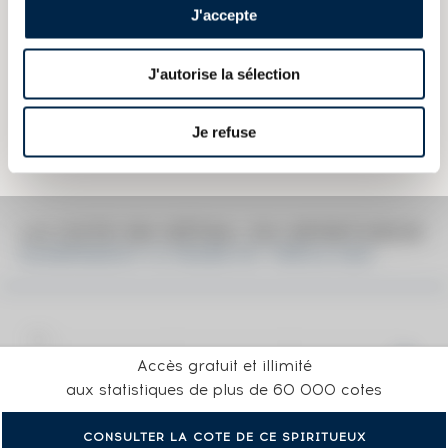
Couleur :
Ambré
J'accepte
Les informations publiées ci-dessus présentent les caractéristiques
J'autorise la sélection
actuelles du spiritueux concerné.
Elles ne sont pas spécifiques au millésime.
Attention, ce texte est protégé par un droit d'auteur. Il est interdit de le
Je refuse
copier sans en avoir demandé préalablement la permission à
l'auteur.
LA COTE EN DÉTAIL DU SPIRITUEUX
GLENFIDDICH 12 YEARS OF. TRIPLE OAK
Accès gratuit et illimité
aux statistiques de plus de 60 000 cotes
CONSULTER LA COTE DE CE SPIRITUEUX