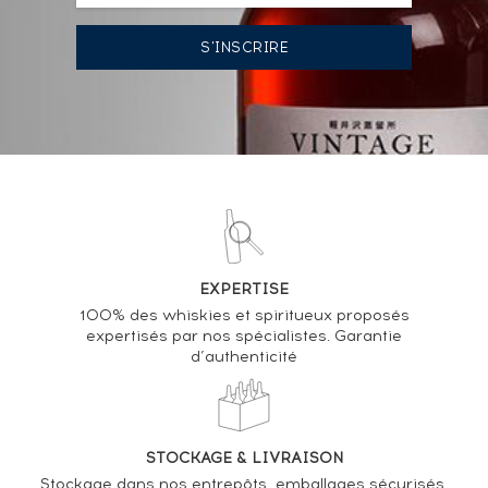
13/03/2026
43
€
12/12/2025
43
€
14/11/2025
48
€
06/06/2025
48
€
08/03/2024
36
€
EXPERTISE
VOUS POSSÉDEZ UN SPIRITUEUX IDENTIQUE ?
100% des whiskies et spiritueux proposés
expertisés par nos spécialistes. Garantie
VENDEZ-LE !
d’authenticité
Analyse & Performance du spiritueux
Glenfiddich 12 years Of. Triple Oak
STOCKAGE & LIVRAISON
VARIATION DE LA COTE
Stockage dans nos entrepôts, emballages sécurisés,