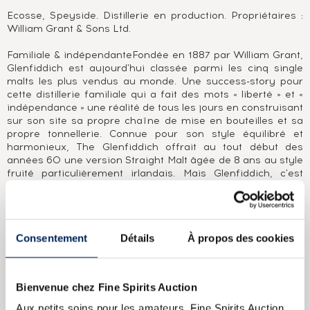
Ecosse, Speyside. Distillerie en production. Propriétaires :
William Grant & Sons Ltd.
Familiale & indépendanteFondée en 1887 par William Grant,
Glenfiddich est aujourd'hui classée parmi les cinq single
malts les plus vendus au monde. Une success-story pour
cette distillerie familiale qui a fait des mots « liberté » et «
indépendance » une réalité de tous les jours en construisant
sur son site sa propre chaîne de mise en bouteilles et sa
propre tonnellerie. Connue pour son style équilibré et
harmonieux, The Glenfiddich offrait au tout début des
années 60 une version Straight Malt âgée de 8 ans au style
fruité particulièrement irlandais. Mais Glenfiddich, c'est
aussi et surtout une gamme de single casks millésimés «
Vintage Reserve » dont The Glenfiddich 1963, ou encore «
Private Vintage » avec The Glenfiddich 1955. Plus
récemment, la série Rare Collection a fait des émules à
Consentement
Détails
À propos des cookies
travers le monde et offre de magnifiques versions d'âges
vénérables oscillant entre 40 et 50 ans. Deux flacons se
distinguent plus particulièrement, The Glenfiddich 64 ans
1937 lancé en 2001 et Glenfiddich 50 ans 1939 lancé au
Bienvenue chez Fine Spirits Auction
tout début des années 90.
Aux petits soins pour les amateurs, Fine Spirits Auction