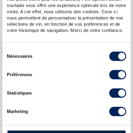
souhaite vous offrir une expérience optimale lors de votre
A PROPOS DE LA CUVÉE
visite. A cet effet, nous utilisons des cookies. Ceux-ci
Embouteillage officiel de la distillerie Glenfiddich dont le
nous permettent de personnaliser la présentation de nos
whisky a vieilli pendant 12 ans dans trois types de fûts:
sélections de vin, en fonction de vos préférences et de
chêne américain, sherry et chêne neuf français.
votre historique de navigation. Merci de votre confiance.
Glenfiddich 12 years Of. Special Reserve
Glenfiddich 30 years
Of. Cask Selection n00022
Glenfiddich 8 years Of. Hand Beaten
Sélection
Pot Stil Label Pure Malt
Glenfiddich 21 years Of. Millennium
Nécessaires
du
Reserve Limited Edition
Glenfiddich 21 years Of. Wedgwood
consentement
Decanter Limited Edition Pure Malt Scotch Whisky
Préférences
CARACTÉRISTIQUES
DU DOMAINE & DE LA CUVÉE
Statistiques
Pays/région :
Ecosse Speyside
Marketing
Appellation :
Glenfiddich
Domaine :
Glenfiddich