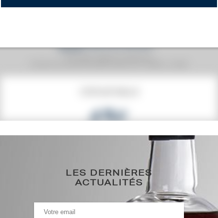
Prix moyen proposé aux particuliers.
Evolution de la cote © Fine Spirits Auction S.A.S - (cotation / année)
COTE ACTUELLE
43
€
48€
(plus haut annuel)
43€
(plus bas annuel)
LES DERNIÈRES
ACTUALITÉS
HISTORIQUE DES ADJUDICATIONS