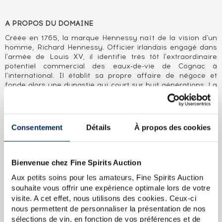
A PROPOS DU DOMAINE
Créée en 1765, la marque Hennessy naît de la vision d'un
homme, Richard Hennessy. Officier irlandais engagé dans
l'armée de Louis XV, il identifie très tôt l'extraordinaire
potentiel commercial des eaux-de-vie de Cognac à
l'international. Il établit sa propre affaire de négoce et
fonde alors une dynastie qui court sur huit générations. La
maison Hennessy acquiert rapidement une réputation de
cognac d'exception et invente des appellations adoptées
par l'ensemble des marques de cognac comme Very
Superior Old pale (VSOP) ou Extra Old (XO). En 250 ans
Consentement
Détails
À propos des cookies
d'existence, la maison Hennessy s'est imposée comme le
leader mondial du cognac.
Bienvenue chez Fine Spirits Auction
A PROPOS DE LA CUVÉE
Aux petits soins pour les amateurs, Fine Spirits Auction
Embouteillage spécial pour célébrer l'élection de Barack
souhaite vous offrir une expérience optimale lors de votre
Obama en 2009.
visite. A cet effet, nous utilisons des cookies. Ceux-ci
nous permettent de personnaliser la présentation de nos
Hennessy Of. Bras Arme (73cl.)
Hennessy Of. Paradis Extra
sélections de vin, en fonction de vos préférences et de