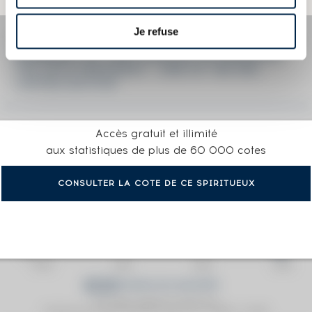
Je refuse
LA COTE EN DÉTAIL DU SPIRITUEUX
HENNESSY OF. VERY SPECIAL IN HONOR OF
THE 44TH PRESIDENT - ONE OF 180 000
LIMITED EDITION
Accès gratuit et illimité
aux statistiques de plus de 60 000 cotes
CONSULTER LA COTE DE CE SPIRITUEUX
Prix moyen proposé aux particuliers.
Evolution de la cote © Fine Spirits Auction S.A.S - (cotation / année)