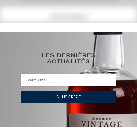
COTE ACTUELLE
342
€
0€
(plus haut annuel)
LES DERNIÈRES
ACTUALITÉS
0€
(plus bas annuel)
HISTORIQUE DES ADJUDICATIONS
02/08/2024
357
€
03/11/2023
420
€