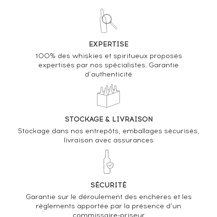
VOUS POSSÉDEZ UN SPIRITUEUX IDENTIQUE ?
VENDEZ-LE !
EXPERTISE
Analyse & Performance du spiritueux
100% des whiskies et spiritueux proposés
expertisés par nos spécialistes. Garantie
Hennessy Of. Very Special In Honor of the 44th
d’authenticité
President - One of 180 000 Limited Edition
VARIATION DE LA COTE
STOCKAGE & LIVRAISON
Stockage dans nos entrepôts, emballages sécurisés,
livraison avec assurances
SÉCURITÉ
Garantie sur le déroulement des enchères et les
règlements apportée par la présence d’un
commissaire-priseur