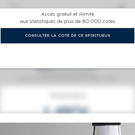
Accès gratuit et illimité
aux statistiques de plus de 60 000 cotes
CONSULTER LA COTE DE CE SPIRITUEUX
Prix moyen proposé aux particuliers.
Evolution de la cote © Fine Spirits Auction S.A.S - (cotation / année)
COTE ACTUELLE
1 490
€
0€
(plus haut annuel)