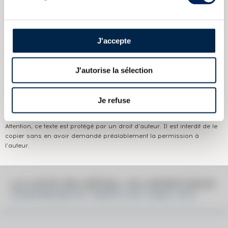
Pays/région :
Savoie
Appellation :
Chartreuse
J'accepte
Domaine :
Chartreuse
Couleur :
Vert
J'autorise la sélection
Les informations publiées ci-dessus présentent les caractéristiques
Je refuse
actuelles du spiritueux concerné.
Elles ne sont pas spécifiques au millésime.
Attention, ce texte est protégé par un droit d'auteur. Il est interdit de le
copier sans en avoir demandé préalablement la permission à
l'auteur.
LA COTE EN DÉTAIL DU SPIRITUEUX
CHARTREUSE OF. VERTE V.E.P. MISE 1972