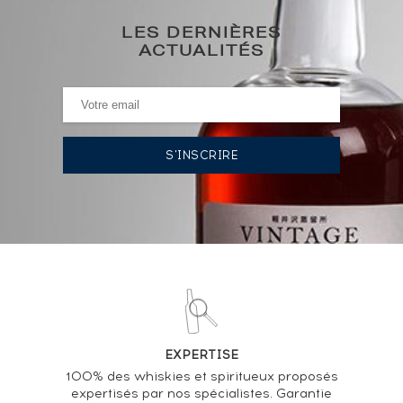
0€
(plus bas annuel)
LES DERNIÈRES
ACTUALITÉS
HISTORIQUE DES ADJUDICATIONS
19/04/2024
1 132
€
19/01/2024
1 252
€
VOUS POSSÉDEZ UN SPIRITUEUX IDENTIQUE ?
VENDEZ-LE !
Analyse & Performance du spiritueux
EXPERTISE
Chartreuse Of. Verte V.E.P. Mise 1972
100% des whiskies et spiritueux proposés
expertisés par nos spécialistes. Garantie