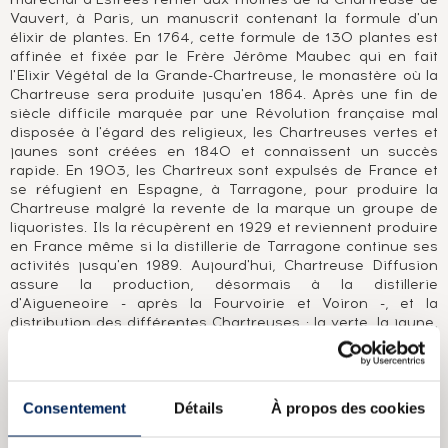
Vauvert, à Paris, un manuscrit contenant la formule d'un
élixir de plantes. En 1764, cette formule de 130 plantes est
affinée et fixée par le Frère Jérôme Maubec qui en fait
l'Elixir Végétal de la Grande-Chartreuse, le monastère où la
Chartreuse sera produite jusqu'en 1864. Après une fin de
siècle difficile marquée par une Révolution française mal
disposée à l'égard des religieux, les Chartreuses vertes et
jaunes sont créées en 1840 et connaissent un succès
rapide. En 1903, les Chartreux sont expulsés de France et
se réfugient en Espagne, à Tarragone, pour produire la
Chartreuse malgré la revente de la marque un groupe de
liquoristes. Ils la récupèrent en 1929 et reviennent produire
en France même si la distillerie de Tarragone continue ses
activités jusqu'en 1989. Aujourd'hui, Chartreuse Diffusion
assure la production, désormais à la distillerie
d'Aigueneoire - après la Fourvoirie et Voiron -, et la
distribution des différentes Chartreuses : la verte, la jaune,
l'élixir végétal et les VEP, pour ne citer que les plus connues.
Les anciennes versions et les éditions limitées font les
délices des amateurs et des collectionneurs de celle qu'on
surnomme « la Reine des liqueurs ».
Consentement
Détails
À propos des cookies
A PROPOS DE LA CUVÉE