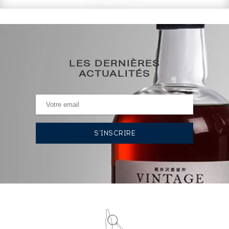
114
€
0€
(plus haut annuel)
LES DERNIÈRES
0€
(plus bas annuel)
ACTUALITÉS
HISTORIQUE DES ADJUDICATIONS
19/01/2024
119
€
VOUS POSSÉDEZ UN SPIRITUEUX IDENTIQUE ?
VENDEZ-LE !