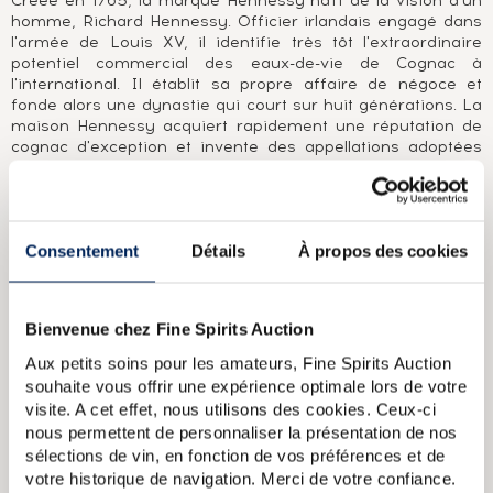
Créée en 1765, la marque Hennessy naît de la vision d'un
homme, Richard Hennessy. Officier irlandais engagé dans
l'armée de Louis XV, il identifie très tôt l'extraordinaire
potentiel commercial des eaux-de-vie de Cognac à
l'international. Il établit sa propre affaire de négoce et
fonde alors une dynastie qui court sur huit générations. La
maison Hennessy acquiert rapidement une réputation de
cognac d'exception et invente des appellations adoptées
par l'ensemble des marques de cognac comme Very
Superior Old pale (VSOP) ou Extra Old (XO). En 250 ans
d'existence, la maison Hennessy s'est imposée comme le
leader mondial du cognac.
Consentement
Détails
À propos des cookies
A PROPOS DE LA CUVÉE
Cognac Hennessy V.S.O.P. vieilli en fût de chêne pour un
Bienvenue chez Fine Spirits Auction
minimum de 4 ans et dont le label est realisé par United
Visual Artists.
Aux petits soins pour les amateurs, Fine Spirits Auction
souhaite vous offrir une expérience optimale lors de votre
visite. A cet effet, nous utilisons des cookies. Ceux-ci
Hennessy Of. Bras Arme (73cl.)
Hennessy Of. Paradis Extra
nous permettent de personnaliser la présentation de nos
Hennessy Of. Private Reserve 1873 Lot n 1 Premier Grand Cru
sélections de vin, en fonction de vos préférences et de
Hennessy Of. X.O Exclusive Collection Arik Levy
Hennessy Of. X.O
votre historique de navigation. Merci de votre confiance.
The Original (70cl)