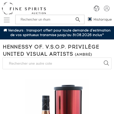
Historique
🚚 Vendeurs : transport offert pour toute demande d’estimation
de vos spiritueux transmise jusqu’au 31.08.2026 inclus*
HENNESSY OF. V.S.O.P. PRIVILÈGE
UNITED VISUAL ARTISTS
(AMBRÉ)