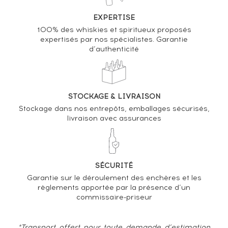
Analyse & Performance du spiritueux
Hennessy Of. V.S.O.P. Privilège United Visual Artists
EXPERTISE
100% des whiskies et spiritueux proposés
VARIATION DE LA COTE
expertisés par nos spécialistes. Garantie
d’authenticité
STOCKAGE & LIVRAISON
Stockage dans nos entrepôts, emballages sécurisés,
livraison avec assurances
SÉCURITÉ
Garantie sur le déroulement des enchères et les
règlements apportée par la présence d’un
commissaire-priseur
*Transport offert pour toute demande d’estimation