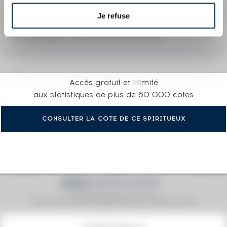
Je refuse
LA COTE EN DÉTAIL DU SPIRITUEUX
HENNESSY OF. V.S.O.P. PRIVILÈGE THE SPIRIT
OF THE NBA COLLECTOR EDITION
Accès gratuit et illimité
aux statistiques de plus de 60 000 cotes
CONSULTER LA COTE DE CE SPIRITUEUX
Prix moyen proposé aux particuliers.
Evolution de la cote © Fine Spirits Auction S.A.S - (cotation / année)