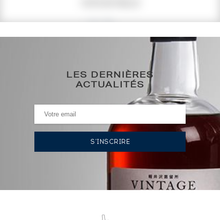
COTE ACTUELLE
70
€
0€
(plus haut annuel)
LES DERNIÈRES
0€
(plus bas annuel)
ACTUALITÉS
HISTORIQUE DES ADJUDICATIONS
19/01/2024
73
€
VOUS POSSÉDEZ UN SPIRITUEUX IDENTIQUE ?
VENDEZ-LE !