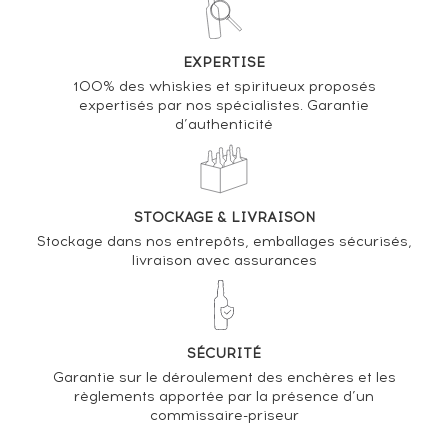
Analyse & Performance du spiritueux
Hennessy Of. V.S.O.P. Privilège The Spirit of the NBA
EXPERTISE
Collector Edition
100% des whiskies et spiritueux proposés
expertisés par nos spécialistes. Garantie
d’authenticité
VARIATION DE LA COTE
STOCKAGE & LIVRAISON
Stockage dans nos entrepôts, emballages sécurisés,
livraison avec assurances
SÉCURITÉ
Garantie sur le déroulement des enchères et les
règlements apportée par la présence d’un
commissaire-priseur