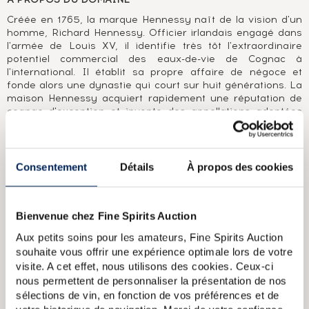
Créée en 1765, la marque Hennessy naît de la vision d'un
homme, Richard Hennessy. Officier irlandais engagé dans
l'armée de Louis XV, il identifie très tôt l'extraordinaire
potentiel commercial des eaux-de-vie de Cognac à
l'international. Il établit sa propre affaire de négoce et
fonde alors une dynastie qui court sur huit générations. La
maison Hennessy acquiert rapidement une réputation de
cognac d'exception et invente des appellations adoptées
par l'ensemble des marques de cognac comme Very
Superior Old pale (VSOP) ou Extra Old (XO). En 250 ans
d'existence, la maison Hennessy s'est imposée comme le
leader mondial du cognac.
Consentement
Détails
À propos des cookies
A PROPOS DE LA CUVÉE
Bienvenue chez Fine Spirits Auction
Cognac Hennessy V.S.O.P. vieilli en fût de chêne pour un
minimum de 4 ans et embouteillé en collaboration avec la
Aux petits soins pour les amateurs, Fine Spirits Auction
NBA.
souhaite vous offrir une expérience optimale lors de votre
visite. A cet effet, nous utilisons des cookies. Ceux-ci
nous permettent de personnaliser la présentation de nos
Hennessy Of. Bras Arme (73cl.)
Hennessy Of. Paradis Extra
sélections de vin, en fonction de vos préférences et de
Hennessy Of. Private Reserve 1873 Lot n 1 Premier Grand Cru
Hennessy Of. X.O Exclusive Collection Arik Levy
Hennessy Of. X.O