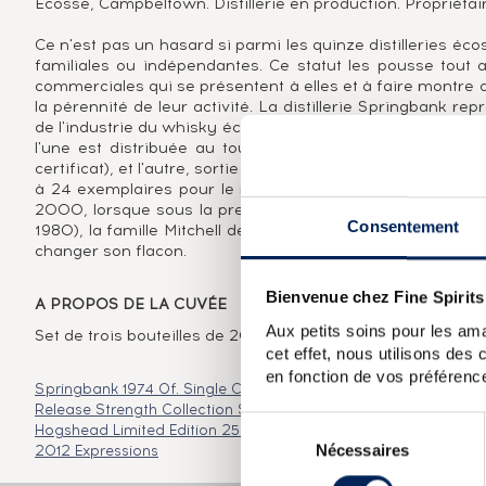
Ecosse, Campbeltown. Distillerie en production. Propriétair
Ce n'est pas un hasard si parmi les quinze distilleries éco
familiales ou indépendantes. Ce statut les pousse tout 
commerciales qui se présentent à elles et à faire montre 
la pérennité de leur activité. La distillerie Springbank r
de l'industrie du whisky écossais au 20ème siècle.Cela se 
l'une est distribuée au tout début des années 70, un 5
certificat), et l'autre, sortie au début des années 90, résult
à 24 exemplaires pour le monde, affichant le millésime 1
2000, lorsque sous la pression d'un stock marqué au fe
Consentement
1980), la famille Mitchell décide d'effectuer un changemen
changer son flacon.
Bienvenue chez Fine Spirits
A PROPOS DE LA CUVÉE
Aux petits soins pour les ama
Set de trois bouteilles de 20cl comprenant un Springbank
cet effet, nous utilisons des
en fonction de vos préférence
Springbank 1974 Of. Single Cask 153 2000 Release
Springban
Release Strength Collection
Springbank 16 years 1992 Berry 
Sélection
Hogshead Limited Edition 250 Bottles Cask Selection
Springba
Nécessaires
du
2012 Expressions
consentement