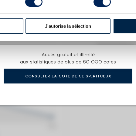
X
 3X20CL
J'autorise la sélection
COTE ACTUELLE
Accès gratuit et illimité
255
€
aux statistiques de plus de 60 000 cotes
CONSULTER LA COTE DE CE SPIRITUEUX
0€
(plus hau
0€
(plus ba