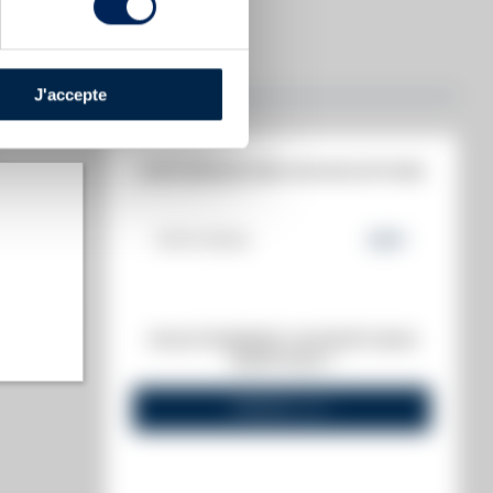
J'accepte
HISTORIQUE DES ADJUDICATIONS
19/01/2024
322
€
t annuel)
VOUS POSSÉDEZ UN SPIRITUEUX
s annuel)
IDENTIQUE ?
VENDEZ-LE !