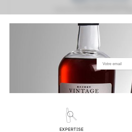
Prix moyen proposé aux particuliers.
Evolution de la cote © Fine Spirits Auction S.A.S - (cot
Analyse & Performance du spiritueux
Springbank Set Of. Open Day - May 2022 3x20cl
VARIATION DE LA COTE
EXPERTISE