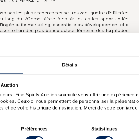
es : J&A Mitchell & Co Ltd
ssaises les plus recherchées se trouvent quatre distilleries
au long du 20ème siècle à saisir toutes les opportunités
d'ingéniosité marketing, essentielle au développement et à
eprésente l'un des plus beaux acteur-témoins des turpitudes
traduit par deux mises en bouteilles exceptionnelles, dont
0 ans, distillé le 29 décembre 1919 (mentionné sur son
ant d'un ré-embouteillage effectué par la distillerie, limitée
919. Mais cela se traduit aussi au tout début des années
r rouge par des années de crise de production (décennie
Détails
t drastique du profil de son single malt et en profite pour
 Auction
teurs, Fine Spirits Auction souhaite vous offrir une expérience op
 22 ans, un Longrow 15 ans et un Hazelburn 15 ans.
 cookies. Ceux-ci nous permettent de personnaliser la présentatio
s et de votre historique de navigation. Merci de votre confiance.
k 36 years 1970 Signatory Vintage Single Cask 1629 2006
Bros Rudd Peated
Springbank 16 years 1996 The Stillman Sherry
nk 12 years 2000 Of. Calvados Wood One of 9420 bottled
Préférences
Statistiques