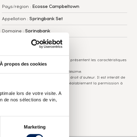
Pays/région :
Ecosse Campbeltown
Appellation :
Springbank Set
Domaine :
Springbank
Couleur :
Ambré
Les informations publiées ci-dessus présentent les caractéristiques
À propos des cookies
actuelles du spiritueux concerné.
Elles ne sont pas spécifiques au millésime.
Attention, ce texte est protégé par un droit d'auteur. Il est interdit de
le copier sans en avoir demandé préalablement la permission à
l'auteur.
timale lors de votre visite. A
n de nos sélections de vin,
Marketing