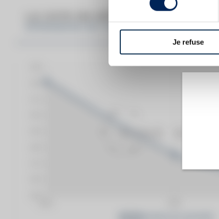
LA COTE EN DÉTAIL DU SPIRITUEU
SPRINGBANK SET OF. OPEN DAY - MAY 2022
Je refuse