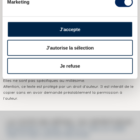
CARACTÉRISTIQUES
DU DOMAINE & DE LA CUVÉE
Marketing
Pays/région :
Ecosse Islay
Appellation :
Bowmore
J'accepte
Domaine :
Bowmore
J'autorise la sélection
Couleur :
Ambré
Je refuse
Les informations publiées ci-dessus présentent les caractéristiques
actuelles du spiritueux concerné.
Elles ne sont pas spécifiques au millésime.
Attention, ce texte est protégé par un droit d'auteur. Il est interdit de le
copier sans en avoir demandé préalablement la permission à
l'auteur.
LA COTE EN DÉTAIL DU SPIRITUEUX
BOWMORE 8 YEARS 1999 OF. FEIS ILE 2008
ONE OF 800 LIMITED RELEASE