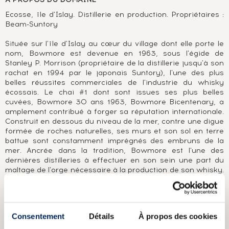
Ecosse, île d'Islay. Distillerie en production. Propriétaires :
Beam-Suntory
Située sur l'île d'Islay au cœur du village dont elle porte le
nom, Bowmore est devenue en 1963, sous l'égide de
Stanley P. Morrison (propriétaire de la distillerie jusqu'à son
rachat en 1994 par le japonais Suntory), l'une des plus
belles réussites commerciales de l'industrie du whisky
écossais. Le chai #1 dont sont issues ses plus belles
cuvées, Bowmore 30 ans 1963, Bowmore Bicentenary, a
amplement contribué à forger sa réputation internationale.
Construit en dessous du niveau de la mer, contre une digue
formée de roches naturelles, ses murs et son sol en terre
battue sont constamment imprégnés des embruns de la
mer. Ancrée dans la tradition, Bowmore est l'une des
dernières distilleries à effectuer en son sein une part du
maltage de l'orge nécessaire à la production de son whisky.
Qu'il soit élevé en ex-fûts de bourbon (Bowmore White
1964) ou en ex-fûts de sherry (Black Bowmore 1964), son
distillat aux notes de réglisse, de tourbe et d'eucalyptus
parvient toujours à faire ressurgir cette pointe de fruits
Consentement
Détails
À propos des cookies
exotiques qui est sa marque de fabrique, sa signature.