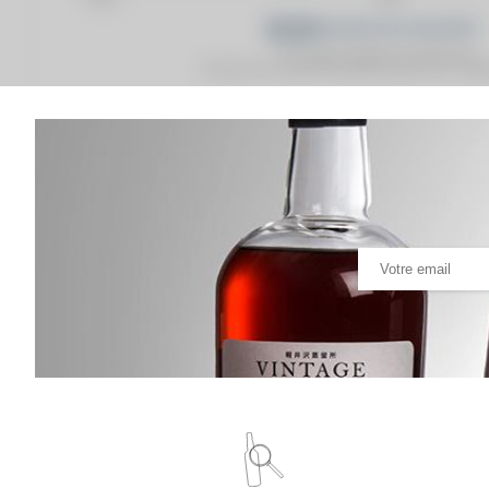
Prix moyen proposé aux particuliers.
Evolution de la cote © Fine Spirits Auction S.A.S - (cot
Analyse & Performance du spiritueux
Chartreuse Of. Jaune - Reine des Liqueurs Mise 2023
VARIATION DE LA COTE