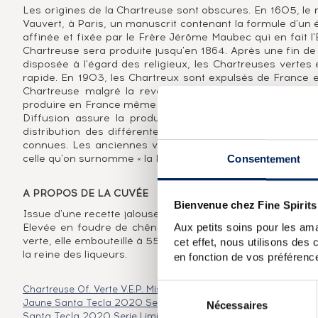
Les origines de la Chartreuse sont obscures. En 1605, le
Vauvert, à Paris, un manuscrit contenant la formule d'un é
affinée et fixée par le Frère Jérôme Maubec qui en fait l'
Chartreuse sera produite jusqu'en 1864. Après une fin de 
disposée à l'égard des religieux, les Chartreuses verte
rapide. En 1903, les Chartreux sont expulsés de France e
Chartreuse malgré la revente de la marque un groupe d
produire en France même si la distillerie de Tarragone con
Diffusion assure la production, désormais à la distiller
distribution des différentes Chartreuses : la verte, la jau
connues. Les anciennes versions et les éditions limitées
celle qu'on surnomme « la Reine des liqueurs ».
Consentement
A PROPOS DE LA CUVÉE
Bienvenue chez Fine Spirits
Issue d'une recette jalousement gardée par les Pères Cha
Aux petits soins pour les ama
Elevée en foudre de chêne, elle est embouteillé à 43%. E
verte, elle embouteillé à 55%. Cette édition spéciale repre
cet effet, nous utilisons des
la reine des liqueurs.
en fonction de vos préférence
Sélection
Chartreuse Of. Verte V.E.P. Mise 2020 (1L.)
Chartreuse 2003 Of.
Jaune Santa Tecla 2020 Serie Limitada
Chartreuse Of. Jaune 
Nécessaires
du
Santa Tecla 2020 Serie Limitada