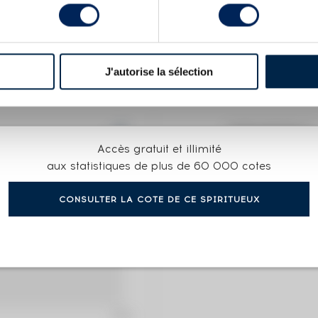
X
URS MISE 2023 - 1700 BOUTEILLES
J'autorise la sélection
COTE ACTUELLE
Accès gratuit et illimité
375
€
aux statistiques de plus de 60 000 cotes
CONSULTER LA COTE DE CE SPIRITUEUX
322€
(plus hau
322€
(plus ba