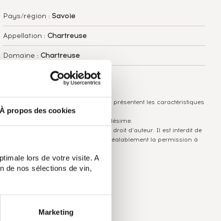
Pays/région :
Savoie
Appellation :
Chartreuse
Domaine :
Chartreuse
Couleur :
Jaune
Les informations publiées ci-dessus présentent les caractéristiques
À propos des cookies
actuelles du spiritueux concerné.
Elles ne sont pas spécifiques au millésime.
Attention, ce texte est protégé par un droit d'auteur. Il est interdit de
le copier sans en avoir demandé préalablement la permission à
l'auteur.
timale lors de votre visite. A
n de nos sélections de vin,
Marketing