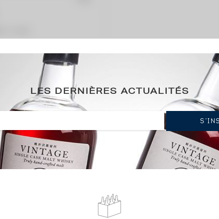
ation / année)
 - 1700 bouteilles
LES DERNIÈRES ACTUALITÉS
2 AMATEURS
ont placé une alerte pour être avertis de la