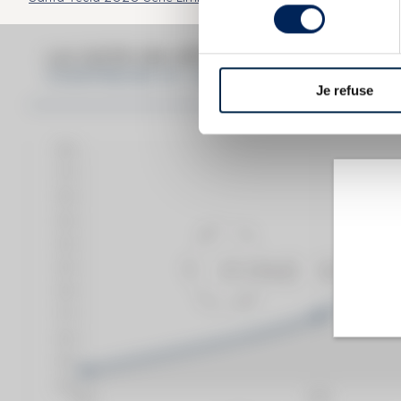
consentement
LA COTE EN DÉTAIL DU SPIRITUEU
CHARTREUSE OF. JAUNE - REINE DES LIQUE
Je refuse