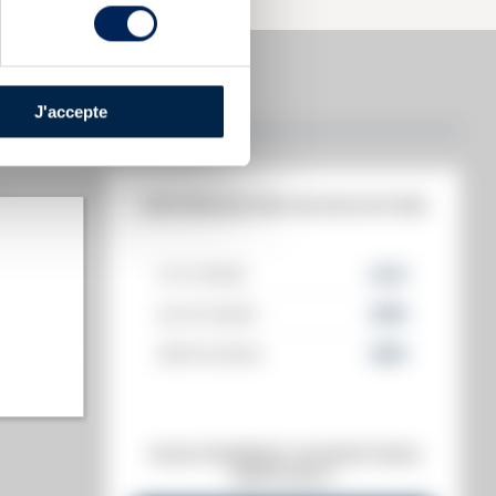
J'accepte
HISTORIQUE DES ADJUDICATIONS
14/11/2025
322
€
24/01/2025
298
€
t annuel)
08/03/2024
286
€
s annuel)
VOUS POSSÉDEZ UN SPIRITUEUX
IDENTIQUE ?