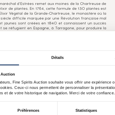
 maréchal d'Estrées remet aux moines de la Chartreuse de
lixir de plantes. En 1764, cette formule de 130 plantes est
Elixir Végétal de la Grande-Chartreuse, le monastère où la
siècle difficile marquée par une Révolution française mal
s et jaunes sont créées en 1840 et connaissent un succès
t se réfugient en Espagne, à Tarragone, pour produire la
e liquoristes. Ils la récupèrent en 1929 et reviennent
tinue ses activités jusqu'en 1989. Aujourd'hui, Chartreuse
ie d'Aigueneoire - après la Fourvoirie et Voiron -, et la
ne, l'élixir végétal et les VEP, pour ne citer que les plus
 font les délices des amateurs et des collectionneurs de
Détails
 Auction
rtreux, la Chartreuse Jaune est composée de 130 plantes.
teurs, Fine Spirits Auction souhaite vous offrir une expérience op
lle a été élaborée en 1840 et il existe aussi une version
nd le surnom qu'on donnait à la Chartreuse au XIXe siècle :
 cookies. Ceux-ci nous permettent de personnaliser la présentatio
s et de votre historique de navigation. Merci de votre confiance.
 Episcopale One of 5000 Diffusion (35cl.)
Chartreuse Of.
Santa Tecla 2016 Serie Limitada (35cl.)
Chartreuse Of. Verte
Préférences
Statistiques