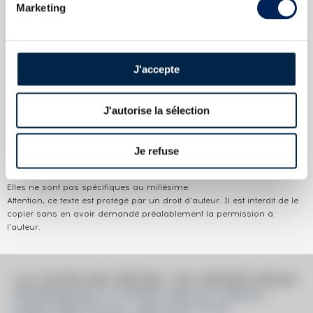
Marketing
CARACTÉRISTIQUES
DU DOMAINE & DE LA CUVÉE
Pays/région :
Ecosse Campbeltown
Appellation :
Springbank
J'accepte
Domaine :
Springbank
J'autorise la sélection
Couleur :
Ambré
Je refuse
Les informations publiées ci-dessus présentent les caractéristiques
actuelles du spiritueux concerné.
Elles ne sont pas spécifiques au millésime.
Attention, ce texte est protégé par un droit d'auteur. Il est interdit de le
copier sans en avoir demandé préalablement la permission à
l'auteur.
LA COTE EN DÉTAIL DU SPIRITUEUX
SPRINGBANK 21 YEARS 1996 OF. SINGLE
CASK ONE OF 534 - BOTTLED 2018