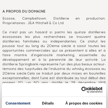
A PROPOS DU DOMAINE
Ecosse, Campbeltown. Distillerie en production.
Propriétaires : J&A Mitchell & Co Ltd
Ce n'est pas un hasard si parmi les quinze distilleries
écossaises les plus recherchées se trouvent quatre
distilleries familiales ou indépendantes. Ce statut les
pousse tout au long du 20ème siècle à saisir toutes les
opportunités commerciales qui se présentent à elles et à
faire montre d'ingéniosité marketing, essentielle au
développement et à la pérennité de leur activité. La
distillerie Springbank représente l'un des plus beaux acteur-
témoins des turpitudes de l'industrie du whisky écossais au
20ème siècle.Cela se traduit par deux mises en bouteilles
exceptionnelles, dont l'une est distribuée au tout début des
années 70, un 50 ans, distillé le 29 décembre 1919
(mentionné sur son certificat), et l'autre, sortie au début des
années 90, résultant d'un ré-embouteillage effectué par la
distillerie, limitée à 24 exemplaires pour le monde, affichant
le millésime 1919. Mais cela se traduit aussi au tout début
Consentement
Détails
À propos des cookies
des années 2000, lorsque sous la pression d'un stock