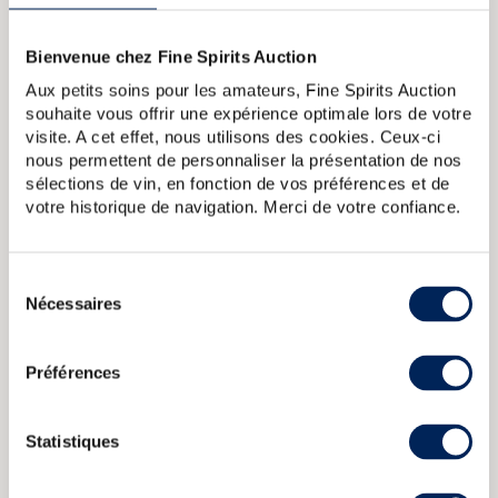
marqué au fer rouge par des années de crise de production
(décennie 1980), la famille Mitchell décide d'effectuer un
changement drastique du profil de son single malt et en
Bienvenue chez Fine Spirits Auction
profite pour changer son flacon.
Aux petits soins pour les amateurs, Fine Spirits Auction
souhaite vous offrir une expérience optimale lors de votre
A PROPOS DE LA CUVÉE
visite. A cet effet, nous utilisons des cookies. Ceux-ci
Single malt officiel de Springbank distillé en novembre 1996,
nous permettent de personnaliser la présentation de nos
vieilli en fût de sherry et de vin de madère pendant 21 ans
sélections de vin, en fonction de vos préférences et de
et embouteillé en mai 2018 pour le Springbank distillery's
votre historique de navigation. Merci de votre confiance.
open day 2018 dans le cadre du Campbeltown Malts
Festival. Édition limitée à 534 bouteilles.
Sélection
Nécessaires
Springbank 1974 Of. Single Cask 153 2000 Release
Springbank
du
36 years 1970 Signatory Vintage Single Cask 1629 2006
consentement
Release Strength Collection
Springbank 16 years 1992 Berry
Bros Rudd Peated
Springbank 16 years 1996 The Stillman Sherry
Préférences
Hogshead Limited Edition 250 Bottles Cask Selection
Springbank 12 years 2000 Of. Calvados Wood One of 9420
bottled 2012 Expressions
Statistiques