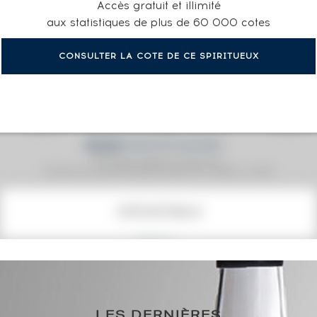
Accès gratuit et illimité
aux statistiques de plus de 60 000 cotes
CONSULTER LA COTE DE CE SPIRITUEUX
Prix moyen proposé aux particuliers.
Evolution de la cote © Fine Spirits Auction S.A.S - (cotation / année)
COTE ACTUELLE
167
€
0€
(plus haut annuel)
LES DERNIÈRES