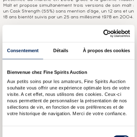
Malt et propose simultanément trois versions de son malt :
un Cask Strength (55%) sans mention d'âge, un 12 ans et un
18 ans bientôt suivis par un 25 ans millésimé 1978 en 2004.
A PROPOS DE LA CUVÉE
Single malt de Caol Ila distillé en 2003 et embouteillé en
2015 dans la gamme Connoisseurs Choice par la maison
Consentement
Détails
À propos des cookies
de négoce Gordon & MacPhail. Cette dernière est fondée à
Elgin en 1895 par James Gordon et John Alexander
Macphail. Comme souvent à l'époque, c'est une épicerie et
un marchand de vin. En 1915, John Alexander MacPhail se
Bienvenue chez Fine Spirits Auction
retire et un nouveau partenaire rejoint l'entreprise, John
Aux petits soins pour les amateurs, Fine Spirits Auction
Urquhart. Il est rejoint par son fils George en 1933,
quelques années après le décès de James Gordon dans un
souhaite vous offrir une expérience optimale lors de votre
accident de voiture. Le négociant travaille avec plusieurs
visite. A cet effet, nous utilisons des cookies. Ceux-ci
distilleries majeures du Speyside dont il se constitue des
nous permettent de personnaliser la présentation de nos
stocks considérables. Gordon & MacPhail embouteille aussi
sélections de vin, en fonction de vos préférences et de
sous licence les whiskies de nombre de ces distilleries
votre historique de navigation. Merci de votre confiance.
comme Glen Grant, Linkwood, Mortlach, Macallan ou
Glenlivet. Les affaires deviennent florissantes dans les
années 1970 avec des distributeurs dans plusieurs pays et
la vente de fûts à plusieurs embouteilleurs italiens ; des
Sélection