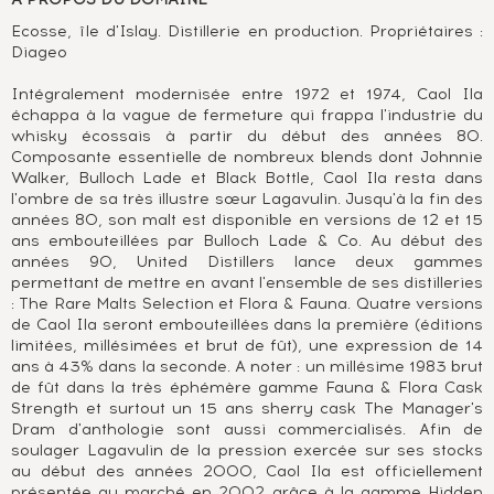
Ecosse, île d'Islay. Distillerie en production. Propriétaires :
Diageo
Intégralement modernisée entre 1972 et 1974, Caol Ila
échappa à la vague de fermeture qui frappa l'industrie du
whisky écossais à partir du début des années 80.
Composante essentielle de nombreux blends dont Johnnie
Walker, Bulloch Lade et Black Bottle, Caol Ila resta dans
l'ombre de sa très illustre sœur Lagavulin. Jusqu'à la fin des
années 80, son malt est disponible en versions de 12 et 15
ans embouteillées par Bulloch Lade & Co. Au début des
années 90, United Distillers lance deux gammes
permettant de mettre en avant l'ensemble de ses distilleries
: The Rare Malts Selection et Flora & Fauna. Quatre versions
de Caol Ila seront embouteillées dans la première (éditions
limitées, millésimées et brut de fût), une expression de 14
ans à 43% dans la seconde. A noter : un millésime 1983 brut
de fût dans la très éphémère gamme Fauna & Flora Cask
Strength et surtout un 15 ans sherry cask The Manager's
Dram d'anthologie sont aussi commercialisés. Afin de
soulager Lagavulin de la pression exercée sur ses stocks
au début des années 2000, Caol Ila est officiellement
présentée au marché en 2002 grâce à la gamme Hidden