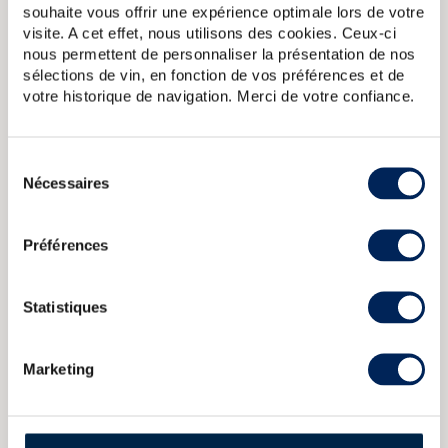
souhaite vous offrir une expérience optimale lors de votre
A PROPOS DE LA CUVÉE
visite. A cet effet, nous utilisons des cookies. Ceux-ci
nous permettent de personnaliser la présentation de nos
Embouteillage officiel de Bowmore distillé en 1998 et vieilli
sélections de vin, en fonction de vos préférences et de
pendant 17 ans dans des fûts de vin de Bordeaux. Édition
votre historique de navigation. Merci de votre confiance.
limitée à 1500 bouteilles.
Bowmore Of. Dawn Release
Bowmore 12 years Of. Gold Label
Sélection
43
Bowmore 12 years Of. Enigma Litre
Bowmore 17 years 1996
Nécessaires
du
T.W.A. Joint Bottling LMDW
Bowmore Of. Claret Bordeaux Wine
Casked Limited Edition
consentement
Préférences
CARACTÉRISTIQUES
DU DOMAINE & DE LA CUVÉE
Statistiques
Pays/région :
Ecosse Islay
Appellation :
Bowmore
Marketing
Domaine :
Bowmore
Couleur :
Ambré