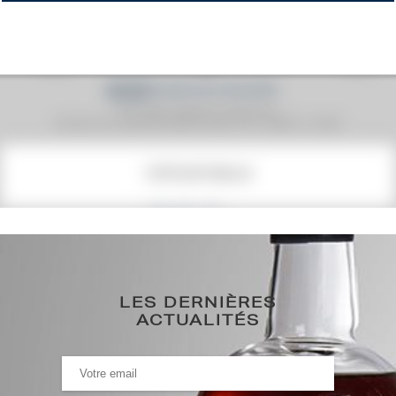
Prix moyen proposé aux particuliers.
Evolution de la cote © Fine Spirits Auction S.A.S - (cotation / année)
COTE ACTUELLE
256
€
0€
(plus haut annuel)
LES DERNIÈRES
0€
(plus bas annuel)
ACTUALITÉS
HISTORIQUE DES ADJUDICATIONS