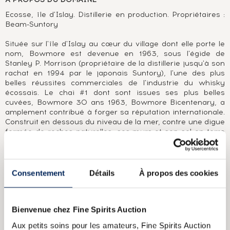
Ecosse, île d'Islay. Distillerie en production. Propriétaires :
Beam-Suntory
Située sur l'île d'Islay au cœur du village dont elle porte le
nom, Bowmore est devenue en 1963, sous l'égide de
Stanley P. Morrison (propriétaire de la distillerie jusqu'à son
rachat en 1994 par le japonais Suntory), l'une des plus
belles réussites commerciales de l'industrie du whisky
écossais. Le chai #1 dont sont issues ses plus belles
cuvées, Bowmore 30 ans 1963, Bowmore Bicentenary, a
amplement contribué à forger sa réputation internationale.
Construit en dessous du niveau de la mer, contre une digue
formée de roches naturelles, ses murs et son sol en terre
battue sont constamment imprégnés des embruns de la
mer. Ancrée dans la tradition, Bowmore est l'une des
dernières distilleries à effectuer en son sein une part du
maltage de l'orge nécessaire à la production de son whisky.
Consentement
Détails
À propos des cookies
Qu'il soit élevé en ex-fûts de bourbon (Bowmore White
1964) ou en ex-fûts de sherry (Black Bowmore 1964), son
distillat aux notes de réglisse, de tourbe et d'eucalyptus
Bienvenue chez Fine Spirits Auction
parvient toujours à faire ressurgir cette pointe de fruits
exotiques qui est sa marque de fabrique, sa signature.
Aux petits soins pour les amateurs, Fine Spirits Auction