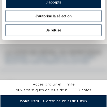
J'accepte
Les informations publiées ci-dessus présentent les caractéristiques
J'autorise la sélection
actuelles du spiritueux concerné.
Elles ne sont pas spécifiques au millésime.
Attention, ce texte est protégé par un droit d'auteur. Il est interdit de le
Je refuse
copier sans en avoir demandé préalablement la permission à
l'auteur.
LA COTE EN DÉTAIL DU SPIRITUEUX
BOWMORE 17 YEARS 1998 OF. STILLMEN'S
SELECTION CRAFTSMEN'S COLLECTION
Accès gratuit et illimité
aux statistiques de plus de 60 000 cotes
CONSULTER LA COTE DE CE SPIRITUEUX