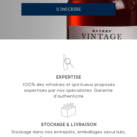
07/06/2024
274
€
VOUS POSSÉDEZ UN SPIRITUEUX IDENTIQUE ?
VENDEZ-LE !
Analyse & Performance du spiritueux
Bowmore 17 years 1998 Of. Stillmen's Selection
EXPERTISE
Craftsmen's Collection
100% des whiskies et spiritueux proposés
expertisés par nos spécialistes. Garantie
d’authenticité
VARIATION DE LA COTE
STOCKAGE & LIVRAISON
Stockage dans nos entrepôts, emballages sécurisés,