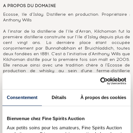
A PROPOS DU DOMAINE
Ecosse, île d'Islay. Distillerie en production. Propriétaire :
Anthony Wills
A l'instar de la distillerie de l'île d'Arran, Kilchoman fut la
première distillerie construite sur l'île d'Islay depuis plus de
cent vingt ans. La dernière place étant occupée
conjointement par Bunnahabhain et Bruichladdich, toutes
deux fondées en 1881. C'est à l'initiative d'Anthony Wills que
Kilchoman distille pour la première fois son malt en 2005.
Elle renoue ainsi avec une tradition chère à l'Ecosse de
production de whisky au sein d'une ferme-distillerie
indépendante et familiale. C'est accompagné de son
épouse et de ses trois fils qu'Anthony veille au grain. Rien
n'est laissé au hasard, du vieillissement en fûts de bourbon,
au packaging, jusqu'aux mises en bouteilles. Aucun fût de
Consentement
Détails
À propos des cookies
Kilchoman ne semble échapper à sa vigilance comme le
prouve le très faible nombre d'embouteillages de négoce
réalisés à ce jour.
Bienvenue chez Fine Spirits Auction
A PROPOS DE LA CUVÉE
Aux petits soins pour les amateurs, Fine Spirits Auction