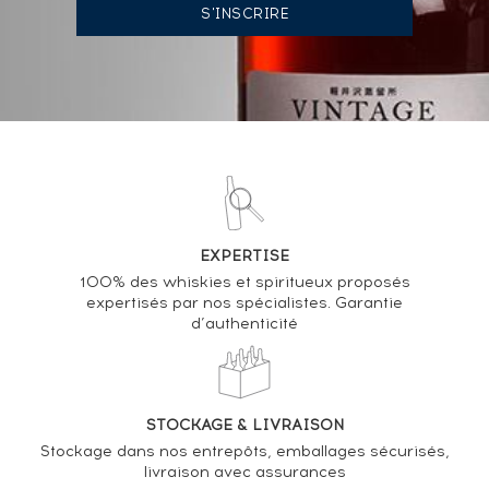
07/06/2024
119
€
VOUS POSSÉDEZ UN SPIRITUEUX IDENTIQUE ?
VENDEZ-LE !
Analyse & Performance du spiritueux
EXPERTISE
Kilchoman 2008 Of. Casks n°185-186-2008 - One of
100% des whiskies et spiritueux proposés
1285 - bottled 2017 Small Batch Release
expertisés par nos spécialistes. Garantie
d’authenticité
VARIATION DE LA COTE
STOCKAGE & LIVRAISON
Stockage dans nos entrepôts, emballages sécurisés,
livraison avec assurances