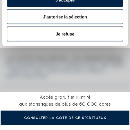
Les informations publiées ci-dessus présentent les caractéristiques
actuelles du spiritueux concerné.
J'autorise la sélection
Elles ne sont pas spécifiques au millésime.
Attention, ce texte est protégé par un droit d'auteur. Il est interdit de le
copier sans en avoir demandé préalablement la permission à
Je refuse
l'auteur.
LA COTE EN DÉTAIL DU SPIRITUEUX
KILCHOMAN 2008 OF. CASKS N°185-186-2008
- ONE OF 1285 - BOTTLED 2017 SMALL
BATCH RELEASE
Accès gratuit et illimité
aux statistiques de plus de 60 000 cotes
CONSULTER LA COTE DE CE SPIRITUEUX