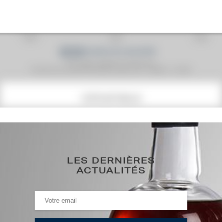
Prix moyen proposé aux particuliers.
Evolution de la cote © Fine Spirits Auction S.A.S - (cotation / année)
COTE ACTUELLE
111
€
0€
(plus haut annuel)
LES DERNIÈRES
ACTUALITÉS
0€
(plus bas annuel)
HISTORIQUE DES ADJUDICATIONS