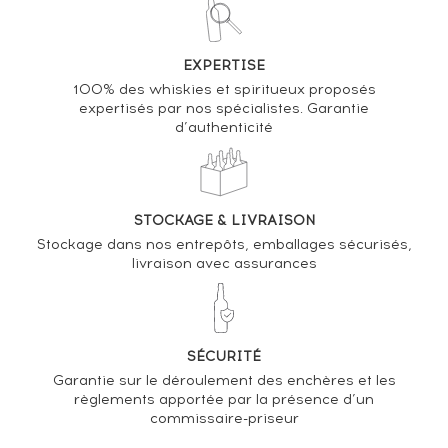
VOUS POSSÉDEZ UN SPIRITUEUX IDENTIQUE ?
VENDEZ-LE !
EXPERTISE
100% des whiskies et spiritueux proposés
Analyse & Performance du spiritueux
expertisés par nos spécialistes. Garantie
d’authenticité
Charles Simonnet 1980 Of. Cuvée XXème Siècle Les
Grands Rhums
VARIATION DE LA COTE
STOCKAGE & LIVRAISON
Stockage dans nos entrepôts, emballages sécurisés,
livraison avec assurances
SÉCURITÉ
Garantie sur le déroulement des enchères et les
règlements apportée par la présence d’un
commissaire-priseur