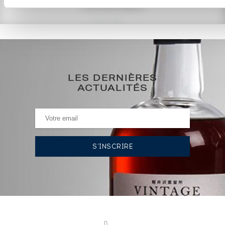
COTE ACTUELLE
190
€
286€
(plus haut annuel)
LES DERNIÈRES
286€
(plus bas annuel)
ACTUALITÉS
HISTORIQUE DES ADJUDICATIONS
24/04/2026
286
€
13/12/2024
191
€
02/08/2024
215
€