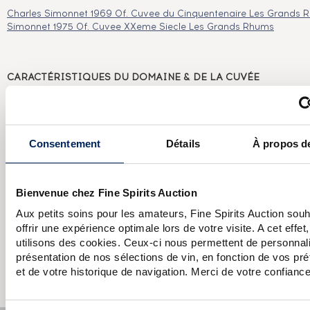
Charles Simonnet 1969 Of. Cuvee du Cinquentenaire Les Grands
Simonnet 1975 Of. Cuvee XXeme Siecle Les Grands Rhums
CARACTÉRISTIQUES
DU DOMAINE & DE LA CUVÉE
Pays/région :
Guadeloupe
Appellation :
Charles Simonnet
Consentement
Détails
À propos d
Domaine :
Charles Simonnet
Couleur :
Ambré
Bienvenue chez Fine Spirits Auction
Aux petits soins pour les amateurs, Fine Spirits Auction sou
offrir une expérience optimale lors de votre visite. A cet effet
Les informations publiées ci-dessus présentent les caractéristiques actu
spiritueux concerné.
utilisons des cookies. Ceux-ci nous permettent de personnali
Elles ne sont pas spécifiques au millésime.
présentation de nos sélections de vin, en fonction de vos pr
Attention, ce texte est protégé par un droit d'auteur. Il est interdit de le 
et de votre historique de navigation. Merci de votre confiance
avoir demandé préalablement la permission à l'auteur.