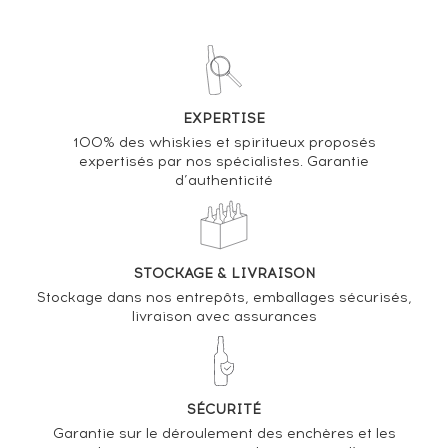
VOUS POSSÉDEZ UN SPIRITUEUX IDENTIQUE ?
VENDEZ-LE !
Analyse & Performance du spiritueux
EXPERTISE
Bowmore 1987 Wemyss Malts Sweet Peat Posy One
100% des whiskies et spiritueux proposés
of 231 - bottled 2014 Single Cask Release
expertisés par nos spécialistes. Garantie
d’authenticité
VARIATION DE LA COTE
STOCKAGE & LIVRAISON
Stockage dans nos entrepôts, emballages sécurisés,
livraison avec assurances
SÉCURITÉ
Garantie sur le déroulement des enchères et les