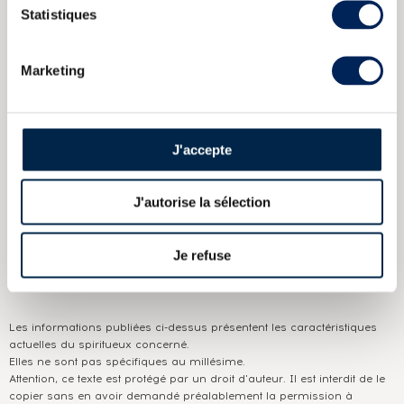
Statistiques
Bowmore Of. Dawn Release
Bowmore 12 years Of. Gold Label
43
Bowmore 12 years Of. Enigma Litre
Bowmore 17 years 1996
T.W.A. Joint Bottling LMDW
Bowmore Of. Claret Bordeaux Wine
Casked Limited Edition
Marketing
CARACTÉRISTIQUES
DU DOMAINE & DE LA CUVÉE
J'accepte
Pays/région :
Ecosse Islay
J'autorise la sélection
Appellation :
Bowmore
Domaine :
Bowmore
Je refuse
Couleur :
Ambré
Les informations publiées ci-dessus présentent les caractéristiques
actuelles du spiritueux concerné.
Elles ne sont pas spécifiques au millésime.
Attention, ce texte est protégé par un droit d'auteur. Il est interdit de le
copier sans en avoir demandé préalablement la permission à