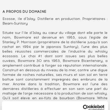
A PROPOS DU DOMAINE
Ecosse, île d'Islay. Distillerie en production. Propriétaires :
Beam-Suntory
Située sur l'île d'Islay au cœur du village dont elle porte le
nom, Bowmore est devenue en 1963, sous l'égide de
Stanley P. Morrison (propriétaire de la distillerie jusqu'à son
rachat en 1994 par le japonais Suntory), l'une des plus
belles réussites commerciales de l'industrie du whisky
écossais. Le chai #1 dont sont issues ses plus belles
cuvées, Bowmore 30 ans 1963, Bowmore Bicentenary, a
amplement contribué à forger sa réputation internationale.
Construit en dessous du niveau de la mer, contre une digue
formée de roches naturelles, ses murs et son sol en terre
battue sont constamment imprégnés des embruns de la
mer. Ancrée dans la tradition, Bowmore est l'une des
dernières distilleries à effectuer en son sein une part du
maltage de l'orge nécessaire à la production de son whisky.
Qu'il soit élevé en ex-fûts de bourbon (Bowmore White
1964) ou en ex-fûts de sherry (Black Bowmore 1964), son
distillat aux notes de réglisse, de tourbe et d'eucalyptus