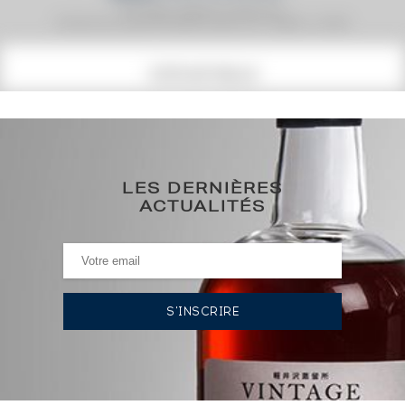
Prix moyen proposé aux particuliers.
Evolution de la cote © Fine Spirits Auction S.A.S - (cotation / année)
COTE ACTUELLE
289
€
0€
(plus haut annuel)
LES DERNIÈRES
ACTUALITÉS
0€
(plus bas annuel)
HISTORIQUE DES ADJUDICATIONS
04/10/2024
309
€