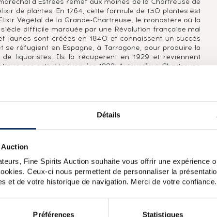
 maréchal d'Estrées remet aux moines de la Chartreuse de
lixir de plantes. En 1764, cette formule de 130 plantes est
Elixir Végétal de la Grande-Chartreuse, le monastère où la
siècle difficile marquée par une Révolution française mal
s et jaunes sont créées en 1840 et connaissent un succès
t se réfugient en Espagne, à Tarragone, pour produire la
e liquoristes. Ils la récupèrent en 1929 et reviennent
tinue ses activités jusqu'en 1989. Aujourd'hui, Chartreuse
ie d'Aigueneoire - après la Fourvoirie et Voiron -, et la
ne, l'élixir végétal et les VEP, pour ne citer que les plus
 font les délices des amateurs et des collectionneurs de
Détails
artreuses Jaunes et Vertes classiques mais bénéficient
 Auction
dres sans lesquels sont élevées les autres - de chêne qui
le des V.E.P. reprend celle de la première bouteille de
teurs, Fine Spirits Auction souhaite vous offrir une expérience op
t la jaune à 42%. Les indications de millésime ou d’année
 cookies. Ceux-ci nous permettent de personnaliser la présentatio
’est l’année de mise en bouteille qui est indiquée. Il s'agit
s et de votre historique de navigation. Merci de votre confiance.
 Episcopale One of 5000 Diffusion (35cl.)
Chartreuse Of.
Préférences
Statistiques