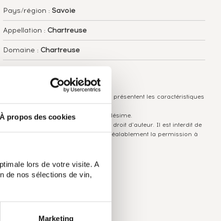
Pays/région :
Savoie
Appellation :
Chartreuse
Domaine :
Chartreuse
Couleur :
Vert
Les informations publiées ci-dessus présentent les caractéristiques
actuelles du spiritueux concerné.
Elles ne sont pas spécifiques au millésime.
À propos des cookies
Attention, ce texte est protégé par un droit d'auteur. Il est interdit de
le copier sans en avoir demandé préalablement la permission à
l'auteur.
timale lors de votre visite. A
n de nos sélections de vin,
Marketing