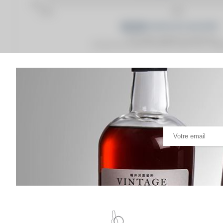
Prix moyen proposé aux particuliers.
Evolution de la cote © Fine Spirits Auction S.A.S - (cot
Analyse & Performance du spiritueux
Chartreuse Of. Verte V.E.P. Mise 2024 1L.
VARIATION DE LA COTE