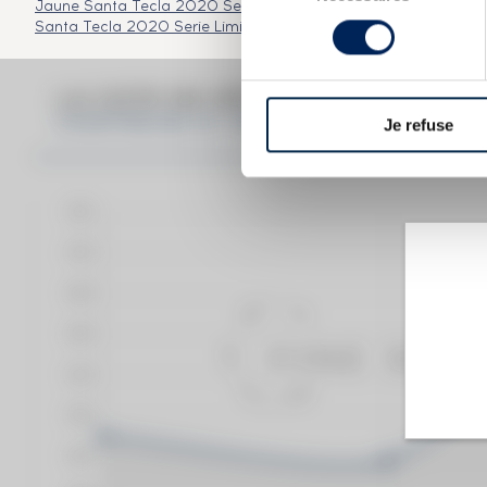
Jaune Santa Tecla 2020 Serie Limitada
Chartreuse Of. Jaune 
consentement
Santa Tecla 2020 Serie Limitada
LA COTE EN DÉTAIL DU SPIRITUEU
Je refuse
CHARTREUSE OF. VERTE V.E.P. MISE 2024 1L