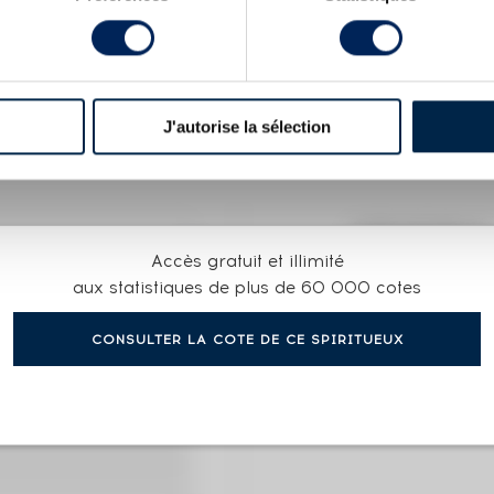
Santa Tecla 2016 Serie Limitada (35cl.)
Chartreuse Of. Verte
X
J'autorise la sélection
.
COTE ACTUELLE
Accès gratuit et illimité
405
€
aux statistiques de plus de 60 000 cotes
CONSULTER LA COTE DE CE SPIRITUEUX
477€
(plus hau
405€
(plus ba