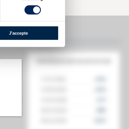
J'accepte
HISTORIQUE DES ADJUDICATIONS
17/07/2026
405
€
12/06/2026
405
€
t annuel)
13/03/2026
477
€
s annuel)
18/04/2025
298
€
18/04/2025
300
€