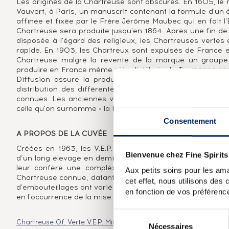
Les origines de la Chartreuse sont obscures. En 1605, le
Vauvert, à Paris, un manuscrit contenant la formule d'un é
affinée et fixée par le Frère Jérôme Maubec qui en fait l'
Chartreuse sera produite jusqu'en 1864. Après une fin de 
disposée à l'égard des religieux, les Chartreuses verte
rapide. En 1903, les Chartreux sont expulsés de France e
Chartreuse malgré la revente de la marque un groupe d
produire en France même si la distillerie de Tarragone con
Diffusion assure la production, désormais à la distiller
distribution des différentes Chartreuses : la verte, la jau
connues. Les anciennes versions et les éditions limitées
celle qu'on surnomme « la Reine des liqueurs ».
Consentement
A PROPOS DE LA CUVÉE
Créées en 1963, les V.E.P. sont élaborées comme des Ch
Bienvenue chez Fine Spirits
d’un long élevage en demi-muids - plus petits que les fou
leur confère une compléxité supplémentaire. La bouteil
Aux petits soins pour les ama
Chartreuse connue, datant de 1840. La verte titre à 54% e
cet effet, nous utilisons des
d'embouteillages ont varié au fil des années ; aujourd’hui, c
en fonction de vos préférence
en l'occurrence de la mise 2024.
Sélection
Chartreuse Of. Verte V.E.P. Mise 2020 (1L.)
Chartreuse 2003 Of.
Nécessaires
du