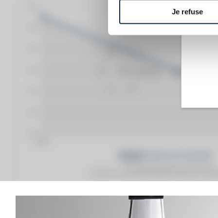
Je refuse
Prix moyen proposé aux particuliers.
Evolution de la cote © Fine Spirits Auction S.A.S - (cot