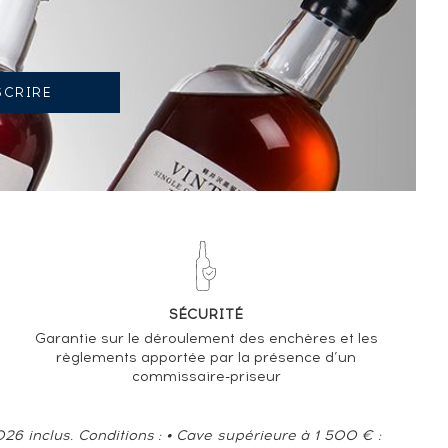
TENDANCE ACTUELLE DE LA COTE
-7.23%
TENDANCE À LA BAISSE
SÉCURITÉ
EN 2026 PAR RAPPORT À 2025
Garantie sur le déroulement des enchères et les
règlements apportée par la présence d’un
commissaire-priseur
6 inclus. Conditions : • Cave supérieure à 1 500 € :