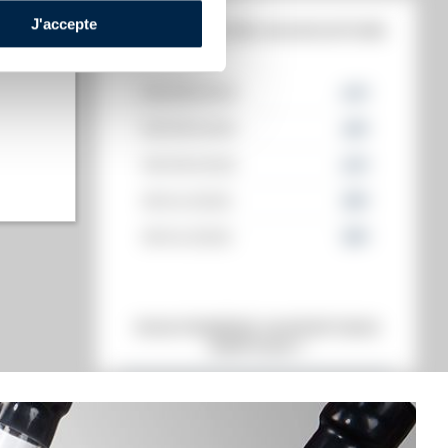
J'accepte
HISTORIQUE DES ADJUDICATIONS
06/06/2025
43
€
06/06/2025
46
€
t annuel)
06/06/2025
43
€
s annuel)
18/04/2025
36
€
18/04/2025
36
€
VOUS POSSÉDEZ UN SPIRITUEUX
IDENTIQUE ?
VENDEZ-LE !