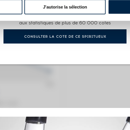
J'autorise la sélection
COTE ACTUELLE
Accès gratuit et illimité
33
€
aux statistiques de plus de 60 000 cotes
CONSULTER LA COTE DE CE SPIRITUEUX
0€
(plus hau
0€
(plus ba
ation / année)