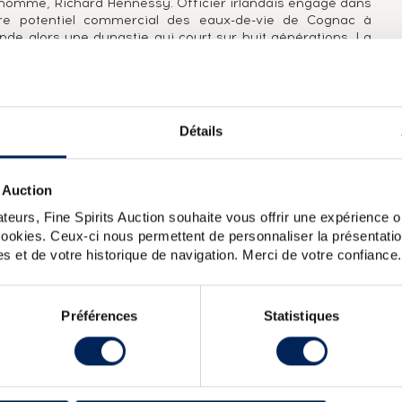
 homme, Richard Hennessy. Officier irlandais engagé dans
naire potentiel commercial des eaux-de-vie de Cognac à
fonde alors une dynastie qui court sur huit générations. La
cognac d'exception et invente des appellations adoptées
erior Old pale (VSOP) ou Extra Old (XO). En 250 ans
leader mondial du cognac.
Détails
 en valeur le logo historique Bras Armé de la maison
 Auction
teurs, Fine Spirits Auction souhaite vous offrir une expérience op
nessy Of. Private Reserve 1873 Lot n 1 Premier Grand Cru
 cookies. Ceux-ci nous permettent de personnaliser la présentatio
O The Original (70cl)
s et de votre historique de navigation. Merci de votre confiance.
Préférences
Statistiques
X