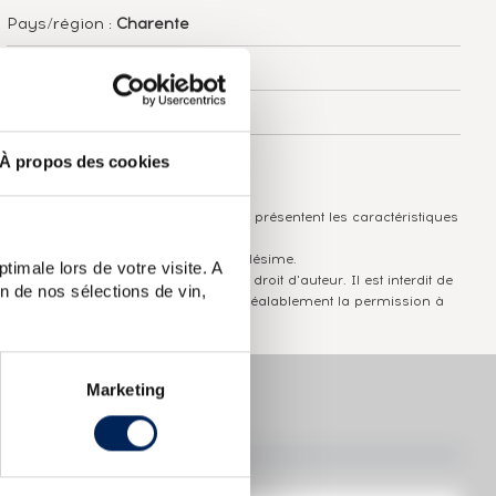
Pays/région :
Charente
Appellation :
Hennessy
Domaine :
Hennessy
Couleur :
Ambré
À propos des cookies
Les informations publiées ci-dessus présentent les caractéristiques
actuelles du spiritueux concerné.
Elles ne sont pas spécifiques au millésime.
timale lors de votre visite. A
Attention, ce texte est protégé par un droit d'auteur. Il est interdit de
n de nos sélections de vin,
le copier sans en avoir demandé préalablement la permission à
l'auteur.
Marketing