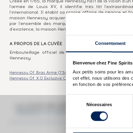
Créée en 1765, la marque Hennessy naît de la vision d'un
l'armée de Louis XV, il identifie très tôt l'extraordi
l'international. Il établit sa propre affaire de négoce et 
maison Hennessy acquiert rapidement une réputation de 
par l'ensemble des marques de cognac comme Very Sup
d'existence, la maison Hennessy s'est imposée comme le 
Consentement
A PROPOS DE LA CUVÉE
Embouteillage officiel de la marque Hennessy mettant
Hennessy.
Bienvenue chez Fine Spirits
Aux petits soins pour les ama
Hennessy Of. Bras Arme (73cl.)
Hennessy Of. Paradis Extra
Hen
cet effet, nous utilisons des
Hennessy Of. X.O Exclusive Collection Arik Levy
Hennessy Of. X.
en fonction de vos préférence
Sélection
Nécessaires
du
LA COTE EN DÉTAIL DU SPIRITUEU
consentement
HENNESSY OF. BRAS ARMÉ