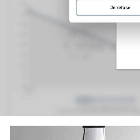
Je refuse
Prix moyen proposé aux particuliers.
Evolution de la cote © Fine Spirits Auction S.A.S - (cot
Analyse & Performance du spiritueux