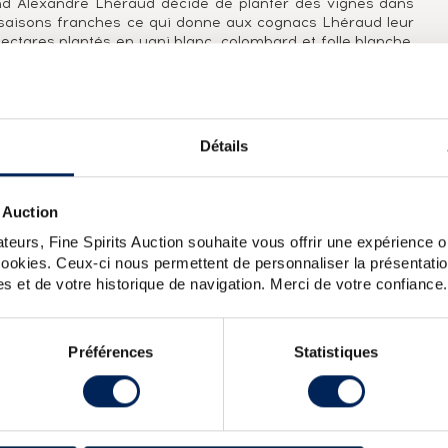
 Alexandre Lhéraud décide de planter des vignes dans
x saisons franches ce qui donne aux cognacs Lhéraud leur
 hectares plantés en ugni blanc, colombard et folle blanche.
 cinq chais en pierre blonde de Charente, sans addition ni
 cognacs de la maison, transférés dans des dames-jeannes.
Détails
02. Le Cognac produit par la maison Guy Lheraud est issu
agne et Fins Bois.
 Auction
 Louis XVI Petite Champagne
Domaine de Lasdoux 1900 Of. M.
teurs, Fine Spirits Auction souhaite vous offrir une expérience op
nde Champagne Lot n0004 bottled 2009
Guy Lheraud Of.
 cookies. Ceux-ci nous permettent de personnaliser la présentatio
s et de votre historique de navigation. Merci de votre confiance.
Préférences
Statistiques
X