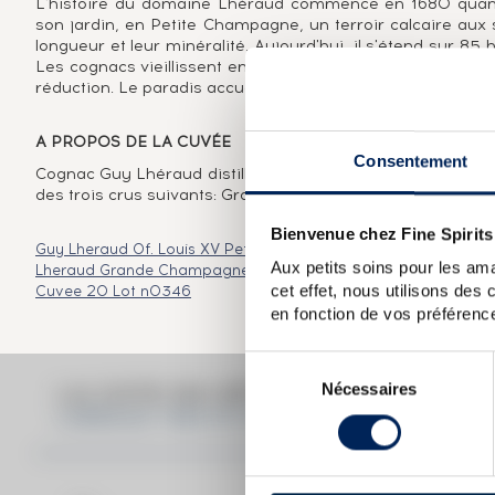
L'histoire du domaine Lhéraud commence en 1680 quand
son jardin, en Petite Champagne, un terroir calcaire au
longueur et leur minéralité. Aujourd'hui, il s'étend sur 85
Les cognacs vieillissent en fût de chêne du limousin dans
réduction. Le paradis accueille quant à lui les plus vieux
A PROPOS DE LA CUVÉE
Consentement
Cognac Guy Lhéraud distillé en 1969 et embouteillé en 20
des trois crus suivants: Grande Champagne, Petite Champ
Bienvenue chez Fine Spirits
Guy Lheraud Of. Louis XV Petite Champagne
Guy Lheraud Of.
Aux petits soins pour les ama
Lheraud Grande Champagne Guy
Guy Lheraud 1950 Of. Gra
cet effet, nous utilisons des
Cuvee 20 Lot n0346
en fonction de vos préférence
Sélection
Nécessaires
du
LA COTE EN DÉTAIL DU SPIRITUEU
consentement
LHÉRAUD 1969 OF. BOTTLED 2002