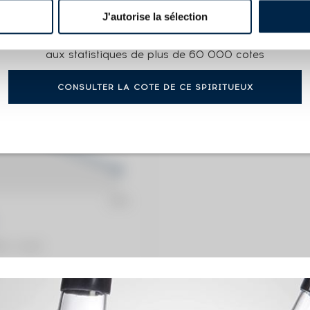
J'autorise la sélection
COTE ACTUELLE
Accès gratuit et illimité
178
€
aux statistiques de plus de 60 000 cotes
CONSULTER LA COTE DE CE SPIRITUEUX
0€
(plus hau
0€
(plus ba
ation / année)