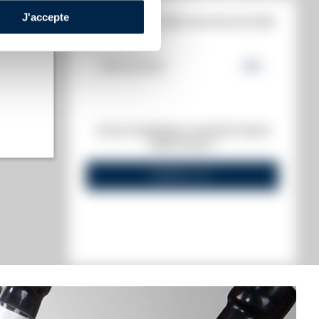
J'accepte
HISTORIQUE DES ADJUDICATIONS
18/04/2025
191
€
t annuel)
VOUS POSSÉDEZ UN SPIRITUEUX
s annuel)
IDENTIQUE ?
VENDEZ-LE !