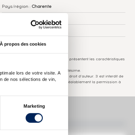
Pays/région :
Charente
Appellation :
Lhéraud
Domaine :
Guy Lheraud
Couleur :
Ambré
À propos des cookies
Les informations publiées ci-dessus présentent les caractéristiques
actuelles du spiritueux concerné.
Elles ne sont pas spécifiques au millésime.
timale lors de votre visite. A
Attention, ce texte est protégé par un droit d'auteur. Il est interdit de
n de nos sélections de vin,
le copier sans en avoir demandé préalablement la permission à
l'auteur.
Marketing