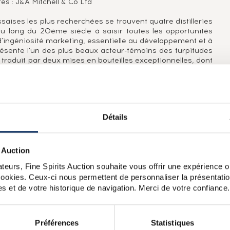
es : J&A Mitchell & Co Ltd
ssaises les plus recherchées se trouvent quatre distilleries
au long du 20ème siècle à saisir toutes les opportunités
d'ingéniosité marketing, essentielle au développement et à
eprésente l'un des plus beaux acteur-témoins des turpitudes
traduit par deux mises en bouteilles exceptionnelles, dont
0 ans, distillé le 29 décembre 1919 (mentionné sur son
ant d'un ré-embouteillage effectué par la distillerie, limitée
919. Mais cela se traduit aussi au tout début des années
r rouge par des années de crise de production (décennie
t drastique du profil de son single malt et en profite pour
Détails
 Auction
whisky élevé dans des fûts de bourbon et 35% dans des
teurs, Fine Spirits Auction souhaite vous offrir une expérience op
en 2010 pour remplacer le Springbank 12 ans 100 proof.
 cookies. Ceux-ci nous permettent de personnaliser la présentatio
née.
s et de votre historique de navigation. Merci de votre confiance.
k 36 years 1970 Signatory Vintage Single Cask 1629 2006
Bros Rudd Peated
Springbank 16 years 1996 The Stillman Sherry
Préférences
Statistiques
nk 12 years 2000 Of. Calvados Wood One of 9420 bottled