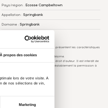
Pays/région :
Ecosse Campbeltown
Appellation :
Springbank
Domaine :
Springbank
Couleur :
Ambré
Les informations publiées ci-dessus présentent les caractéristiques
actuelles du spiritueux concerné.
À propos des cookies
Elles ne sont pas spécifiques au millésime.
Attention, ce texte est protégé par un droit d'auteur. Il est interdit de
le copier sans en avoir demandé préalablement la permission à
l'auteur.
timale lors de votre visite. A
n de nos sélections de vin,
Marketing