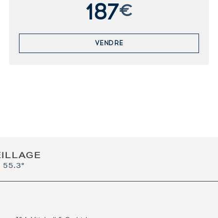
187
€
VENDRE
EILLAGE
55.3°