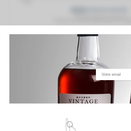
Prix moyen proposé aux particuliers.
Evolution de la cote © Fine Spirits Auction S.A.S - (cot
Analyse & Performance du spiritueux
Springbank 12 years Of. Cask Strength 55.3°
VARIATION DE LA COTE