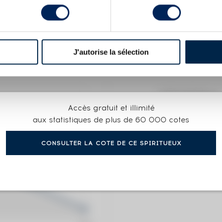
X
55.3°
J'autorise la sélection
COTE ACTUELLE
Accès gratuit et illimité
187
€
aux statistiques de plus de 60 000 cotes
CONSULTER LA COTE DE CE SPIRITUEUX
0€
(plus hau
0€
(plus ba