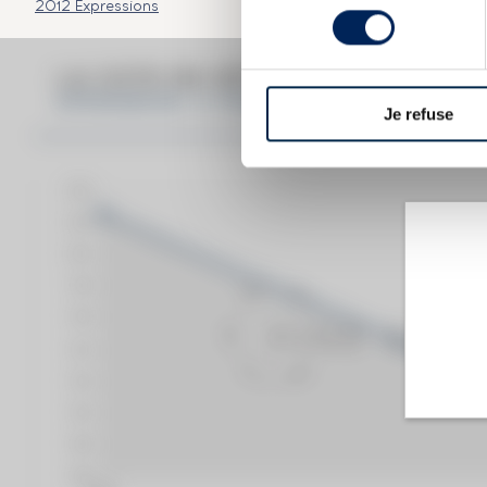
2012 Expressions
consentement
LA COTE EN DÉTAIL DU SPIRITUEU
SPRINGBANK 12 YEARS OF. CASK STRENGTH 
Je refuse