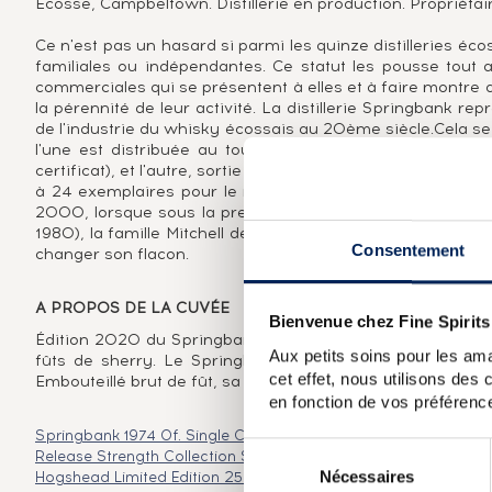
Ecosse, Campbeltown. Distillerie en production. Propriétair
Ce n'est pas un hasard si parmi les quinze distilleries éco
familiales ou indépendantes. Ce statut les pousse tout 
commerciales qui se présentent à elles et à faire montre 
la pérennité de leur activité. La distillerie Springbank r
de l'industrie du whisky écossais au 20ème siècle.Cela se 
l'une est distribuée au tout début des années 70, un 5
certificat), et l'autre, sortie au début des années 90, résult
à 24 exemplaires pour le monde, affichant le millésime 1
2000, lorsque sous la pression d'un stock marqué au fe
1980), la famille Mitchell décide d'effectuer un changemen
Consentement
changer son flacon.
A PROPOS DE LA CUVÉE
Bienvenue chez Fine Spirits
Édition 2020 du Springbank 12 ans, composé de 65% de 
Aux petits soins pour les ama
fûts de sherry. Le Springbank 12 ans a été introduit 
cet effet, nous utilisons des
Embouteillé brut de fût, sa composition change chaque an
en fonction de vos préférence
Springbank 1974 Of. Single Cask 153 2000 Release
Springban
Sélection
Release Strength Collection
Springbank 16 years 1992 Berry 
Nécessaires
du
Hogshead Limited Edition 250 Bottles Cask Selection
Springba