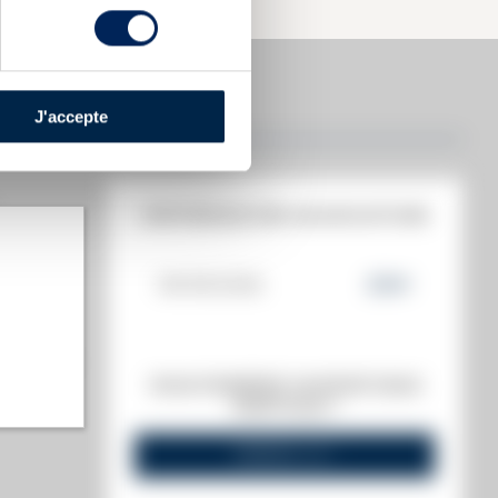
J'accepte
HISTORIQUE DES ADJUDICATIONS
06/06/2025
203
€
t annuel)
VOUS POSSÉDEZ UN SPIRITUEUX
s annuel)
IDENTIQUE ?
VENDEZ-LE !